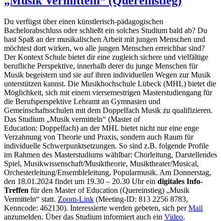
„Musik Vermitteln“ (Quereinstieg)
Du verfügst über einen künstlerisch-pädagogischen
Bachelorabschluss oder schließt ein solches Studium bald ab? Du
hast Spaß an der musikalischen Arbeit mit jungen Menschen und
möchtest dort wirken, wo alle jungen Menschen erreichbar sind?
Der Kontext Schule bietet dir eine zugleich sichere und vielfältige
berufliche Perspektive, innerhalb derer du junge Menschen für
Musik begeistern und sie auf ihren individuellen Wegen zur Musik
unterstützen kannst. Die Musikhochschule Lübeck (MHL) bietet die
Möglichkeit, sich mit einem viersemestrigen Masterstudiengang für
die Berufsperspektive Lehramt an Gymnasien und
Gemeinschaftsschulen mit dem Doppelfach Musik zu qualifizieren.
Das Studium „Musik vermitteln“ (Master of
Education: Doppelfach) an der MHL bietet nicht nur eine enge
Verzahnung von Theorie und Praxis, sondern auch Raum für
individuelle Schwerpunktsetzungen. So sind z.B. folgende Profile
im Rahmen des Masterstudiums wählbar: Chorleitung, Darstellendes
Spiel, Musikwissenschaft/Musiktheorie, Musiktheater/Musical,
Orchesterleitung/Ensembleleitung, Popularmusik. Am Donnerstag,
den 18.01.2024 findet um 19.30 – 20.30 Uhr ein
digitales Info-
Treffen
für den Master of Education (Quereinstieg) „Musik
Vermitteln“ statt.
Zoom-Link
(Meeting-ID: 813 2256 8783,
Kenncode: 462130). Interessierte werden gebeten, sich per
Mail
anzumelden. Über das Studium informiert auch ein
Video
.