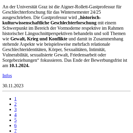
An der Universität Graz ist die Aigner-Rollett-Gastprofessur für
Geschlechterforschung für das Wintersemester 24/25
ausgeschrieben. Die Gastprofessur wird „
historisch-
kulturwissenschaftliche Geschlechterforschung
mit einem
Schwerpunkt im Bereich der Vormoderne respektive im Rahmen
historischer Längsschnittperspektiven behandeln und soll Themen
wie
Gewalt, Krieg und Konflikte
und damit in Zusammenhang
stehende Aspekte wie beispielsweise mehrfach relationale
Geschlechteridentitäten, Körper, Sexualitäten, Intimität,
Vulnerabilität, sexualisierte Gewalt, Friedensarbeit oder
Sorgebeziehungen“ fokussieren. Das Ende der Bewerbungsfrist ist
am
10.1.2024.
Infos
30.11.2023
1
2
3
4
5
6
7