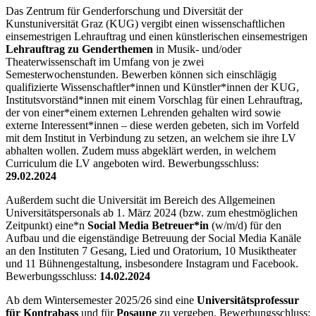
Das Zentrum für Genderforschung und Diversität der
Kunstuniversität Graz (KUG) vergibt einen wissenschaftlichen
einsemestrigen Lehrauftrag und einen künstlerischen einsemestrigen
Lehrauftrag zu Genderthemen
in Musik- und/oder
Theaterwissenschaft im Umfang von je zwei
Semesterwochenstunden. Bewerben können sich einschlägig
qualifizierte Wissenschaftler*innen und Künstler*innen der KUG,
Institutsvorständ*innen mit einem Vorschlag für einen Lehrauftrag,
der von einer*einem externen Lehrenden gehalten wird sowie
externe Interessent*innen – diese werden gebeten, sich im Vorfeld
mit dem Institut in Verbindung zu setzen, an welchem sie ihre LV
abhalten wollen. Zudem muss abgeklärt werden, in welchem
Curriculum die LV angeboten wird. Bewerbungsschluss:
29.02.2024
Außerdem sucht die Universität im Bereich des Allgemeinen
Universitätspersonals ab 1. März 2024 (bzw. zum ehestmöglichen
Zeitpunkt) eine*n
Social Media Betreuer*in
(w/m/d) für den
Aufbau und die eigenständige Betreuung der Social Media Kanäle
an den Instituten 7 Gesang, Lied und Oratorium, 10 Musiktheater
und 11 Bühnengestaltung, insbesondere Instagram und Facebook.
Bewerbungsschluss:
14.02.2024
Ab dem Wintersemester 2025/26 sind eine
Universitätsprofessur
für Kontrabass
und für
Posaune
zu vergeben. Bewerbungsschluss: