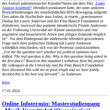
des Aufrufs palästinensischer Künstler*innen mit dem Titel
„Letter
Against Apartheid“
öffentlich positioniert hatte, der unter anderem
Boykottforderungen der israelfeindlichen BDS-Bewegung aufgreift.
Dies nahm die Hochschule zum Anlass, in einem
„gemeinsamen
Dialog mit Laurie Anderson und der Pina Bausch Foundation zu
diskutieren, inwieweit das geplante künstlerische Projekt Andersons
an der Folkwang Universität der Künste umzusetzen und eine
ungestörte und konzentrierte Arbeit zum jetzigen Zeitpunkt möglich
ist“
. Vor dem Hintergrund der mittlerweile öffentlich gewordenen
Frage nach ihrer politischen Haltung hat Laurie Anderson
schließlich entschieden, sich von der Professur zurückzuziehen:
„For me the question isn’t whether my political opinions have
shifted. The real question is this: Why is this question being asked in
the first place? Based on this situation I withdraw from the project.
My colleagues at the University and the Pina Bausch Foundation
have discussed this with me at great length and we have jointly
decided this is the best way forward”
, so Anderson.
Infos
17.01.2024
Online Infotermin: Masterstudiengang