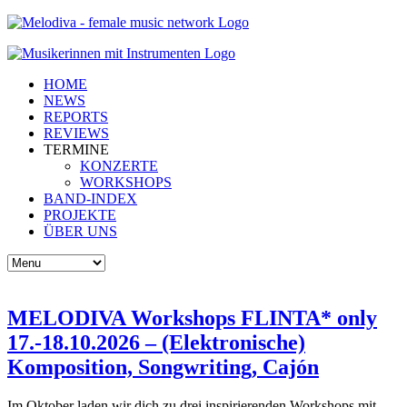
HOME
NEWS
REPORTS
REVIEWS
TERMINE
KONZERTE
WORKSHOPS
BAND-INDEX
PROJEKTE
ÜBER UNS
MELODIVA Workshops FLINTA* only
17.-18.10.2026 – (Elektronische)
Komposition, Songwriting, Cajón
Im Oktober laden wir dich zu drei inspirierenden Workshops mit