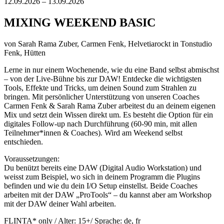
12.09.2026 – 13.09.2026
MIXING WEEKEND BASIC
von
Sarah Rama Zuber, Carmen Fenk, Helvetiarockt
in Tonstudio
Fenk, Hütten
Lerne in nur einem Wochenende, wie du eine Band selbst abmischst
– von der Live-Bühne bis zur DAW! Entdecke die wichtigsten
Tools, Effekte und Tricks, um deinen Sound zum Strahlen zu
bringen. Mit persönlicher Unterstützung von unseren Coaches
Carmen Fenk & Sarah Rama Zuber arbeitest du an deinem eigenen
Mix und setzt dein Wissen direkt um.
Es besteht die Option für ein
digitales Follow-
up
nach Durchführung (60-90 min, mit allen
Teilnehmer*innen & Coaches). Wird am Weekend selbst
entschieden.
Voraussetzungen:
Du benützt bereits eine DAW (Digital Audio Workstation) und
weisst zum Beispiel, wo sich in deinem Programm die Plugins
befinden und wie du dein I/O Setup einstellst.
Beide Coaches
arbeiten mit der DAW „ProTools“ – du kannst aber am Workshop
mit der DAW deiner Wahl arbeiten.
FLINTA* only / Alter: 15+/ Sprache: de, fr