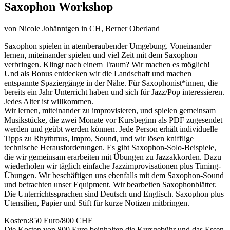
Saxophon Workshop
von
Nicole Johänntgen
in CH, Berner Oberland
Saxophon spielen in atemberaubender Umgebung. Voneinander
lernen, miteinander spielen und viel Zeit mit dem Saxophon
verbringen. Klingt nach einem Traum? Wir machen es möglich!
Und als Bonus entdecken wir die Landschaft und machen
entspannte Spaziergänge in der Nähe. Für Saxophonist*innen, die
bereits ein Jahr Unterricht haben und sich für Jazz/Pop interessieren.
Jedes Alter ist willkommen.
Wir lernen, miteinander zu improvisieren, und spielen gemeinsam
Musikstücke, die zwei Monate vor Kursbeginn als PDF zugesendet
werden und geübt werden können. Jede Person erhält individuelle
Tipps zu Rhythmus, Impro, Sound, und wir lösen knifflige
technische Herausforderungen. Es gibt Saxophon-Solo-Beispiele,
die wir gemeinsam erarbeiten mit Übungen zu Jazzakkorden. Dazu
wiederholen wir täglich einfache Jazzimprovisationen plus Timing-
Übungen. Wir beschäftigen uns ebenfalls mit dem Saxophon-Sound
und betrachten unser Equipment. Wir bearbeiten Saxophonblätter.
Die Unterrichtssprachen sind Deutsch und Englisch. Saxophon plus
Utensilien, Papier und Stift für kurze Notizen mitbringen.
Kosten:850 Euro/800 CHF
Die Kosten von 800 Euro beinhalten die Kursgebühr und das Essen