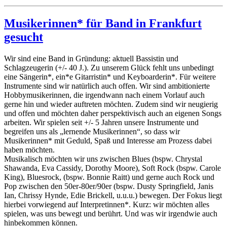
Musikerinnen* für Band in Frankfurt
gesucht
Wir sind eine Band in Gründung: aktuell Bassistin und
Schlagzeugerin (+/- 40 J.). Zu unserem Glück fehlt uns unbedingt
eine Sängerin*, ein*e Gitarristin* und Keyboarderin*. Für weitere
Instrumente sind wir natürlich auch offen. Wir sind ambitionierte
Hobbymusikerinnen, die irgendwann nach einem Vorlauf auch
gerne hin und wieder auftreten möchten. Zudem sind wir neugierig
und offen und möchten daher perspektivisch auch an eigenen Songs
arbeiten. Wir spielen seit +/- 5 Jahren unsere Instrumente und
begreifen uns als „lernende Musikerinnen“, so dass wir
Musikerinnen* mit Geduld, Spaß und Interesse am Prozess dabei
haben möchten.
Musikalisch möchten wir uns zwischen Blues (bspw. Chrystal
Shawanda, Eva Cassidy, Dorothy Moore), Soft Rock (bspw. Carole
King), Bluesrock, (bspw. Bonnie Raitt) und gerne auch Rock und
Pop zwischen den 50er-80er/90er (bspw. Dusty Springfield, Janis
Ian, Chrissy Hynde, Edie Brickell, u.u.u.) bewegen. Der Fokus liegt
hierbei vorwiegend auf Interpretinnen*. Kurz: wir möchten alles
spielen, was uns bewegt und berührt. Und was wir irgendwie auch
hinbekommen können.