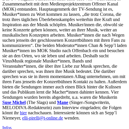
Zusammenarbeit mit dem Medienprojektzentrum Offener Kanal
(MOK) entstanden. Hauptaugenmerk der TV-Sendung ist es,
Musiker*innen zu Wort kommen zu lassen, „die trotz Corona, die
trotz ihres täglichen Überlebenskampfes weiterhin ihre Kraft und
Inspiration aus der Musik schöpfen. Musiker/innen die, obwohl sie
keine Konzerte geben können, weiter an ihrer Musik, weiter an
musikalischen Konzepten arbeiten. Musiker*innen die nach Wegen
suchen jenseits der geschlossenen Konzertbühnen mit ihren Fans zu
kommunizieren“. Die beiden Moderator*innen Chan & Sepp’l laden
Musiker*innen ins MOK Studio nach Offenbach ein und besuchen
sie an den Orten, wo sie leben und arbeiten. Deshalb sucht
VirusMusik regionale Musiker*innen, Bands und
Veranstalter*innen, die über ihre Liebe zur Musik sprechen, die
darüber sprechen, was ihnen ihre Musik bedeutet. Die darüber
sprechen was sie in ihrem momentanen Alltag unternehmen, um mit
ihren Fans jenseits der Konzertbühnen Kontakt zu halten. Außerdem
bieten die Sendungen immer auch einen Blick hinter die Kulissen
und das Publikum lernt die Macher*innen dahinter kennen. Vier
Sendungen wurden bereits abgedreht, u.a. waren die Musikerin
Suse Michel
(The Slags) und
Mane
(Singer-/Songwriterin,
MELODIVA-Redakteurin) zum Interview eingeladen; die Folgen
könnt ihr
hier
nachschauen. Interessierte können sich an Sepp’l
Niemeyer,
ille
erip-
t@ill
ilno-
ed.en
wenden.
Infos