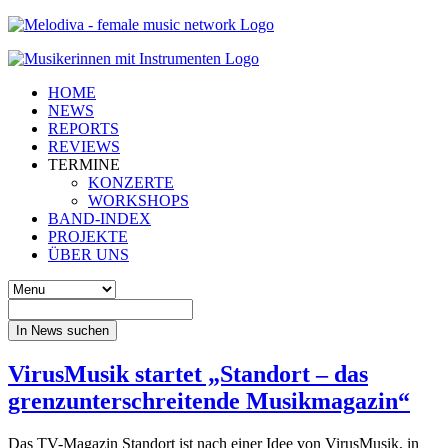
HOME
NEWS
REPORTS
REVIEWS
TERMINE
KONZERTE
WORKSHOPS
BAND-INDEX
PROJEKTE
ÜBER UNS
In News suchen
VirusMusik startet „Standort – das
grenzunterschreitende Musikmagazin“
Das TV-Magazin Standort ist nach einer Idee von VirusMusik, in