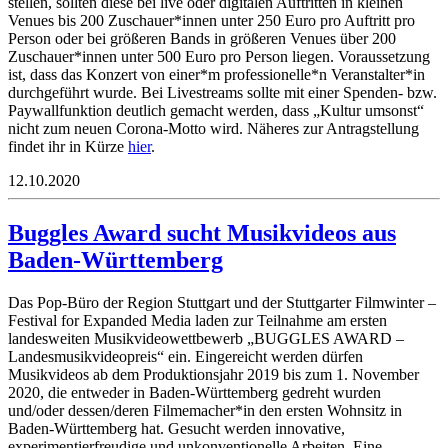
stellen, sollten diese bei live oder digitalen Auftritten in kleinen
Venues bis 200 Zuschauer*innen unter 250 Euro pro Auftritt pro
Person oder bei größeren Bands in größeren Venues über 200
Zuschauer*innen unter 500 Euro pro Person liegen. Voraussetzung
ist, dass das Konzert von einer*m professionelle*n Veranstalter*in
durchgeführt wurde. Bei Livestreams sollte mit einer Spenden- bzw.
Paywallfunktion deutlich gemacht werden, dass „Kultur umsonst“
nicht zum neuen Corona-Motto wird. Näheres zur Antragstellung
findet ihr in Kürze
hier
.
12.10.2020
Buggles Award sucht Musikvideos aus
Baden-Württemberg
Das Pop-Büro der Region Stuttgart und der Stuttgarter Filmwinter –
Festival for Expanded Media laden zur Teilnahme am ersten
landesweiten Musikvideowettbewerb „BUGGLES AWARD –
Landesmusikvideopreis“ ein. Eingereicht werden dürfen
Musikvideos ab dem Produktionsjahr 2019 bis zum 1. November
2020, die entweder in Baden-Württemberg gedreht wurden
und/oder dessen/deren Filmemacher*in den ersten Wohnsitz in
Baden-Württemberg hat. Gesucht werden innovative,
experimentierfreudige und unkonventionelle Arbeiten. Eine