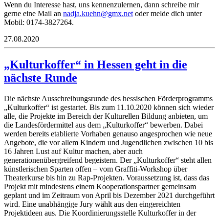
Wenn du Interesse hast, uns kennenzulernen, dann schreibe mir
gerne eine Mail an
jdan
euk.a
mg@nh
ten.x
oder melde dich unter
Mobil: 0174-3827264.
27.08.2020
„Kulturkoffer“ in Hessen geht in die
nächste Runde
Die nächste Ausschreibungsrunde des hessischen Förderprogramms
„Kulturkoffer“ ist gestartet. Bis zum 11.10.2020 können sich wieder
alle, die Projekte im Bereich der Kulturellen Bildung anbieten, um
die Landesfördermittel aus dem „Kulturkoffer“ bewerben. Dabei
werden bereits etablierte Vorhaben genauso angesprochen wie neue
Angebote, die vor allem Kindern und Jugendlichen zwischen 10 bis
16 Jahren Lust auf Kultur machen, aber auch
generationenübergreifend begeistern. Der „Kulturkoffer“ steht allen
künstlerischen Sparten offen – vom Graffiti-Workshop über
Theaterkurse bis hin zu Rap-Projekten. Voraussetzung ist, dass das
Projekt mit mindestens einem Kooperationspartner gemeinsam
geplant und im Zeitraum von April bis Dezember 2021 durchgeführt
wird. Eine unabhängige Jury wählt aus den eingereichten
Projektideen aus. Die Koordinierungsstelle Kulturkoffer in der