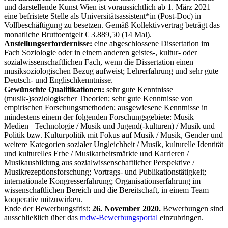
und darstellende Kunst Wien ist voraussichtlich ab 1. März 2021
eine befristete Stelle als Universitätsassistent*in (Post-Doc) in
Vollbeschäftigung zu besetzen. Gemäß Kollektivvertrag beträgt das
monatliche Bruttoentgelt € 3.889,50 (14 Mal).
Anstellungserfordernisse:
eine abgeschlossene Dissertation im
Fach Soziologie oder in einem anderen geistes-, kultur- oder
sozialwissenschaftlichen Fach, wenn die Dissertation einen
musiksoziologischen Bezug aufweist; Lehrerfahrung und sehr gute
Deutsch- und Englischkenntnisse.
Gewünschte Qualifikationen:
sehr gute Kenntnisse
(musik-)soziologischer Theorien; sehr gute Kenntnisse von
empirischen Forschungsmethoden; ausgewiesene Kenntnisse in
mindestens einem der folgenden Forschungsgebiete: Musik –
Medien –Technologie / Musik und Jugend(-kulturen) / Musik und
Politik bzw. Kulturpolitik mit Fokus auf Musik / Musik, Gender und
weitere Kategorien sozialer Ungleichheit / Musik, kulturelle Identität
und kulturelles Erbe / Musikarbeitsmärkte und Karrieren /
Musikausbildung aus sozialwissenschaftlicher Perspektive /
Musikrezeptionsforschung; Vortrags- und Publikationstätigkeit;
internationale Kongresserfahrung; Organisationserfahrung im
wissenschaftlichen Bereich und die Bereitschaft, in einem Team
kooperativ mitzuwirken.
Ende der Bewerbungsfrist:
26. November 2020.
Bewerbungen sind
ausschließlich über das
mdw-Bewerbungsportal
einzubringen.