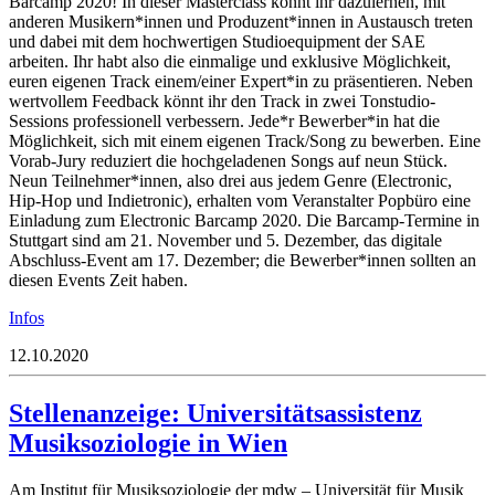
Barcamp 2020! In dieser Masterclass könnt ihr dazulernen, mit
anderen Musikern*innen und Produzent*innen in Austausch treten
und dabei mit dem hochwertigen Studioequipment der SAE
arbeiten. Ihr habt also die einmalige und exklusive Möglichkeit,
euren eigenen Track einem/einer Expert*in zu präsentieren. Neben
wertvollem Feedback könnt ihr den Track in zwei Tonstudio-
Sessions professionell verbessern. Jede*r Bewerber*in hat die
Möglichkeit, sich mit einem eigenen Track/Song zu bewerben. Eine
Vorab-Jury reduziert die hochgeladenen Songs auf neun Stück.
Neun Teilnehmer*innen, also drei aus jedem Genre (Electronic,
Hip-Hop und Indietronic), erhalten vom Veranstalter Popbüro eine
Einladung zum Electronic Barcamp 2020. Die
Barcamp-Termine in
Stuttgart sind am 21. November und 5. Dezember, das
digitale
Abschluss-Event am 17. Dezember; die Bewerber*innen sollten an
diesen Events Zeit haben.
Infos
12.10.2020
Stellenanzeige: Universitätsassistenz
Musiksoziologie in Wien
Am Institut für Musiksoziologie der mdw – Universität für Musik