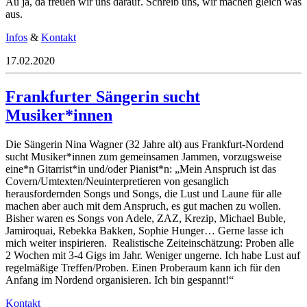
Au ja, da freuen wir uns darauf. Schreib uns, wir machen gleich was
aus.
Infos
&
Kontakt
17.02.2020
Frankfurter Sängerin sucht
Musiker*innen
Die Sängerin Nina Wagner (32 Jahre alt) aus Frankfurt-Nordend
sucht Musiker*innen zum gemeinsamen Jammen, vorzugsweise
eine*n Gitarrist*in und/oder Pianist*n: „Mein Anspruch ist das
Covern/Umtexten/Neuinterpretie
ren von gesanglich
herausfordernden Songs und Songs, die Lust und Laune für alle
machen aber auch mit dem Anspruch, es gut machen zu wollen.
Bisher waren es Songs von Adele, ZAZ, Krezip, Michael Buble,
Jamiroquai, Rebekka Bakken, Sophie Hunger… Gerne lasse ich
mich weiter inspirieren.
Realistische Zeiteinschätzung: Proben alle
2 Wochen mit 3-4 Gigs im Jahr. Weniger ungerne. Ich habe Lust auf
regelmäßige Treffen/Proben. Einen Proberaum kann ich für den
Anfang im Nordend organisieren. Ich bin gespannt!“
Kontakt