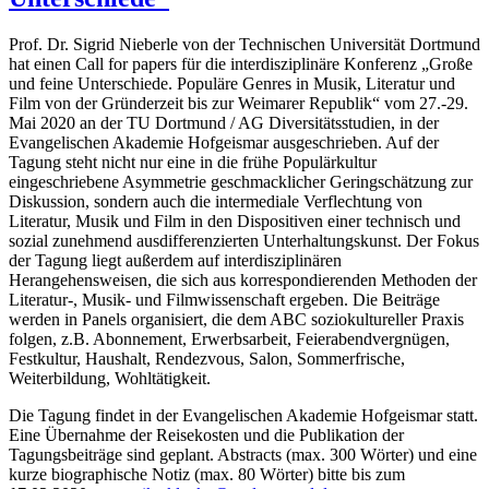
Prof. Dr. Sigrid Nieberle von der Technischen Universität Dortmund
hat einen Call for papers für die interdisziplinäre Konferenz „Große
und feine Unterschiede. Populäre Genres in Musik, Literatur und
Film von der Gründerzeit bis zur Weimarer Republik“ vom 27.-29.
Mai 2020 an der TU Dortmund / AG Diversitätsstudien, in der
Evangelischen Akademie Hofgeismar ausgeschrieben. Auf der
Tagung steht nicht nur eine in die frühe Populärkultur
eingeschriebene Asymmetrie geschmacklicher Geringschätzung zur
Diskussion, sondern auch die intermediale Verflechtung von
Literatur, Musik und Film in den Dispositiven einer technisch und
sozial zunehmend ausdifferenzierten Unterhaltungskunst. Der Fokus
der Tagung liegt außerdem auf interdisziplinären
Herangehensweisen, die sich aus korrespondierenden Methoden der
Literatur-, Musik- und Filmwissenschaft ergeben. Die Beiträge
werden in Panels organisiert, die dem ABC soziokultureller Praxis
folgen, z.B. Abonnement, Erwerbsarbeit, Feierabendvergnügen,
Festkultur, Haushalt, Rendezvous, Salon, Sommerfrische,
Weiterbildung, Wohltätigkeit.
Die Tagung findet in der Evangelischen Akademie Hofgeismar statt.
Eine Übernahme der Reisekosten und die Publikation der
Tagungsbeiträge sind geplant. Abstracts (max. 300 Wörter) und eine
kurze biographische Notiz (max. 80 Wörter) bitte bis zum