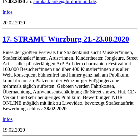
17.03.2020
an:
nna
k.aki
eknal
d-ut@
umtro
ed.dn
.
Infos
20.02.2020
17. STRAMU Würzburg 21.-23.08.2020
Eines der größten Festivals für Straßenkunst sucht Musiker*innen,
Straßenkünstler*innen, Artist*innen, Kindertheater, Jongleure, Street
Art… aller pflasterfähigen Art! Auf dem charmanten Festival mit
100.000 Besucher*innen und über 400 Künstler*innen aus aller
Welt, konsequent bühnenfrei und immer ganz nah am Publikum,
könnt ihr auf 25 Plätzen in der Würzburger Fußgängerzone
mehrmals täglich auftreten. Geboten werden Fahrtkosten,
Übernachtung, Aufwandsentschädigung für Street shows, Hut, CD-
Verkauf und sehr neugieriges Publikum. Bewerbungen NUR
ONLINE möglich mit link zu Livevideo, bevorzugt Straßenauftritt.
Bewerbungsschluss:
28.02.2020
Infos
19.02.2020