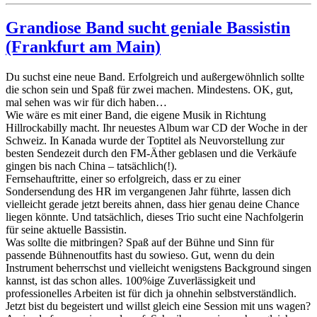
Grandiose Band sucht geniale Bassistin
(Frankfurt am Main)
Du suchst eine neue Band. Erfolgreich und außergewöhnlich sollte
die schon sein und Spaß für zwei machen. Mindestens. OK, gut,
mal sehen was wir für dich haben…
Wie wäre es mit einer Band, die eigene Musik in Richtung
Hillrockabilly macht. Ihr neuestes Album war CD der Woche in der
Schweiz. In Kanada wurde der Toptitel als Neuvorstellung zur
besten Sendezeit durch den FM-Äther geblasen und die Verkäufe
gingen bis nach China – tatsächlich(!).
Fernsehauftritte, einer so erfolgreich, dass er zu einer
Sondersendung des HR im vergangenen Jahr führte, lassen dich
vielleicht gerade jetzt bereits ahnen, dass hier genau deine Chance
liegen könnte. Und tatsächlich, dieses Trio sucht eine Nachfolgerin
für seine aktuelle Bassistin.
Was sollte die mitbringen? Spaß auf der Bühne und Sinn für
passende Bühnenoutfits hast du sowieso. Gut, wenn du dein
Instrument beherrschst und vielleicht wenigstens Background singen
kannst, ist das schon alles. 100%ige Zuverlässigkeit und
professionelles Arbeiten ist für dich ja ohnehin selbstverständlich.
Jetzt bist du begeistert und willst gleich eine Session mit uns wagen?