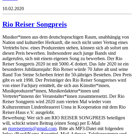
10.02.2020
Rio Reiser Songpreis
Musiker*innen aus dem deutschsprachigen Raum, unabhängig von
Nation und kultureller Herkunft, die noch nicht unter Vertrag eines
Vertriebs bzw. eines Produzenten stehen, können sich ab sofort um
diesen Preis bewerben. Insbesondere auch junge Bands sind
aufgerufen, sich mit einem eigenen Song zu bewerben. Der Rio
Reiser Songpreis 2020 ist mit 5000.-€ dotiert. Das Jahr 2020 ist ein
besonderes Jubiläumsjahr: Rio Reiser würde 70 Jahre alt und seine
Band Ton Steine Scherben feiert ihr 50-jähriges Bestehen. Den Preis
gibt es seit 1998. Der Preisträger des Rio Reiser Songpreises wird
von einer Fachjury ermittelt, die sich aus Künstler*innen,
Musikproduzent*innen, Musikredakteur*innen und
Vertreter*innenn der Veranstalter*innen zusammensetzt. Der Rio
Reiser Songpreis wird 2020 zum vierten Mal wieder vom
Kulturzentrum Lindenbrauerei Unna in Kooperation mit dem Rio
Reiser-Haus e.V. ausgelobt.
Bewerbung: Wer sich am RIO REISER SONGPREIS beteiligen
will, schickt seinen Beitrag (einen Song) per E-Mail
an
roir
resie
sierp
iamg@
moc.l
. Bitte als MP3-Datei mit folgenden
Infos: (Band)Name, Songtitel, Mail-Adresse, Telefonnummer und