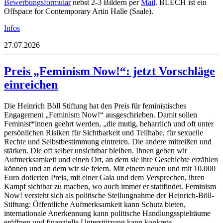
Bewerbungsformular
nebst 2-3 Bildern per
Mail
. BLECH ist ein
Offspace for Contemporary Artin Halle (Saale).
Infos
27.07.2026
Preis „Feminism Now!“: jetzt Vorschläge
einreichen
Die Heinrich Böll Stiftung hat den Preis für feministisches
Engagement „Feminism Now!“ ausgeschrieben. Damit sollen
Feminist*innen geehrt werden, „die mutig, beharrlich und oft unter
persönlichen Risiken für Sichtbarkeit und Teilhabe, für sexuelle
Rechte und Selbstbestimmung eintreten. Die andere mitreißen und
stärken. Die oft selber unsichtbar bleiben. Ihnen geben wir
Aufmerksamkeit und einen Ort, an dem sie ihre Geschichte erzählen
können und an dem wir sie feiern. Mit einem neuen und mit 10.000
Euro dotierten Preis, mit einer Gala und dem Versprechen, ihren
Kampf sichtbar zu machen, wo auch immer er stattfindet. Feminism
Now! versteht sich als politische Stellungnahme der Heinrich-Böll-
Stiftung: Öffentliche Aufmerksamkeit kann Schutz bieten,
internationale Anerkennung kann politische Handlungsspielräume
eröffnen und finanzielle Unterstützung kann konkrete