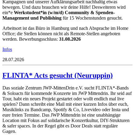
Kampagnen und unserer Aufklärungsarbeit nachhaltig etwas
bewegen. Und dazu brauchen wir deine Hilfe! Desweiteren wird
ein*e
Werkstudent*in (w/m/d) Community & Spenden-
Management und Publishing
für 15 Wochenstunden gesucht.
Arbeitsort ist das Büro in Hamburg und nach Absprache im Home
Office; die Stellen können nicht als Remote-Stellen angeboten
werden. Bewerbungsschluss:
31.08.2026
Infos
28.07.2026
FLINTA* Acts gesucht (Neuruppin)
Das soziale Zentrum
JWP-MittenDrin e.V.
sucht FLINTA*-Bands
& Soloacts für kommende Konzerte im JWP Mittendrin. Ihr seid auf
Tour, habt ein neues Projekt gestartet oder wollt endlich mal live
spielen? Dann schreibt eine Mail mit einer kurzen Infos über euch,
Musiklinks zu Bandcamp, Spotify & Co, Livevideo oder Insta und
eure freien Termine. Das JWP Mittendrin ist eine unabhängige
Location mit Fokus auf solidarische Konzertkultur, DIY-Strukturen
& safer spaces. In der Regel gibt es Door Deals statt reguläre
Gagen.