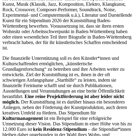
Kunst, Musik (Klassik, Jazz, Komposition, Elektro, Klangkunst,
Rock, Crossover, Composer-Performer, Soundtrack, Noise,
Experimental- und Computermusik u.ä.), Literatur und Darstellende
Kunst für ein Stipendium 2026 der Kunststiftung Baden-
Württemberg bewerben. Voraussetzung ist, dass sie ihren ersten
Wohnsitz oder Arbeitsschwerpunkt in Baden-Württemberg haben
oder einen wesentlichen Teil ihrer Biografie in Baden-Württemberg
verbracht haben, der für ihr künstlerisches Schaffen entscheidend
ist.
Die finanzielle Unterstützung soll es den Künstler*innen und
Kulturschaffenden ermöglichen, „künstlerische
Grundlagenforschung“ zu betreiben und ihre Arbeiten weiter zu
entwickeln. Ziel der Kunststiftung ist es, ihnen in der oft
schwierigen Anfangsphase „Starthilfe“ zu leisten, indem sie
finanzielle Freiräume schafft und sie durch Publikationen,
Ausstellungen und Veranstaltungen an eine breite Öffentlichkeit
heranführt.
Eine reine Projektförderung ist aber leider nicht
möglich.
Der Kunststiftung ist es darüber hinaus ein besonderes
Anliegen, neben der Förderung der Kunstproduktion, auch deren
kreatives Umfeld zu fördern. Das Stipendium für
Kulturmanagement
ist ein Beispiel für eine erfolgreiche
Umsetzung dieser Vision. Das Stipendium in einer Höhe von bis zu
12.000 Euro ist
kein Residenz-Stipendium
– die Stipendiat*innen
bleiben daher ungebunden in der Wahl ihres Wohn- und