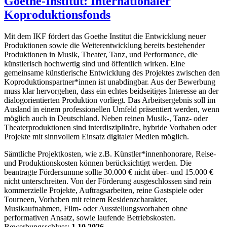
Goethe-Institut: Internationaler
Koproduktionsfonds
Mit dem IKF fördert das Goethe Institut die Entwicklung neuer
Produktionen sowie die Weiterentwicklung bereits bestehender
Produktionen in Musik, Theater, Tanz, und Performance, die
künstlerisch hochwertig sind und öffentlich wirken. Eine
gemeinsame künstlerische Entwicklung des Projektes zwischen den
Koproduktionspartner*innen ist unabdingbar. Aus der Bewerbung
muss klar hervorgehen, dass ein echtes beidseitiges Interesse an der
dialogorientierten Produktion vorliegt. Das Arbeitsergebnis soll im
Ausland in einem professionellen Umfeld präsentiert werden, wenn
möglich auch in Deutschland. Neben reinen Musik-, Tanz- oder
Theaterproduktionen sind interdisziplinäre, hybride Vorhaben oder
Projekte mit sinnvollem Einsatz digitaler Medien möglich.
Sämtliche Projektkosten, wie z.B. Künstler*innenhonorare, Reise-
und Produktionskosten können berücksichtigt werden. Die
beantragte Fördersumme sollte 30.000 € nicht über- und 15.000 €
nicht unterschreiten. Von der Förderung ausgeschlossen sind rein
kommerzielle Projekte, Auftragsarbeiten, reine Gastspiele oder
Tourneen, Vorhaben mit reinem Residenzcharakter,
Musikaufnahmen, Film- oder Ausstellungsvorhaben ohne
performativen Ansatz, sowie laufende Betriebskosten.
Bewerbungsschluss:
1.10.2026