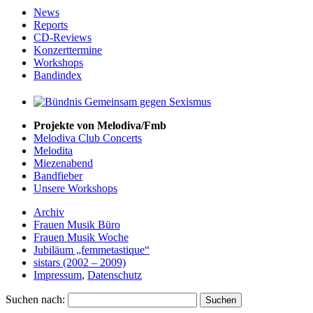
News
Reports
CD-Reviews
Konzerttermine
Workshops
Bandindex
Projekte von Melodiva/Fmb
Melodiva Club Concerts
Melodita
Miezenabend
Bandfieber
Unsere Workshops
Archiv
Frauen Musik Büro
Frauen Musik Woche
Jubiläum „femmetastique“
sistars (2002 – 2009)
Impressum
,
Datenschutz
Suchen nach: