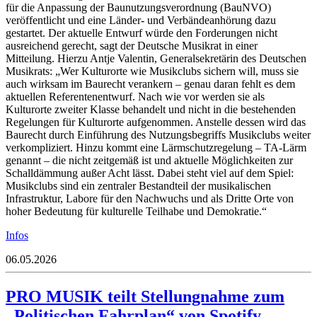
für die Anpassung der Baunutzungsverordnung (BauNVO)
veröffentlicht und eine Länder- und Verbändeanhörung dazu
gestartet. Der aktuelle Entwurf würde den Forderungen nicht
ausreichend gerecht, sagt der Deutsche Musikrat in einer
Mitteilung. Hierzu Antje Valentin, Generalsekretärin des Deutschen
Musikrats: „Wer Kulturorte wie Musikclubs sichern will, muss sie
auch wirksam im Baurecht verankern – genau daran fehlt es dem
aktuellen Referentenentwurf. Nach wie vor werden sie als
Kulturorte zweiter Klasse behandelt und nicht in die bestehenden
Regelungen für Kulturorte aufgenommen. Anstelle dessen wird das
Baurecht durch Einführung des Nutzungsbegriffs Musikclubs weiter
verkompliziert. Hinzu kommt eine Lärmschutzregelung – TA-Lärm
genannt – die nicht zeitgemäß ist und aktuelle Möglichkeiten zur
Schalldämmung außer Acht lässt. Dabei steht viel auf dem Spiel:
Musikclubs sind ein zentraler Bestandteil der musikalischen
Infrastruktur, Labore für den Nachwuchs und als Dritte Orte von
hoher Bedeutung für kulturelle Teilhabe und Demokratie.“
Infos
06.05.2026
PRO MUSIK teilt Stellungnahme zum
„Politischen Fahrplan“ von Spotify