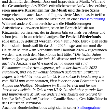
und damit für den Bereich Jazz und Improvisierte Musik. Während
das Gesamtbudget des BKMs erfreulicherweise Aufwüchse erfahre,
seien
massive Kürzungen für die Musik und die freie Szene
vorgesehen, die auch Jazz- und Improvisierte Musik massiv treffen
würden, schreibt die Deutsche Jazzunion, in einer
Pressemitteilung
.
Während andere Kulturbereiche wie die Filmförderungen
Aufwüchse zu erwarten hätten, seien im Bereich Musik nur
Kürzungen vorgesehen: der in diesem Jahr erstmals vergebene und
schon jetzt nicht ausreichend aufgestellte
Festival-Förderfonds
solle um 25% gekürzt werden
(von 4 auf 3 Mio. Euro). Den sechs
Bundeskulturfonds soll für das Jahr 2025 insgesamt nur rund die
Hälfte an Mitteln – im Verhältnis zum Haushalt 2024 – zugestanden
werden, was auch den Musikfonds hart träfe.
“Die letzten Jahre
haben aufgezeigt, dass die freie Musikszene und eben insbesondere
auch die Jazzszene nicht resilient genug aufgestellt sind:
Einkommen an der Armutsgrenze, wie in der Jazzstudie 2022
ersichtlich, und viel zu wenige öffentlich geförderten Strukturen
zeigen, wie viel hier noch zu tun ist. Eine solche Priorisierung wie
vom BKM nun vorgenommen, lässt leider an dem Bekenntnis zum
Aufbau nachhaltiger Strukturen im Kulturbereich und für die
Jazzszene zweifeln. In Zeiten von KI & Co. sind aber gerade Jazz
und Improvisierte Musik wie andere Freie Künste der Garant für
kreative Schaffenskraft,
” schreibt Camille Buscot, Geschäftsführerin
der Deutschen Jazzunion.
Auch der Bundeskulturfonds zeigt sich in seiner
Stellungnahme