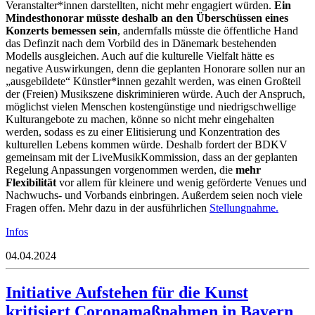
Veranstalter*innen darstellten, nicht mehr engagiert würden.
Ein
Mindesthonorar müsste deshalb an den Überschüssen eines
Konzerts bemessen sein
, andernfalls müsste die öffentliche Hand
das Definzit nach dem Vorbild des in Dänemark bestehenden
Modells ausgleichen. Auch auf die kulturelle Vielfalt hätte es
negative Auswirkungen, denn die geplanten Honorare sollen nur an
„ausgebildete“ Künstler*innen gezahlt werden, was einen Großteil
der (Freien) Musikszene diskriminieren würde. Auch der Anspruch,
möglichst vielen Menschen kostengünstige und niedrigschwellige
Kulturangebote zu machen, könne so nicht mehr eingehalten
werden, sodass es zu einer Elitisierung und Konzentration des
kulturellen Lebens kommen würde. Deshalb fordert der BDKV
gemeinsam mit der LiveMusikKommission, dass an der geplanten
Regelung Anpassungen vorgenommen werden, die
mehr
Flexibilität
vor allem für kleinere und wenig geförderte Venues und
Nachwuchs- und Vorbands einbringen. Außerdem seien noch viele
Fragen offen. Mehr dazu in der ausführlichen
Stellungnahme.
Infos
04.04.2024
Initiative Aufstehen für die Kunst
kritisiert Coronamaßnahmen in Bayern