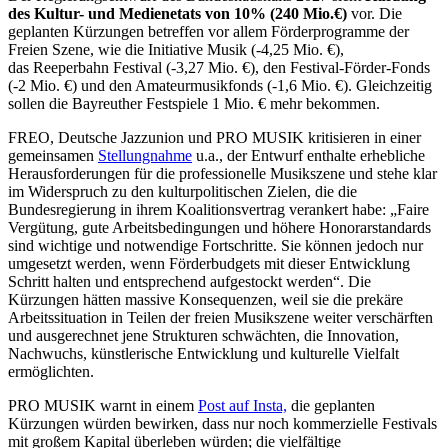
des Kultur- und Medienetats von 10% (240 Mio.€)
vor. Die
geplanten Kürzungen betreffen vor allem Förderprogramme der
Freien Szene, wie die
Initiative Musik (-4,25 Mio. €),
das
Reeperbahn Festival (-3,27 Mio. €), den Festival-Förder-Fonds
(-2 Mio. €) und den Amateurmusikfonds (-1,6 Mio. €). Gleichzeitig
sollen die Bayreuther Festspiele 1 Mio. € mehr bekommen.
FREO, Deutsche Jazzunion und PRO MUSIK kritisieren in einer
gemeinsamen
Stellungnahme
u.a., der Entwurf enthalte erhebliche
Herausforderungen für die professionelle Musikszene und stehe klar
im Widerspruch zu den kulturpolitischen Zielen, die die
Bundesregierung in ihrem Koalitionsvertrag verankert habe: „Faire
Vergütung, gute Arbeitsbedingungen und höhere Honorarstandards
sind wichtige und notwendige Fortschritte. Sie können jedoch nur
umgesetzt werden, wenn Förderbudgets mit dieser Entwicklung
Schritt halten und entsprechend aufgestockt werden“. Die
Kürzungen hätten massive Konsequenzen, weil sie die prekäre
Arbeitssituation in Teilen der freien Musikszene weiter verschärften
und ausgerechnet jene Strukturen schwächten, die Innovation,
Nachwuchs, künstlerische Entwicklung und kulturelle Vielfalt
ermöglichten.
PRO MUSIK warnt in einem
Post auf Insta,
die geplanten
Kürzungen würden bewirken, dass nur noch kommerzielle Festivals
mit großem Kapital überleben würden; die vielfältige