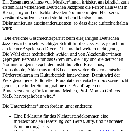
Ein Zusammenschluss von Musiker*innen kritisiert am kürzlich zum
erstem Mal verliehenen Deutschen Jazzpreis die Personalauswahl in
Beirat, Jury und deutschlandweiten Nominierungen. Hier sei es
versäumt worden, sich mit strukturellem Rassismus und
Diskriminierung auseinanderzusetzen, so dass diese aufrechterhalten
wird:
„Die erreichte Geschlechterparität beim diesjährigen Deutschen
Jazzpreis ist ein sehr wichtiger Schritt für die Jazzszene, jedoch nur
ein kleiner Aspekt von Diversität – und bei weitem nicht genug.
Die Wahl eines mehrheitlich
weißen
und von Akademiker*innen
geprägten Personals für das Gremium, die Jury und die deutschen
Nominierungen spiegelt den institutionellen Rassismus,
Transphobie, Ableismus und Klassismus wider, die den deutschen
Förderstrukturen im Kulturbereich innewohnen. Damit wird der
Preis genau jener kulturellen Pluralität der deutschen Jazzszene nicht
gerecht, die in der Stellungnahme der Beauftragten der
Bundesregierung für Kultur und Medien, Prof. Monika Grütters
MdB, hervorgehoben wird.“
Die Unterzeichner*innen fordern unter anderem:
Eine Erklärung für das Nichtzustandekommen eine
intersektionalen Besetzung von Beirat, Jury, und nationalen
Nominierungsliste.