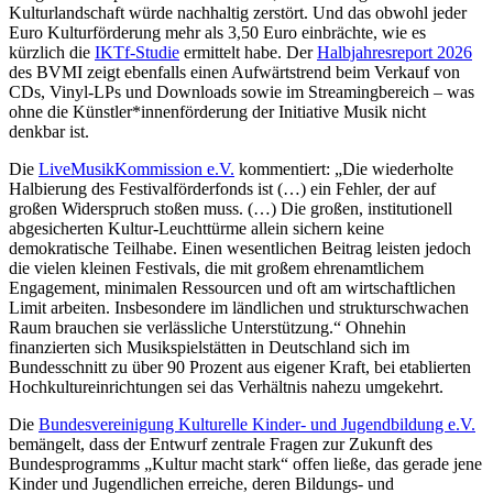
Kulturlandschaft würde nachhaltig zerstört. Und das obwohl jeder
Euro Kulturförderung mehr als 3,50 Euro einbrächte, wie es
kürzlich die
IKTf-Studie
ermittelt habe. Der
Halbjahresreport 2026
des BVMI zeigt ebenfalls einen Aufwärtstrend beim Verkauf von
CDs, Vinyl-LPs und Downloads sowie im Streamingbereich – was
ohne die Künstler*innenförderung der Initiative Musik nicht
denkbar ist.
Die
LiveMusikKommission e.V.
kommentiert: „Die wiederholte
Halbierung des Festivalförderfonds ist (…) ein Fehler, der auf
großen Widerspruch stoßen muss. (…) Die großen, institutionell
abgesicherten Kultur-Leuchttürme allein sichern keine
demokratische Teilhabe. Einen wesentlichen Beitrag leisten jedoch
die vielen kleinen Festivals, die mit großem ehrenamtlichem
Engagement, minimalen Ressourcen und oft am wirtschaftlichen
Limit arbeiten. Insbesondere im ländlichen und strukturschwachen
Raum brauchen sie verlässliche Unterstützung.“ Ohnehin
finanzierten sich Musikspielstätten in Deutschland sich im
Bundesschnitt zu über 90 Prozent aus eigener Kraft, bei etablierten
Hochkultureinrichtungen sei das Verhältnis nahezu umgekehrt.
Die
Bundesvereinigung Kulturelle Kinder- und Jugendbildung e.V.
bemängelt, dass der Entwurf zentrale Fragen zur Zukunft des
Bundesprogramms „Kultur macht stark“ offen ließe, das gerade jene
Kinder und Jugendlichen erreiche, deren Bildungs- und