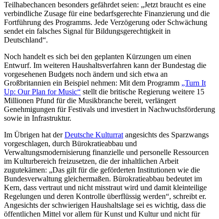
Teilhabechancen besonders gefährdet seien: „Jetzt braucht es eine
verbindliche Zusage für eine bedarfsgerechte Finanzierung und die
Fortführung des Programms. Jede Verzögerung oder Schwächung
sendet ein falsches Signal für Bildungsgerechtigkeit in
Deutschland“.
Noch handelt es sich bei den geplanten Kürzungen um einen
Entwurf. Im weiteren Haushaltsverfahren kann der Bundestag die
vorgesehenen Budgets noch ändern und sich etwa an
Großbritannien ein Beispiel nehmen: Mit dem Programm
„Turn It
Up: Our Plan for Music“
stellt die britische Regierung weitere 15
Millionen Pfund für die Musikbranche bereit, verlängert
Genehmigungen für Festivals und investiert in Nachwuchsförderung
sowie in Infrastruktur.
Im Übrigen hat der
Deutsche Kulturrat
angesichts des Sparzwangs
vorgeschlagen, durch Bürokratieabbau und
Verwaltungsmodernisierung finanzielle und personelle Ressourcen
im Kulturbereich freizusetzen, die der inhaltlichen Arbeit
zugutekämen: „Das gilt für die geförderten Institutionen wie die
Bundesverwaltung gleichermaßen. Bürokratieabbau bedeutet im
Kern, dass vertraut und nicht misstraut wird und damit kleinteilige
Regelungen und deren Kontrolle überflüssig werden“, schreibt er.
Angesichts der schwierigen Haushaltslage sei es wichtig, dass die
öffentlichen Mittel vor allem für Kunst und Kultur und nicht für