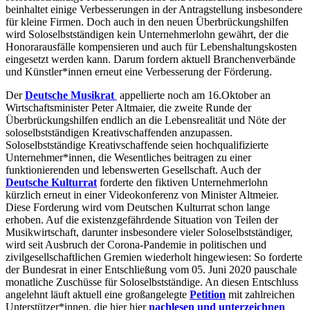
beinhaltet einige Verbesserungen in der Antragstellung insbesondere
für kleine Firmen. Doch auch in den neuen Überbrückungshilfen
wird Soloselbstständigen kein Unternehmerlohn gewährt, der die
Honorarausfälle kompensieren und auch für Lebenshaltungskosten
eingesetzt werden kann. Darum fordern aktuell Branchenverbände
und Künstler*innen erneut eine Verbesserung der Förderung.
Der
Deutsche Musikrat
appellierte noch am 16.Oktober an
Wirtschaftsminister Peter Altmaier, die zweite Runde der
Überbrückungshilfen endlich an die Lebensrealität und Nöte der
soloselbstständigen Kreativschaffenden anzupassen.
Soloselbstständige Kreativschaffende seien hochqualifizierte
Unternehmer*innen, die Wesentliches beitragen zu einer
funktionierenden und lebenswerten Gesellschaft. Auch der
Deutsche Kulturrat
forderte den fiktiven Unternehmerlohn
kürzlich erneut in einer Videokonferenz von Minister Altmeier.
Diese Forderung wird vom Deutschen Kulturrat schon lange
erhoben. Auf die existenzgefährdende Situation von Teilen der
Musikwirtschaft, darunter insbesondere vieler Soloselbstständiger,
wird seit Ausbruch der Corona-Pandemie in politischen und
zivilgesellschaftlichen Gremien wiederholt hingewiesen: So forderte
der Bundesrat in einer Entschließung vom 05. Juni 2020 pauschale
monatliche Zuschüsse für Soloselbstständige. An diesen Entschluss
angelehnt läuft aktuell eine großangelegte
Petition
mit zahlreichen
Unterstützer*innen, die hier hier
nachlesen und unterzeichnen