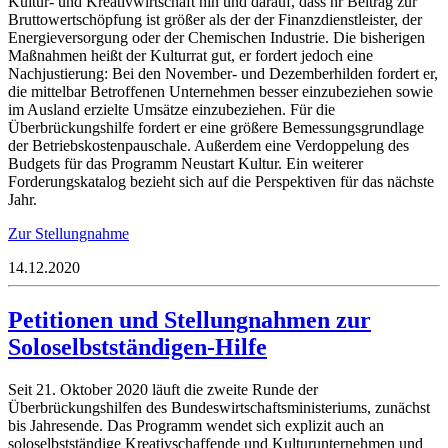
Kultur- und Kreativwirtschaft hin und darauf, dass hr Beitrag zur
Bruttowertschöpfung ist größer als der der Finanzdienstleister, der
Energieversorgung oder der Chemischen Industrie. Die bisherigen
Maßnahmen heißt der Kulturrat gut, er fordert jedoch eine
Nachjustierung: Bei den November- und Dezemberhilden fordert er,
die mittelbar Betroffenen Unternehmen besser einzubeziehen sowie
im Ausland erzielte Umsätze einzubeziehen. Für die
Überbrückungshilfe fordert er eine größere Bemessungsgrundlage
der Betriebskostenpauschale. Außerdem eine Verdoppelung des
Budgets für das Programm Neustart Kultur. Ein weiterer
Forderungskatalog bezieht sich auf die Perspektiven für das nächste
Jahr.
Zur Stellungnahme
14.12.2020
Petitionen und Stellungnahmen zur
Soloselbstständigen-Hilfe
Seit 21. Oktober 2020 läuft die zweite Runde der
Überbrückungshilfen des Bundeswirtschaftsministeriums, zunächst
bis Jahresende. Das Programm wendet sich explizit auch an
soloselbstständige Kreativschaffende und Kulturunternehmen und