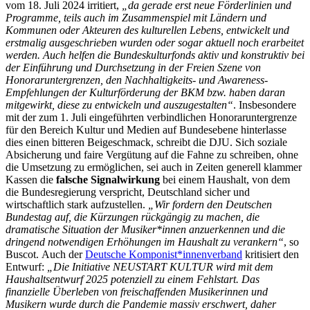
vom 18. Juli 2024 irritiert,
„da gerade erst neue Förderlinien und
Programme, teils auch im Zusammenspiel mit Ländern und
Kommunen oder Akteuren des kulturellen Lebens, entwickelt und
erstmalig ausgeschrieben wurden oder sogar aktuell noch erarbeitet
werden. Auch helfen die Bundeskulturfonds aktiv und konstruktiv bei
der Einführung und Durchsetzung in der Freien Szene von
Honoraruntergrenzen, den Nachhaltigkeits- und Awareness-
Empfehlungen der Kulturförderung der BKM bzw. haben daran
mitgewirkt, diese zu entwickeln und auszugestalten“
. Insbesondere
mit der zum 1. Juli eingeführten verbindlichen Honoraruntergrenze
für den Bereich Kultur und Medien auf Bundesebene hinterlasse
dies einen bitteren Beigeschmack, schreibt die DJU. Sich soziale
Absicherung und faire Vergütung auf die Fahne zu schreiben, ohne
die Umsetzung zu ermöglichen, sei auch in Zeiten generell klammer
Kassen die
falsche Signalwirkung
bei einem Haushalt, von dem
die Bundesregierung verspricht, Deutschland sicher und
wirtschaftlich stark aufzustellen.
„Wir fordern den Deutschen
Bundestag auf, die Kürzungen rückgängig zu machen, die
dramatische Situation der Musiker*innen anzuerkennen und die
dringend notwendigen Erhöhungen im Haushalt zu verankern“
, so
Buscot. Auch der
Deutsche Komponist*innenverband
kritisiert den
Entwurf:
„Die Initiative NEUSTART KULTUR wird mit dem
Haushaltsentwurf 2025 potenziell zu einem Fehlstart. Das
finanzielle Überleben von freischaffenden Musikerinnen und
Musikern wurde durch die Pandemie massiv erschwert, daher