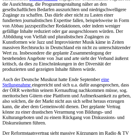
die Ausrichtung, die Programmgestaltung näher an den
gesellschaftlichen Bedarfen auszurichten und niedrigschwelligere
Zugänge zu schaffen. Das dürfe aber nicht zu Lasten einer
fundierten journalistischen Expertise fallen, beispielsweise in Form
von Abbau jazzspezifischer Redaktionen, oder indem weniger
gefällige Inhalte reduziert oder gar ausgeschlossen würden. Der
Abbildung von Vielfalt und pluralistischen Zugängen zu
Kunstformen wie Jazz und Improvisierter Musik käme in Zeiten
massiven Rechtsrucks in Deutschland ein nicht zu unterschätzender
Wert zu. Insbesondere die geplante Zusammenlegung der
bestehenden Angebote von 3sat und arte sieht der Verband äußerst
kritisch, da dies zu Einschränkungen in der Diversität der
produzierten und gezeigten Inhalte führen würde.
Auch der Deutsche Musikrat hatte Ende September
eine
Stellungnahme
eingereicht und sich u.a. dafür ausgesprochen, dass
der ÖRR weiterhin seinem Kernauftrag nachkommen müsse, sog.
meritorischen Gütern eine Plattform und Aufmerksamkeit zu geben,
also solchen, die der Markt nicht aus sich selbst heraus erzeugen
kann, die aber dem Gemeinwohl dienen. Der geplante Vertrag
könne zu einer drastischen Verarmung von Bildungs- und
Kulturangeboten und zu einem Rückgang von Diskussions- und
Diskursräumen führen.
Der Reformstaatsvertrag sieht massive Kürzungen im Radio & TV