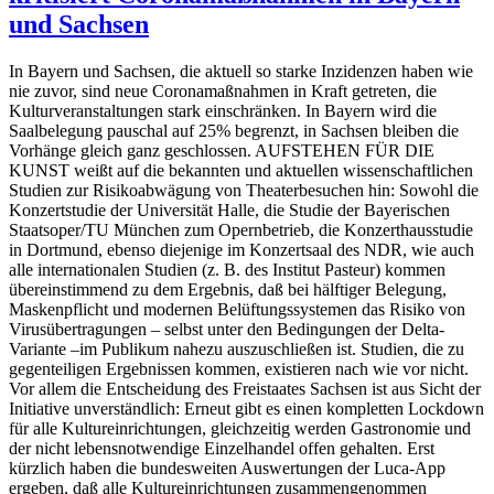
und Sachsen
In Bayern und Sachsen, die aktuell so starke Inzidenzen haben wie
nie zuvor, sind neue Coronamaßnahmen in Kraft getreten, die
Kulturveranstaltungen stark einschränken. In Bayern wird die
Saalbelegung pauschal auf 25% begrenzt, in Sachsen bleiben die
Vorhänge gleich ganz geschlossen. AUFSTEHEN FÜR DIE
KUNST weißt auf die bekannten und aktuellen wissenschaftlichen
Studien zur Risikoabwägung von Theaterbesuchen hin: Sowohl die
Konzertstudie der Universität Halle, die Studie der Bayerischen
Staatsoper/TU München zum Opernbetrieb, die Konzerthausstudie
in Dortmund, ebenso diejenige im Konzertsaal des NDR, wie auch
alle internationalen Studien (z. B. des Institut Pasteur) kommen
übereinstimmend zu dem Ergebnis, daß bei hälftiger Belegung,
Maskenpflicht und modernen Belüftungssystemen das Risiko von
Virusübertragungen – selbst unter den Bedingungen der Delta-
Variante –im Publikum nahezu auszuschließen ist. Studien, die zu
gegenteiligen Ergebnissen kommen, existieren nach wie vor nicht.
Vor allem die Entscheidung des Freistaates Sachsen ist aus Sicht der
Initiative unverständlich: Erneut gibt es einen kompletten Lockdown
für alle Kultureinrichtungen, gleichzeitig werden Gastronomie und
der nicht lebensnotwendige Einzelhandel offen gehalten. Erst
kürzlich haben die bundesweiten Auswertungen der Luca-App
ergeben, daß alle Kultureinrichtungen zusammengenommen