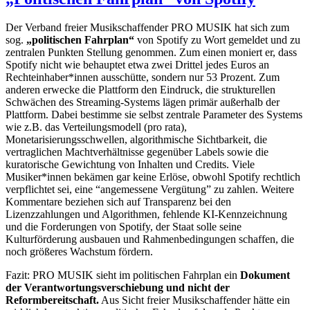
Der Verband freier Musikschaffender PRO MUSIK hat sich zum
sog.
„politischen Fahrplan“
von Spotify zu Wort gemeldet und zu
zentralen Punkten Stellung genommen. Zum einen moniert er, dass
Spotify nicht wie behauptet etwa zwei Drittel jedes Euros an
Rechteinhaber*innen ausschütte, sondern nur 53 Prozent. Zum
anderen erwecke die Plattform den Eindruck, die strukturellen
Schwächen des Streaming-Systems lägen primär außerhalb der
Plattform. Dabei bestimme sie selbst zentrale Parameter des Systems
wie z.B. das Verteilungsmodell (pro rata),
Monetarisierungsschwellen, algorithmische Sichtbarkeit, die
vertraglichen Machtverhältnisse gegenüber Labels sowie die
kuratorische Gewichtung von Inhalten und Credits. Viele
Musiker*innen bekämen gar keine Erlöse, obwohl Spotify rechtlich
verpflichtet sei, eine “angemessene Vergütung” zu zahlen. Weitere
Kommentare beziehen sich auf Transparenz bei den
Lizenzzahlungen und Algorithmen, fehlende KI-Kennzeichnung
und die Forderungen von Spotify, der Staat solle seine
Kulturförderung ausbauen und Rahmenbedingungen schaffen, die
noch größeres Wachstum fördern.
Fazit: PRO MUSIK sieht im politischen Fahrplan ein
Dokument
der Verantwortungsverschiebung und nicht der
Reformbereitschaft.
Aus Sicht freier Musikschaffender hätte ein