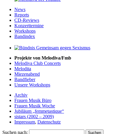
News
Reports
CD-Reviews
Konzerttermine
Workshops
Bandindex
Projekte von Melodiva/Fmb
Melodiva Club Concerts
Melodita
Miezenabend
Bandfieber
Unsere Workshops
Archiv
Frauen Musik Büro
Frauen Musik Woche
Jubiläum „femmetastique“
sistars (2002 – 2009)
Impressum
,
Datenschutz
Suchen nach: