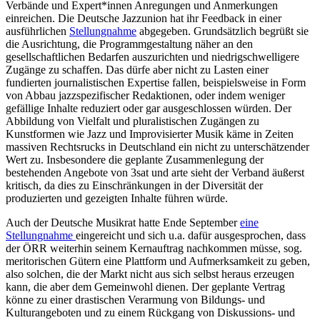
Verbände und Expert*innen Anregungen und Anmerkungen
einreichen. Die Deutsche Jazzunion hat ihr Feedback in einer
ausführlichen
Stellungnahme
abgegeben. Grundsätzlich begrüßt sie
die Ausrichtung, die Programmgestaltung näher an den
gesellschaftlichen Bedarfen auszurichten und niedrigschwelligere
Zugänge zu schaffen. Das dürfe aber nicht zu Lasten einer
fundierten journalistischen Expertise fallen, beispielsweise in Form
von Abbau jazzspezifischer Redaktionen, oder indem weniger
gefällige Inhalte reduziert oder gar ausgeschlossen würden. Der
Abbildung von Vielfalt und pluralistischen Zugängen zu
Kunstformen wie Jazz und Improvisierter Musik käme in Zeiten
massiven Rechtsrucks in Deutschland ein nicht zu unterschätzender
Wert zu. Insbesondere die geplante Zusammenlegung der
bestehenden Angebote von 3sat und arte sieht der Verband äußerst
kritisch, da dies zu Einschränkungen in der Diversität der
produzierten und gezeigten Inhalte führen würde.
Auch der Deutsche Musikrat hatte Ende September
eine
Stellungnahme
eingereicht und sich u.a. dafür ausgesprochen, dass
der ÖRR weiterhin seinem Kernauftrag nachkommen müsse, sog.
meritorischen Gütern eine Plattform und Aufmerksamkeit zu geben,
also solchen, die der Markt nicht aus sich selbst heraus erzeugen
kann, die aber dem Gemeinwohl dienen. Der geplante Vertrag
könne zu einer drastischen Verarmung von Bildungs- und
Kulturangeboten und zu einem Rückgang von Diskussions- und