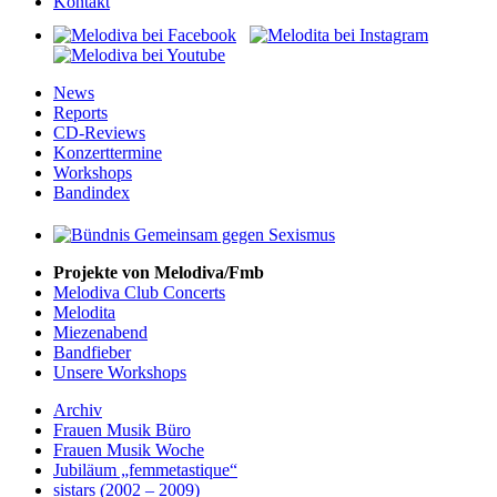
Kontakt
News
Reports
CD-Reviews
Konzerttermine
Workshops
Bandindex
Projekte von Melodiva/Fmb
Melodiva Club Concerts
Melodita
Miezenabend
Bandfieber
Unsere Workshops
Archiv
Frauen Musik Büro
Frauen Musik Woche
Jubiläum „femmetastique“
sistars (2002 – 2009)