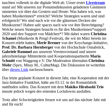
tauchten vollends in die digitale Welt ab. Unser erster
Livestream
stand an! Mit unseren zur Posiumsdiskussion geladenen Gästinnen
sinnierten wir über das Gestern und Heute: Was haben wir, was
haben Musikerinnen* erreicht? Welche Strategien waren und sind
erfolgreich? Wo sind nach wie vor die gläsernen Decken der
Musikszene? Haben safe spaces nach wie vor ihre Berechtigung?
Welche neuen Strategien braucht es für den Musikerinnen*support
2020 und den Support von Mädchen*? Mit dabei waren
Christina
Schamei
(Musikerin & Peng!-Festival), die wir im März bereits im
Konzert erlebt hatten,
Merle Bremer
von der Keychange-Initiative,
Prof. Dr. Barbara Hornberger
von der Hochschule Osnabrück,
Gabriele Rummel
aus unserem Vereinsvorstand und unsere
jahrzehntelange Mitstreiterin und Kooperationspartnerin
Maria
Schmitt
von Waggong e.V. Die Moderation übernahm
Christina
Mohr
(Spex, Missy M., CulturMag). Die Diskussion ist weiterhin
über
diesen Link
nachzuschauen.
Das letzte geplante Konzert in diesem Jahr, eine Kooperation mit der
Jazz-Initiative Frankfurt, hätte am 03.12. in der Romanfabrik
stattfinden sollen. Das Konzert mit dem
Makiko Hirabashi Trio
musste jedoch wegen des erneuten Lockdowns ausfallen.
Trotz aller Schwierigkeiten freuen wir uns auf das nächste Jahr mit
und für euch!