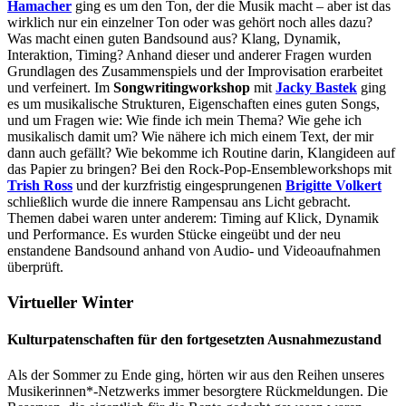
Hamacher
ging es um den Ton, der die Musik macht – aber ist das
wirklich nur ein einzelner Ton oder was gehört noch alles dazu?
Was macht einen guten Bandsound aus? Klang, Dynamik,
Interaktion, Timing? Anhand dieser und anderer Fragen wurden
Grundlagen des Zusammenspiels und der Improvisation erarbeitet
und verfeinert. Im
Songwritingworkshop
mit
Jacky Bastek
ging
es um musikalische Strukturen, Eigenschaften eines guten Songs,
und um Fragen wie: Wie finde ich mein Thema? Wie gehe ich
musikalisch damit um? Wie nähere ich mich einem Text, der mir
dann auch gefällt? Wie bekomme ich Routine darin, Klangideen auf
das Papier zu bringen? Bei den Rock-Pop-Ensembleworkshops mit
Trish Ross
und der kurzfristig eingesprungenen
Brigitte Volkert
schließlich wurde die innere Rampensau ans Licht gebracht.
Themen dabei waren unter anderem: Timing auf Klick, Dynamik
und Performance. Es wurden Stücke eingeübt und der neu
enstandene Bandsound anhand von Audio- und Videoaufnahmen
überprüft.
Virtueller Winter
Kulturpatenschaften für den fortgesetzten Ausnahmezustand
Als der Sommer zu Ende ging, hörten wir aus den Reihen unseres
Musikerinnen*-Netzwerks immer besorgtere Rückmeldungen. Die