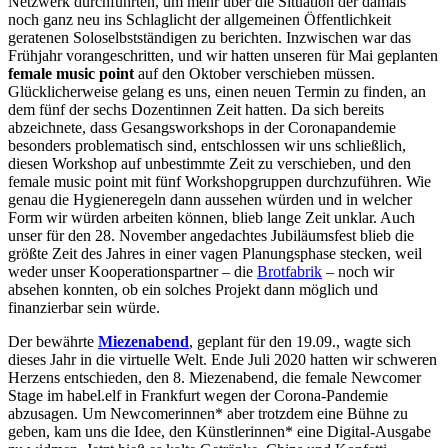
Netzwerk durchführten, um mehr über die Situation der damals
noch ganz neu ins Schlaglicht der allgemeinen Öffentlichkeit
geratenen Soloselbstständigen zu berichten. Inzwischen war das
Frühjahr vorangeschritten, und wir hatten unseren für Mai geplanten
female music point
auf den Oktober verschieben müssen.
Glücklicherweise gelang es uns, einen neuen Termin zu finden, an
dem fünf der sechs Dozentinnen Zeit hatten. Da sich bereits
abzeichnete, dass Gesangsworkshops in der Coronapandemie
besonders problematisch sind, entschlossen wir uns schließlich,
diesen Workshop auf unbestimmte Zeit zu verschieben, und den
female music point mit fünf Workshopgruppen durchzuführen. Wie
genau die Hygieneregeln dann aussehen würden und in welcher
Form wir würden arbeiten können, blieb lange Zeit unklar. Auch
unser für den 28. November angedachtes Jubiläumsfest blieb die
größte Zeit des Jahres in einer vagen Planungsphase stecken, weil
weder unser Kooperationspartner – die
Brotfabrik
– noch wir
absehen konnten, ob ein solches Projekt dann möglich und
finanzierbar sein würde.
Der bewährte
Miezenabend
, geplant für den 19.09., wagte sich
dieses Jahr in die virtuelle Welt. Ende Juli 2020 hatten wir schweren
Herzens entschieden, den 8. Miezenabend, die female Newcomer
Stage im habel.elf in Frankfurt wegen der Corona-Pandemie
abzusagen. Um Newcomerinnen* aber trotzdem eine Bühne zu
geben, kam uns die Idee, den Künstlerinnen* eine Digital-Ausgabe