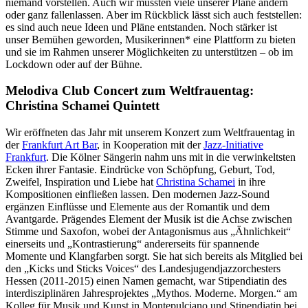
niemand vorstellen. Auch wir mussten viele unserer Pläne ändern
oder ganz fallenlassen. Aber im Rückblick lässt sich auch feststellen:
es sind auch neue Ideen und Pläne entstanden. Noch stärker ist
unser Bemühen geworden, Musikerinnen* eine Plattform zu bieten
und sie im Rahmen unserer Möglichkeiten zu unterstützen – ob im
Lockdown oder auf der Bühne.
Melodiva Club Concert zum Weltfrauentag:
Christina Schamei Quintett
Wir eröffneten das Jahr mit unserem Konzert zum Weltfrauentag in
der
Frankfurt Art Bar
, in Kooperation mit der
Jazz-Initiative
Frankfurt
. Die Kölner Sängerin nahm uns mit in die verwinkeltsten
Ecken ihrer Fantasie. Eindrücke von Schöpfung, Geburt, Tod,
Zweifel, Inspiration und Liebe hat
Christina Schamei
in ihre
Kompositionen einfließen lassen. Den modernen Jazz-Sound
ergänzen Einflüsse und Elemente aus der Romantik und dem
Avantgarde. Prägendes Element der Musik ist die Achse zwischen
Stimme und Saxofon, wobei der Antagonismus aus „Ähnlichkeit“
einerseits und „Kontrastierung“ andererseits für spannende
Momente und Klangfarben sorgt. Sie hat sich bereits als Mitglied bei
den „Kicks und Sticks Voices“ des Landesjugendjazzorchesters
Hessen (2011-2015) einen Namen gemacht, war Stipendiatin des
interdisziplinären Jahresprojektes „Mythos. Moderne. Morgen.“ am
Kolleg für Musik und Kunst in Montepulciano und Stipendiatin bei