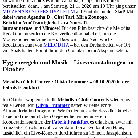
zu widmen. Jetzt hieß es kalte Getränke, Chips und Konfetti
bereitstellen, denn… am Samstag, 21.11.2020 um 19 Uhr ging unser
MIEZENABEND FESTIVALFILM
auf Youtube an den Start! Mit
dabei waren
Agentha D., Cissi Tari, Mira Zounogo,
KeinKindVonTraurigkeit, Lara Youssafi,
lauraannerose
und
Mimose
! Für den Film besuchte die Melodita-
Redaktion außerdem die Konzertlocation habel.elf, um die
Moderationen aufzunehmen. Dass wir – das Nachwuchs-
Redaktionsteam von
MELODITA
– bei den Dreharbeiten vor Ort
viel Spaß hatten, könnt ihr in den Outtakes beim Abspann sehen.
Hygieneregeln und Musik – Liveveranstaltungen im
Oktober
Melodiva Club Concert: Olivia Trummer – 08.10.2020 in der
Fabrik Frankfurt
Im Oktober wagten sich die
Melodiva Club Concerts
wieder ins
reale Leben: Mit
Olivia Trummer
hatten wir eine echte
Allrounderin im Programm. Wir freuten uns sehr, dass die aktuelle
Lage und die räumlichen Gegebenheiten bei unserem
Kooperationspartner, der
Fabrik Frankfurt
es erlaubten, zwar mit
reduzierter Zuschauerzahl, aber dafür bei ausverkauftem Haus,
tatsächlich ein Live-Konzert durchführen zu können. Jazzpianistin,