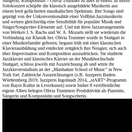
Sängerin, Komponistin – Olivia Trummer ist alles in einem. In ihrem
Solokonzert schöpfte die klassisch ausgebildete Musikerin aus
einem breit gefächerten musikalischen Spektrum. Ihre Songs sind
geprägt von der Unkonventionalität einer Vollblut-Jazzmusikerin
und weisen gleichzeitig eine Sensibilität für populäre Musik und
Singer/Songwriter-Elemente auf. Und mit ihren Jazzarrangements
von Werken J. S. Bachs und W. A. Mozarts stellt sie wiederum die
Verbindung zur Klassik her. Olivia Trummer wurde in Stuttgart in
einer Musikerfamilie geboren, begann früh mit einer klassischen
Klavierausbildung und entdeckte zeitgleich ihre Neugier, sich auch
über Improvisation und Komposition auszudrücken. Sie studierte
Jazzklavier und klassisches Klavier an der Musikhochschule
Stuttgart, schloss jeweils mit Auszeichnung ab und setzte ihr
Jazzklavierstudium an der „Manhattan School of Music“ in New
York fort. Zahlreiche Auszeichnungen (z.B. Jazzpreis Baden-
Württemberg 2019, Jazzpreis Ingolstadt 2014, „stART“-Programm
von Bayer Kultur in Leverkusen) sowie bisher 8 veröffentlichte
eigene Alben belegen Olivia Trummers Produktivität als Pianistin,
Sängerin und Komponistin und Songwriterin.