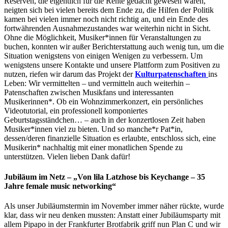
Reserven, die eigentlich für die Rente gedacht gewesen waren,
neigten sich bei vielen bereits dem Ende zu, die Hilfen der Politik
kamen bei vielen immer noch nicht richtig an, und ein Ende des
fortwährenden Ausnahmezustandes war weiterhin nicht in Sicht.
Ohne die Möglichkeit, Musiker*innen für Veranstaltungen zu
buchen, konnten wir außer Berichterstattung auch wenig tun, um die
Situation wenigstens von einigen Wenigen zu verbessern. Um
wenigstens unsere Kontakte und unsere Plattform zum Positiven zu
nutzen, riefen wir darum das Projekt der
Kulturpatenschaften
ins
Leben: Wir vermittelten – und vermitteln auch weiterhin –
Patenschaften zwischen Musikfans und interessanten
Musikerinnen*. Ob ein Wohnzimmerkonzert, ein persönliches
Videotutorial, ein professionell komponiertes
Geburtstagsständchen… – auch in der konzertlosen Zeit haben
Musiker*innen viel zu bieten. Und so manche*r Pat*in,
dessen/deren finanzielle Situation es erlaubte, entschloss sich, eine
Musikerin* nachhaltig mit einer monatlichen Spende zu
unterstützen. Vielen lieben Dank dafür!
Jubiläum im Netz – „Von lila Latzhose bis Keychange – 35
Jahre female music networking“
Als unser Jubiläumstermin im November immer näher rückte, wurde
klar, dass wir neu denken mussten: Anstatt einer Jubiläumsparty mit
allem Pipapo in der Frankfurter Brotfabrik griff nun Plan C und wir