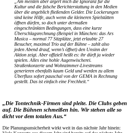
„
Am meisten aber ärgert mich die Ignoranz für die
Kultur und die falsche Berichterstattung in den Medien
über die angeblich fließenden Gelder. Die Lockerungen
sind keine Hilfe, auch wenn die kleineren Spielstätten
öffnen dürfen, so doch unter dermaßen
eingeschränkten Bedingungen, dass eine kurze
Überschlagsrechnung (Beispiel in München: das Ars
Musica – normal 77 Sitzplätze, jetzt erlaubte 27
Besucher, maximal Trio auf der Bühne – zahlt also
jeden Abend drauf, wenn’s öffnet) den Unsinn der
Aktion zeigt. Aber offiziell heißt es: ihr dürft ja wieder
spielen. Alles eine hohle Augenwischerei.
Straßenkonzerte und Wohnzimmer-Livestreams
generieren ebenfalls kaum Geld und werden zu allem
Überfluss sofort pauschal von der GEMA in Rechnung
gestellt. Das ist einfach eine Frechheit.“
„Die Tontechnik-Firmen sind pleite. Die Clubs geben
auf. Die Bühnen schmeißen hin. Wir stehen alle so
dicht vor dem totalen Aus.“
Die Planungsunsicherheit wirkt weit in das nächste Jahr hinein: