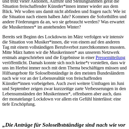
und trotz vieler Aktionen, Aufrufe und Stellungnahmen gerät die
Situation freischaffender Künstler*innen immer wieder aus dem
Blick. Wir wollen uns damit nicht abfinden und fragen nach: Wie ist
die Situation nach einem halben Jahr? Kommen die Soforthilfen und
andere Förderungen da an, wo sie gebraucht werden? Was erwartet
die Musikerinnen* im anstehenden Winter?
Bereits seit Beginn des Lockdowns im März verfolgen wir intensiv
die Situation von Musiker*innen, die von einem auf den anderen
Tag mit einem vollständigen Berufsverbot zurechtkommen mussten.
Mitte März hatten wir die Musikerinnen* aus unserem Netzwerk
erstmals angeschrieben und die Ergebnisse in einer
Pressemitteilung
veröffentlicht. Damals konnte sich noch keine*r vorstellen, dass wir
uns im Herbst immer noch mit dem Thema beschäftigen müssen und
Hilfsangebote für Soloselbstständige in den meisten Bundesländern
nach wie vor an der Lebensrealität von freischaffenden
Künstler*innen vorbeigehen. Auch zwei weitere Umfragen im Juni
und September zeigen zwar kurzzeitige zarte Verbesserungen in den
Lebensumständen der Musikerinnen*, offenbaren aber auch, dass
der monatelange Lockdown vor allem ein Gefühl hinterlässt: eine
tiefe Erschöpfung.
„Die Anträge für Soloselbstständige sind nach wie vor