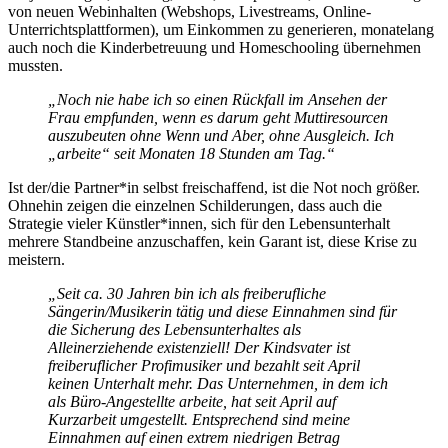
von neuen Webinhalten (Webshops, Livestreams, Online-
Unterrichtsplattformen), um Einkommen zu generieren, monatelang
auch noch die Kinderbetreuung und Homeschooling übernehmen
mussten.
„
Noch nie habe ich so einen Rückfall im Ansehen der
Frau empfunden, wenn es darum geht Muttiresourcen
auszubeuten ohne Wenn und Aber, ohne Ausgleich. Ich
„arbeite“ seit Monaten 18 Stunden am Tag.“
Ist der/die Partner*in selbst freischaffend, ist die Not noch größer.
Ohnehin zeigen die einzelnen Schilderungen, dass auch die
Strategie vieler Künstler*innen, sich für den Lebensunterhalt
mehrere Standbeine anzuschaffen, kein Garant ist, diese Krise zu
meistern.
„
Seit ca. 30 Jahren bin ich als freiberufliche
Sängerin/Musikerin tätig und diese Einnahmen sind für
die Sicherung des Lebensunterhaltes als
Alleinerziehende existenziell! Der Kindsvater ist
freiberuflicher Profimusiker und bezahlt seit April
keinen Unterhalt mehr. Das Unternehmen, in dem ich
als Büro-Angestellte arbeite, hat seit April auf
Kurzarbeit umgestellt. Entsprechend sind meine
Einnahmen auf einen extrem niedrigen Betrag