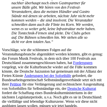
nachher überhaupt noch einen Gastropartner für
unsere Bälle gibt. Wir hören von den Festival-
Veranstaltern, dass die meisten Händler und Gastro
Stände mit denen sie arbeiten, nächste Jahr nicht mehr
kommen werden – die sind insolvent. Die Veranstalter
schmeißen dann auch die Flinte ins Korn. Wir werden,
wenn es so weiter geht, keine Infrastruktur mehr haben.
Die Tontechnik-Firmen sind pleite. Die Clubs geben
auf. Die Bühnen schmeißen hin. Wir stehen alle so
dicht vor dem totalen Aus
.“
Vorschläge, wie die schlimmen Folgen auf die
Veranstaltungsbranche abgemildert werden könnten, gibt es genug:
das Forum Musik Festivals, in dem sich über 100 Festivals aus
Deutschland zusammengeschlossen haben, hat
Forderungen
vorgelegt, wie die Kulturbranche wieder auf die Füße kommen
könnte, die Deutsche Jazzunion hat gemeinsam mit der Allianz der
Freien Künste
Änderungen bei der Soforthilfe
gefordert, die
Bundesarbeitsgemeinschaft Selbstständigenverbände setzt sich mit
ihrer
Petition
für eine Verlängerung und rechtssichere Ausgestaltung
von Soforthilfen für Selbstständige ein, der
Deutsche Kulturrat
fordert die Schaffung eines Bundeskulturministeriums in der
nächsten Legislaturperiode, u.v.a. Noch gibt es sie in Deutschland:
die vielfältige und lebendige Kulturszene. Wenn wir diese nicht
ausbluten lassen wollen, müssen wir jetzt handeln.