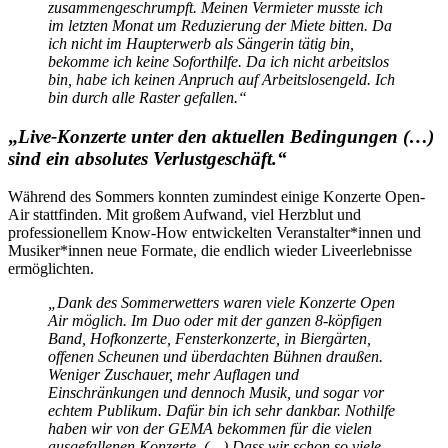
zusammengeschrumpft. Meinen Vermieter musste ich
im letzten Monat um Reduzierung der Miete bitten. Da
ich nicht im Haupterwerb als Sängerin tätig bin,
bekomme ich keine Soforthilfe. Da ich nicht arbeitslos
bin, habe ich keinen Anpruch auf Arbeitslosengeld. Ich
bin durch alle Raster gefallen.“
„
Live-Konzerte unter den aktuellen Bedingungen (…)
sind ein absolutes Verlustgeschäft.“
Während des Sommers konnten zumindest einige Konzerte Open-
Air stattfinden. Mit großem Aufwand, viel Herzblut und
professionellem Know-How entwickelten Veranstalter*innen und
Musiker*innen neue Formate, die endlich wieder Liveerlebnisse
ermöglichten.
„
Dank des Sommerwetters waren viele Konzerte Open
Air möglich. Im Duo oder mit der ganzen 8-köpfigen
Band, Hofkonzerte, Fensterkonzerte, in Biergärten,
offenen Scheunen und überdachten Bühnen draußen.
Weniger Zuschauer, mehr Auflagen und
Einschränkungen und dennoch Musik, und sogar vor
echtem Publikum. Dafür bin ich sehr dankbar. Nothilfe
haben wir von der GEMA bekommen für die vielen
ausgefallenen Konzerte. (…) Dass wir schon so viele