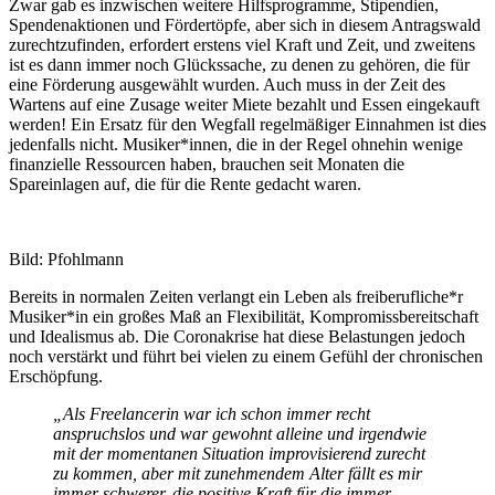
Zwar gab es inzwischen weitere Hilfsprogramme, Stipendien,
Spendenaktionen und Fördertöpfe, aber sich in diesem Antragswald
zurechtzufinden, erfordert erstens viel Kraft und Zeit, und zweitens
ist es dann immer noch Glückssache, zu denen zu gehören, die für
eine Förderung ausgewählt wurden. Auch muss in der Zeit des
Wartens auf eine Zusage weiter Miete bezahlt und Essen eingekauft
werden! Ein Ersatz für den Wegfall regelmäßiger Einnahmen ist dies
jedenfalls nicht. Musiker*innen, die in der Regel ohnehin wenige
finanzielle Ressourcen haben, brauchen seit Monaten die
Spareinlagen auf, die für die Rente gedacht waren.
Bild: Pfohlmann
Bereits in normalen Zeiten verlangt ein Leben als freiberufliche*r
Musiker*in ein großes Maß an Flexibilität, Kompromissbereitschaft
und Idealismus ab. Die Coronakrise hat diese Belastungen jedoch
noch verstärkt und führt bei vielen zu einem Gefühl der chronischen
Erschöpfung.
„
Als Freelancerin war ich schon immer recht
anspruchslos und war gewohnt alleine und irgendwie
mit der momentanen Situation improvisierend zurecht
zu kommen, aber mit zunehmendem Alter fällt es mir
immer schwerer, die positive Kraft für die immer