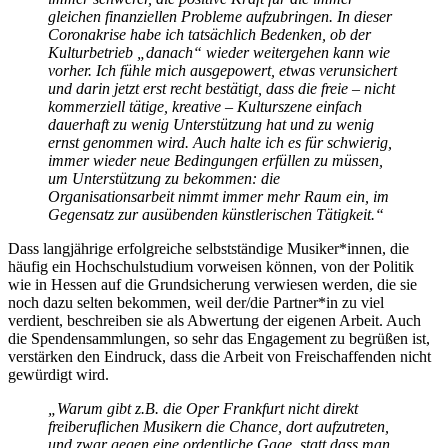
gleichen finanziellen Probleme aufzubringen. In dieser
Coronakrise habe ich tatsächlich Bedenken, ob der
Kulturbetrieb „danach“ wieder weitergehen kann wie
vorher. Ich fühle mich ausgepowert, etwas verunsichert
und darin jetzt erst recht bestätigt, dass die freie – nicht
kommerziell tätige, kreative – Kulturszene einfach
dauerhaft zu wenig Unterstützung hat und zu wenig
ernst genommen wird. Auch halte ich es für schwierig,
immer wieder neue Bedingungen erfüllen zu müssen,
um Unterstützung zu bekommen: die
Organisationsarbeit nimmt immer mehr Raum ein, im
Gegensatz zur ausübenden künstlerischen Tätigkeit
.“
Dass langjährige erfolgreiche selbstständige Musiker*innen, die
häufig ein Hochschulstudium vorweisen können, von der Politik
wie in Hessen auf die Grundsicherung verwiesen werden, die sie
noch dazu selten bekommen, weil der/die Partner*in zu viel
verdient, beschreiben sie als Abwertung der eigenen Arbeit. Auch
die Spendensammlungen, so sehr das Engagement zu begrüßen ist,
verstärken den Eindruck, dass die Arbeit von Freischaffenden nicht
gewürdigt wird.
„
Warum gibt z.B. die Oper Frankfurt nicht direkt
freiberuflichen Musikern die Chance, dort aufzutreten,
und zwar gegen eine ordentliche Gage, statt dass man