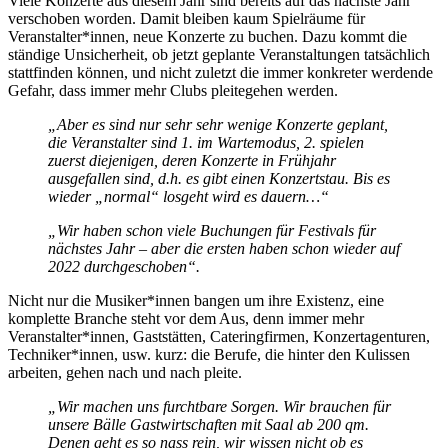
Viele Konzerte aus diesem Jahr sind bereits auf das nächste Jahr
verschoben worden. Damit bleiben kaum Spielräume für
Veranstalter*innen, neue Konzerte zu buchen. Dazu kommt die
ständige Unsicherheit, ob jetzt geplante Veranstaltungen tatsächlich
stattfinden können, und nicht zuletzt die immer konkreter werdende
Gefahr, dass immer mehr Clubs pleitegehen werden.
„Aber es sind nur sehr sehr wenige Konzerte geplant,
die Veranstalter sind 1. im Wartemodus, 2. spielen
zuerst diejenigen, deren Konzerte in Frühjahr
ausgefallen sind, d.h. es gibt einen Konzertstau. Bis es
wieder „normal“ losgeht wird es dauern…“
„Wir haben schon viele Buchungen für Festivals für
nächstes Jahr – aber die ersten haben schon wieder auf
2022 durchgeschoben“.
Nicht nur die Musiker*innen bangen um ihre Existenz, eine
komplette Branche steht vor dem Aus, denn immer mehr
Veranstalter*innen, Gaststätten, Cateringfirmen, Konzertagenturen,
Techniker*innen, usw. kurz: die Berufe, die hinter den Kulissen
arbeiten, gehen nach und nach pleite.
„
Wir machen uns furchtbare Sorgen. Wir brauchen für
unsere Bälle Gastwirtschaften mit Saal ab 200 qm.
Denen geht es so nass rein, wir wissen nicht ob es