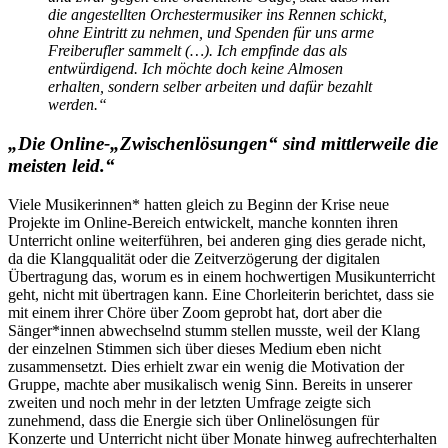
die angestellten Orchestermusiker ins Rennen schickt,
ohne Eintritt zu nehmen, und Spenden für uns arme
Freiberufler sammelt (…). Ich empfinde das als
entwürdigend. Ich möchte doch keine Almosen
erhalten, sondern selber arbeiten und dafür bezahlt
werden.“
„Die Online-„Zwischenlösungen“ sind mittlerweile die
meisten leid.“
Viele Musikerinnen* hatten gleich zu Beginn der Krise neue
Projekte im Online-Bereich entwickelt, manche konnten ihren
Unterricht online weiterführen, bei anderen ging dies gerade nicht,
da die Klangqualität oder die Zeitverzögerung der digitalen
Übertragung das, worum es in einem hochwertigen Musikunterricht
geht, nicht mit übertragen kann. Eine Chorleiterin berichtet, dass sie
mit einem ihrer Chöre über Zoom geprobt hat, dort aber die
Sänger*innen abwechselnd stumm stellen musste, weil der Klang
der einzelnen Stimmen sich über dieses Medium eben nicht
zusammensetzt. Dies erhielt zwar ein wenig die Motivation der
Gruppe, machte aber musikalisch wenig Sinn. Bereits in unserer
zweiten und noch mehr in der letzten Umfrage zeigte sich
zunehmend, dass die Energie sich über Onlinelösungen für
Konzerte und Unterricht nicht über Monate hinweg aufrechterhalten