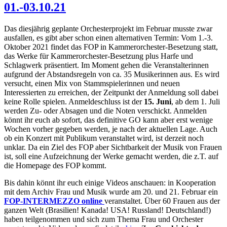
01.-03.10.21
Das diesjährig geplante Orchesterprojekt im Februar musste zwar
ausfallen, es gibt aber schon einen alternativen Termin: Vom 1.-3.
Oktober 2021 findet das FOP in Kammerorchester-Besetzung statt,
das Werke für Kammerorchester-Besetzung plus Harfe und
Schlagwerk präsentiert. Im Moment gehen die Veranstalterinnen
aufgrund der Abstandsregeln von ca. 35 Musikerinnen aus. Es wird
versucht, einen Mix von Stammspielerinnen und neuen
Interessierten zu erreichen, der Zeitpunkt der Anmeldung soll dabei
keine Rolle spielen. Anmeldeschluss ist der
15. Juni
, ab dem 1. Juli
werden Zu- oder Absagen und die Noten verschickt. Anmelden
könnt ihr euch ab sofort, das definitive GO kann aber erst wenige
Wochen vorher gegeben werden, je nach der aktuellen Lage. Auch
ob ein Konzert mit Publikum veranstaltet wird, ist derzeit noch
unklar. Da ein Ziel des FOP aber Sichtbarkeit der Musik von Frauen
ist, soll eine Aufzeichnung der Werke gemacht werden, die z.T. auf
die Homepage des FOP kommt.
Bis dahin könnt ihr euch einige Videos anschauen: in Kooperation
mit dem Archiv Frau und Musik wurde am 20. und 21. Februar ein
FOP-INTERMEZZO
online
veranstaltet. Über 60 Frauen aus der
ganzen Welt (Brasilien! Kanada! USA! Russland! Deutschland!)
haben teilgenommen und sich zum Thema Frau und Orchester