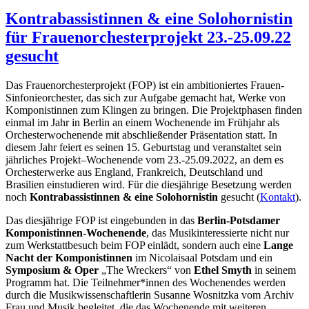
Kontrabassistinnen & eine Solohornistin
für Frauenorchesterprojekt 23.-25.09.22
gesucht
Das
Frauenorchesterprojekt
(FOP)
ist ein ambitioniertes Frauen-
Sinfonieorchester, das sich zur Aufgabe gemacht hat, Werke von
Komponistinnen zum Klingen zu bringen. Die Projektphasen finden
einmal im Jahr in Berlin an einem Wochenende im Frühjahr als
Orchesterwochenende mit abschließender Präsentation statt. In
diesem Jahr feiert es
sein
en 15. Geburtstag und veranstaltet sein
jährliches
Projekt
–
Wochenende vom 23.-25.09.2022, an dem es
Orchesterwerke
aus England, Frankreich, Deutschland und
Brasilien
einstudieren wird
.
Für die diesjährige Besetzung werden
noch
Kontrabassistinnen & eine Solohornistin
gesucht (
Kontakt
).
Das diesjährige FOP ist eingebunden in das
Berlin-Potsdamer
Komponistinnen-Wochenende
, das Musikinteressierte nicht nur
zum Werkstattbesuch beim FOP einlädt, sondern auch eine
L
ange
Nacht der Komponistinnen
im
Nicolaisaal Potsdam
und ein
Symposium & Oper
„The Wreckers“
von
Ethel Smyth
in seinem
Programm hat.
Die Teilnehmer
*
innen des Wochenendes werden
durch die
Musikwissenschaftlerin
Susanne Wosnitzka vom
Archiv
Frau und Musik
b
e
gleitet
, die das Wochenende mit weiteren