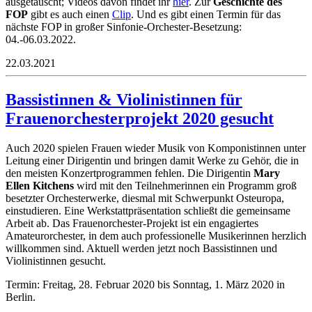
ausgetauscht; Videos davon findet ihr
hier
. Zur
Geschichte des
FOP
gibt es auch einen
Clip
. Und es gibt einen Termin für das
nächste FOP in großer Sinfonie-Orchester-Besetzung:
04.-06.03.2022.
22.03.2021
Bassistinnen & Violinistinnen für
Frauenorchesterprojekt 2020 gesucht
Auch 2020 spielen Frauen wieder Musik von Komponistinnen unter
Leitung einer Dirigentin und bringen damit Werke zu Gehör, die in
den meisten Konzertprogrammen fehlen. Die Dirigentin
Mary
Ellen Kitchens
wird mit den Teilnehmerinnen ein Programm groß
besetzter Orchesterwerke, diesmal mit Schwerpunkt Osteuropa,
einstudieren. Eine Werkstattpräsentation schließt die gemeinsame
Arbeit ab. Das Frauenorchester-Projekt ist ein engagiertes
Amateurorchester, in dem auch professionelle Musikerinnen herzlich
willkommen sind. Aktuell werden jetzt noch Bassistinnen und
Violinistinnen gesucht.
Termin: Freitag, 28. Februar 2020 bis Sonntag, 1. März 2020 in
Berlin.