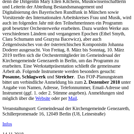
denn die Dirigentin Mary Ellen Kitchens, Musikwissenschaftlerin
und Leiterin der Abteilung Bestandsmanagement und
Digitalisierung des Bayerischen Rundfunk in München sowie
Vorsitzende des Internationalen Arbeitskreises Frau und Musik, wird
auch im folgenden Jahr mit den Teilnehmerinnen ein Programm
groß besetzter Orchesterwerke erarbeiten. Dazu wurden Werke aus
verschiedenen Ländern und vergangenen Epochen (Ethel Smyth,
Clara Schumann und Grazyna Bacewicz), aber auch
Zeitgenössisches von der österreichischen Komponistin Johanna
Doderer ausgesucht. Von Freitag, 8. März bis Sonntag, 10. März
2019 treffen sich die Orchestermitglieder im Gemeindesaal der
Kirchengemeinde Genezareth in Berlin, um das Programm zu
erarbeiten. Eine Werkstattpräsentation schließt die gemeinsame
Arbeit ab. Folgende Instrumente werden besonders gesucht:
Posaune, Schlagwerk
und
Streicher
. Das FOP-Planungsteam
bittet um verbindliche Anmeldung bis zum
2. Dezember 2018
unter
Angabe von Namen, Adresse, Telefonnummer, Email-Adresse und
Instrument (ggf. 1. oder 2. Stimme angeben). Anmeldungen sind
möglich über die
Website
oder per
Mail
.
Veranstaltungsort: Gemeindesaal der Kirchengemeinde Genezareth,
Schillerpromenade 16, 12049 Berlin (U8, Leinestraße)
Infos