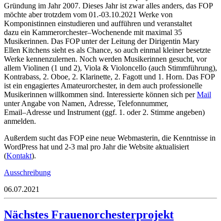
Grün
dung im Jahr
2007
.
Dieses Jahr ist zwar alles anders, d
as FOP
möchte aber trotzdem vom 01.-03.10.2021 Werke von
Kompo
nistinnen einstudieren und aufführen und veranstaltet
dazu
ein Kammerorchester
–
Wochen
ende mit maxim
al 35
Musikerinnen. Das FOP unter der Leitung der Dirigentin Mary
Ellen Kitchens sieht
es als Chance, so auch einmal kleiner besetzte
Werke kennenzulernen. Noch werden Musikerinnen gesucht, vor
allem Violinen (1 und 2), Viola & Violoncello
(auch Stimmführung),
Kontrabass, 2. Oboe, 2. Klarinette, 2. Fagott und 1. Horn. Das FOP
ist ein engagiertes Amateurorchester, in dem auch professionelle
Musikerinnen willkommen sind. Interessierte können sich per
Mail
unter Angabe von
Namen,
Adresse, Telefonnummer,
Email
–
Adresse
und
I
nstrument
(ggf.
1.
oder
2. Stimme
angeben)
anmelden.
Außerdem sucht das FOP eine neue Webmasterin, die Kenntnisse in
WordPress hat und 2-3 mal pro Jahr die Website aktualisiert
(
Kontakt
).
Ausschreibung
06.07.2021
Nächstes Frauenorchesterprojekt