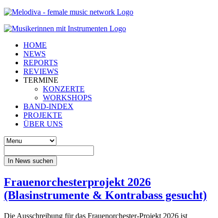
HOME
NEWS
REPORTS
REVIEWS
TERMINE
KONZERTE
WORKSHOPS
BAND-INDEX
PROJEKTE
ÜBER UNS
In News suchen
Frauenorchesterprojekt 2026
(Blasinstrumente & Kontrabass gesucht)
Die Ausschreibung für das Frauenorchester-Projekt 2026 ist