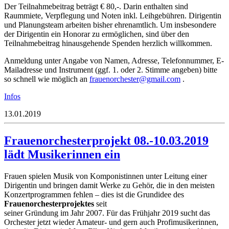
Der Teilnahmebeitrag beträgt € 80,-. Darin enthalten sind
Raummiete, Verpflegung und Noten inkl. Leihgebühren. Dirigentin
und Planungsteam arbeiten bisher ehrenamtlich. Um insbesondere
der Dirigentin ein Honorar zu ermöglichen, sind über den
Teilnahmebeitrag hinausgehende Spenden herzlich willkommen.
Anmeldung unter Angabe von Namen, Adresse, Telefonnummer, E-
Mailadresse und Instrument (ggf. 1. oder 2. Stimme angeben) bitte
so schnell wie möglich an
euarf
hcron
retse
iamg@
moc.l
.
Infos
13.01.2019
Frauenorchesterprojekt 08.-10.03.2019
lädt Musikerinnen ein
Frauen spielen Musik von Komponistinnen unter Leitung einer
Dirigentin und bringen damit Werke zu Gehör, die in den meisten
Konzertprogrammen fehlen – dies ist die Grundidee des
Frauenorchesterprojektes
seit
seiner Gründung im Jahr 2007. Für das Frühjahr 2019 sucht das
Orchester jetzt wieder Amateur- und gern auch Profimusikerinnen,