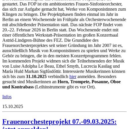
gestartet. Das FOP ist ein ambitioniertes Frauen-Sinfonieorchester,
das sich zur Aufgabe gemacht hat, Werke von Komponistinnen zum
Klingen zu bringen. Die Projektphasen finden einmal im Jahr in
Berlin an einem Wochenende im Frühjahr als Orchesterwochenende
mit abschließender Präsentation statt. Das nächste FOP findet vom
20.-22. Februar 2026 in Berlin statt. Das Wochenende endet mit
einer öffentlichen Werkstatt-Präsentation im großen Konzertsaal
Astrid-Lindgren-Bühne des FEZ. Die Grundidee des
Frauenorchesterprojektes seit seiner Gründung im Jahr 2007 ist es,
ausschließlich Musik von Komponistinnen zu spielen und Werke zu
Gehör zu bringen, die in den meisten Konzertprogrammen fehlen.
Im kommenden Projekt widmen sich die Teilnehmenden der Musik
von Luise Adolpha Le Beau, Ethel Smyth, Lucrecia Kasilag und
María Huld Markan Sigfúsdóttir. Interessierte Musikerinnen können
sich bis zum
31.10.2025
verbindlich
hier
anmelden. Besonders
gesucht sind Musikerinnen an
Horn, Trompete, Posaune, Oboe
und Kontrabass
(Leihinstrumente gibt es vor Ort).
Infos
15.10.2025
Frauenorchesteprojekt 07.-09.03.2025: