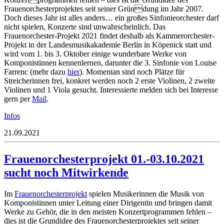
Frauenorchesterprojektes seit seiner Gründung im Jahr 2007.
Doch dieses Jahr ist alles anders… ein großes Sinfonieorchester darf
nicht spielen, Konzerte sind unwahrscheinlich. Das
Frauenorchester-Projekt 2021 findet deshalb als Kammerorchester-
Projekt in der Landesmusikakademie Berlin in Köpenick statt und
wird vom 1. bis 3. Oktober einige wunderbare Werke von
Komponistinnen kennenlernen, darunter die 3. Sinfonie von Louise
Farrenc (mehr dazu
hier
). Momentan sind noch Plätze für
Streicherinnen frei, konkret werden noch 2 erste Violinen, 2 zweite
Violinen und 1 Viola gesucht. Interessierte melden sich bei Interesse
gern per
Mail
.
Infos
21.09.2021
Frauenorchesterprojekt 01.-03.10.2021
sucht noch Mitwirkende
Im
Frauenorchesterprojekt
spielen Musikerinnen die Musik von
Komponistinnen un
ter Leitung einer Dirigentin und bringen damit
Werke zu Gehör, die in den meisten Konzert
programmen fehlen
–
dies ist die Grundidee
des Frauenorchesterprojek
tes
seit seiner