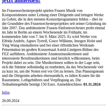
jetzt anmelden!
Im Frauenorchesterprojekt spielen Frauen Musik von
Komponistinnen unter Leitung einer Dirigentin und bringen Werke
zu Gehör, die in den meisten Konzertprogrammen fehlen – dies ist
die Grundidee des Frauenorchesterprojektes seit seiner Gründung im
Jahr 2007. Das ambitionierte Frauen-Sinfonieorchester probt einmal
im Jahr in Berlin an einem Wochenende im Frühjahr, im
kommenden Jahr von 7. bis 9. März 2025. Es wird Werke von
Elfrida Andrée, Agnes Tyrrell, Grace Williams, Imogen Holst und
Ying Wang einstudieren und bei einer öffentlichen Werkstatt-
Präsentation im großen Konzertsaal Astrid-Lindgren-Bühne des
FEZ aufführen. Ambitionierte Amateurmusikerinnen und
interessierte Berufmusikerinnen sind herzlich willkommen, beim
Projekt dabei zu sein. Die Musikerinnen sollten in der Lage sein,
sich die Stimme selbständig zu erarbeiten, da das Wochenende viel
zu kurz ist, um die Noten erst vor Ort zu lernen. Das Planungsteam
und die Dirigentin arbeiten ehrenamtlich, es fallen Kosten für die
Raummiete, Leihgebühren und Verpflegung an. Die
Teilnahmegebühr beträgt 150 Euro. Anmeldeschluss:
01.11.2024
Infos
26.09.2024