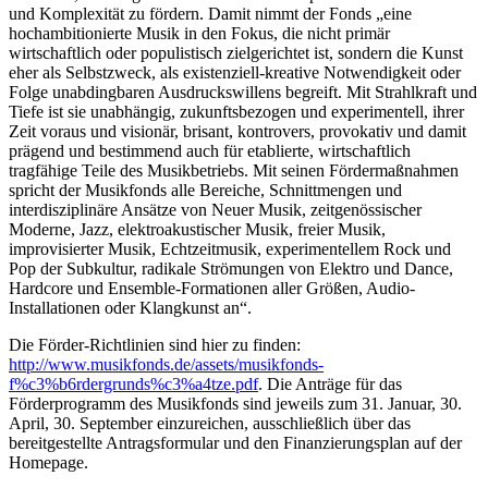
und Komplexität zu fördern. Damit nimmt der Fonds „eine
hochambitionierte Musik in den Fokus, die nicht primär
wirtschaftlich oder populistisch zielgerichtet ist, sondern die Kunst
eher als Selbstzweck, als existenziell-kreative Notwendigkeit oder
Folge unabdingbaren Ausdruckswillens begreift. Mit Strahlkraft und
Tiefe ist sie unabhängig, zukunftsbezogen und experimentell, ihrer
Zeit voraus und visionär, brisant, kontrovers, provokativ und damit
prägend und bestimmend auch für etablierte, wirtschaftlich
tragfähige Teile des Musikbetriebs. Mit seinen Fördermaßnahmen
spricht der Musikfonds alle Bereiche, Schnittmengen und
interdisziplinäre Ansätze von Neuer Musik, zeitgenössischer
Moderne, Jazz, elektroakustischer Musik, freier Musik,
improvisierter Musik, Echtzeitmusik, experimentellem Rock und
Pop der Subkultur, radikale Strömungen von Elektro und Dance,
Hardcore und Ensemble-Formationen aller Größen, Audio-
Installationen oder Klangkunst an“.
Die Förder-Richtlinien sind hier zu finden:
http://www.musikfonds.de/assets/musikfonds-
f%c3%b6rdergrunds%c3%a4tze.pdf
. Die Anträge für das
Förderprogramm des Musikfonds sind jeweils zum 31. Januar, 30.
April, 30. September einzureichen, ausschließlich über das
bereitgestellte Antragsformular und den Finanzierungsplan auf der
Homepage.