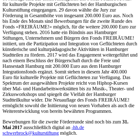
für kulturelle Projekte mit Geflüchteten bei der Hamburgischen
Kulturstiftung eingegangen. 29 davon wählte die Jury zur
Förderung in Gesamthöhe von insgesamt 200.000 Euro aus. Noch
bis Ende des Monats sind Bewerbungen für die zweite Runde des
Fonds »FREIRÄUME!« möglich, für die weitere 200.000 Euro zur
Verfügung stehen. 2016 hatte ein Bündnis aus Hamburger
Stiftungen, Unternehmern und Bürgern den Fonds FREIRÄUME!
initiiert, um die Partizipation und Integration von Geflüchteten durch
künstlerische und kulturpädagogische Aktivitäten in Hamburger
Stadtteilen zu fördern. 2017 wird das Engagement weitergeführt und
nach einem Beschluss der Bürgerschaft durch die Freie und
Hansestadt Hamburg mit 200.000 Euro aus dem Hamburger
Integrationsfonds ergänzt. Somit stehen in diesem Jahr 400.000
Euro für kulturelle Projekte mit Geflüchteten zur Verfügung. Das
Spektrum der ausgewählten Projekte reicht von Hiphop-Kursen
über Mal- und Handarbeitswerkstätten bis zu Musik-, Theater- und
Zirkusworkshops und spiegelt die Vielfalt der Hamburger
Stadtteilkultur wider. Die Neuauflage des Fonds FREIRÄUME!
ermöglicht sowohl die Initiierung von neuen Vorhaben als auch die
Weiterentwicklung von bereits bewährten Programmen.
Bewerbungen für die zweite Förderrunde sind noch bis zum
31.
Mai 2017
ausschließlich digital an
-
ed.hh
cs
brewh
@kcor
utluk
fitsr
gnut
möglich.