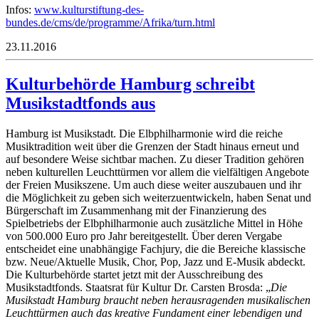
Infos:
www.kulturstiftung-des-
bundes.de/cms/de/programme/Afrika/turn.html
23.11.2016
Kulturbehörde Hamburg schreibt
Musikstadtfonds aus
Hamburg ist Musikstadt. Die Elbphilharmonie wird die reiche
Musiktradition weit über die Grenzen der Stadt hinaus erneut und
auf besondere Weise sichtbar machen. Zu dieser Tradition gehören
neben kulturellen Leuchttürmen vor allem die vielfältigen Angebote
der Freien Musikszene. Um auch diese weiter auszubauen und ihr
die Möglichkeit zu geben sich weiterzuentwickeln, haben Senat und
Bürgerschaft im Zusammenhang mit der Finanzierung des
Spielbetriebs der Elbphilharmonie auch zusätzliche Mittel in Höhe
von 500.000 Euro pro Jahr bereitgestellt. Über deren Vergabe
entscheidet eine unabhängige Fachjury, die die Bereiche klassische
bzw. Neue/Aktuelle Musik, Chor, Pop, Jazz und E-Musik abdeckt.
Die Kulturbehörde startet jetzt mit der Ausschreibung des
Musikstadtfonds. Staatsrat für Kultur Dr. Carsten Brosda: „
Die
Musikstadt Hamburg braucht neben herausragenden musikalischen
Leuchttürmen auch das kreative Fundament einer lebendigen und