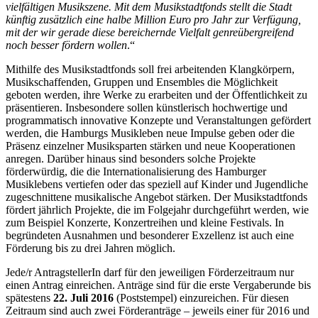
vielfältigen Musikszene. Mit dem Musikstadtfonds stellt die Stadt
künftig zusätzlich eine halbe Million Euro pro Jahr zur Verfügung,
mit der wir gerade diese bereichernde Vielfalt genreübergreifend
noch besser fördern wollen
.“
Mithilfe des Musikstadtfonds soll frei arbeitenden Klangkörpern,
Musikschaffenden, Gruppen und Ensembles die Möglichkeit
geboten werden, ihre Werke zu erarbeiten und der Öffentlichkeit zu
präsentieren. Insbesondere sollen künstlerisch hochwertige und
programmatisch innovative Konzepte und Veranstaltungen gefördert
werden, die Hamburgs Musikleben neue Impulse geben oder die
Präsenz einzelner Musiksparten stärken und neue Kooperationen
anregen. Darüber hinaus sind besonders solche Projekte
förderwürdig, die die Internationalisierung des Hamburger
Musiklebens vertiefen oder das speziell auf Kinder und Jugendliche
zugeschnittene musikalische Angebot stärken. Der Musikstadtfonds
fördert jährlich Projekte, die im Folgejahr durchgeführt werden, wie
zum Beispiel Konzerte, Konzertreihen und kleine Festivals. In
begründeten Ausnahmen und besonderer Exzellenz ist auch eine
Förderung bis zu drei Jahren möglich.
Jede/r AntragstellerIn darf für den jeweiligen Förderzeitraum nur
einen Antrag einreichen. Anträge sind für die erste Vergaberunde bis
spätestens
22. Juli 2016
(Poststempel) einzureichen. Für diesen
Zeitraum sind auch zwei Förderanträge – jeweils einer für 2016 und