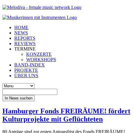
HOME
NEWS
REPORTS
REVIEWS
TERMINE
KONZERTE
WORKSHOPS
BAND-INDEX
PROJEKTE
ÜBER UNS
In News suchen
Hamburger Fonds FREIRÄUME! fördert
Kulturprojekte mit Geflüchteten
80 Anträge sind zur ersten Antragsfrist des Fonds FREIRÄUME!