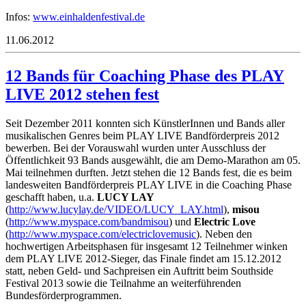
Infos:
www.einhaldenfestival.de
11.06.2012
12 Bands für Coaching Phase des PLAY
LIVE 2012 stehen fest
Seit Dezember 2011 konnten sich KünstlerInnen und Bands aller
musikalischen Genres beim PLAY LIVE Bandförderpreis 2012
bewerben. Bei der Vorauswahl wurden unter Ausschluss der
Öffentlichkeit 93 Bands ausgewählt, die am Demo-Marathon am 05.
Mai teilnehmen durften. Jetzt stehen die 12 Bands fest, die es beim
landesweiten Bandförderpreis PLAY LIVE in die Coaching Phase
geschafft haben, u.a.
LUCY LAY
(
http://www.lucylay.de/VIDEO/LUCY_LAY.html
),
misou
(
http://www.myspace.com/bandmisou
) und
Electric Love
(
http://www.myspace.com/electriclovemusic
). Neben den
hochwertigen Arbeitsphasen für insgesamt 12 Teilnehmer winken
dem PLAY LIVE 2012-Sieger, das Finale findet am 15.12.2012
statt, neben Geld- und Sachpreisen ein Auftritt beim Southside
Festival 2013 sowie die Teilnahme an weiterführenden
Bundesförderprogrammen.