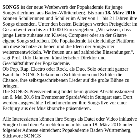
SONGS
ist der neue Wettbewerb der Popakademie für junge
SongwriterInnen aus Baden-Württemberg. Bis zum
18. März 2016
können Schülerinnen und Schüler im Alter von 11 bis 21 Jahren ihre
Songs einsenden. Unter den besten Beiträgen werden Preisgelder im
Gesamtwert von bis zu 10.000 Euro vergeben. „Wir wissen, dass
junge Leute zuhause am Klavier, Computer oder an der Gitarre
eigene Songs schreiben. Die Popakademie ist die richtige Plattform,
um diese Schätze zu heben und die Ideen der Songwriter
weiterzuentwickeln. Wir freuen uns auf zahlreiche Einsendungen“,
sagt Prof. Udo Dahmen, künstlerischer Direktor und
Geschäftsführer der Popakademie.
Ob Pop, Rap, Electro oder Rock, als Duo, Solo oder mit ganzer
Band: bei SONGS bekommen Schülerinnen und Schüler die
Chance, ihre selbstgeschriebenen Lieder auf die große Bühne zu
bringen.
Die SONGS-Preisverleihung findet beim großen Abschlusskonzert
am 6. Mai 2016 im Eventcenter SpardaWelt in Stuttgart statt. Dort
werden ausgewählte TeilnehmerInnen ihre Songs live vor einer
Fachjury aus der Musikbranche präsentieren.
Alle Interessierten können ihre Songs als Datei oder Video inklusive
Songtext und dem Anmeldeformular bis zum 18. März 2016 unter
folgender Adresse einreichen: Popakademie Baden-Württemberg,
Stichwort: SONGS