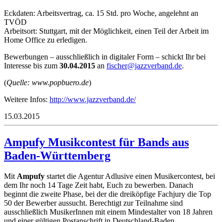
Eckdaten: Arbeitsvertrag, ca. 15 Std. pro Woche, angelehnt an
TVÖD
Arbeitsort: Stuttgart, mit der Möglichkeit, einen Teil der Arbeit im
Home Office zu erledigen.
Bewerbungen – ausschließlich in digitaler Form – schickt Ihr bei
Interesse bis zum
30.04.2015
an
if
rehcs
zzaj@
abrev
ed.dn
.
(
Quelle: www.popbuero.de
)
Weitere Infos:
http://www.jazzverband.de/
15.03.2015
Ampufy Musikcontest für Bands aus
Baden-Württemberg
Mit
Ampufy
startet die Agentur Adlusive einen Musikercontest, bei
dem Ihr noch 14 Tage Zeit habt, Euch zu bewerben. Danach
beginnt die zweite Phase, bei der die dreiköpfige Fachjury die Top
50 der Bewerber aussucht. Berechtigt zur Teilnahme sind
ausschließlich MusikerInnen mit einem Mindestalter von 18 Jahren
und einer gültigen Postanschrift in Deutschland-Baden