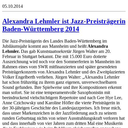
05.10.2014
Alexandra Lehmler ist Jazz-Preisträgerin
Baden-Württemberg 2014
Die Jazz-Preisträgerin des Landes Baden-Württemberg im
Jubiläumsjahr kommt aus Mannheim und heißt
Alexandra
Lehmler.
Das gab Kunststaatssekretär Jürgen Walter am 20.
Februar in Stuttgart bekannt. Die mit 15.000 Euro dotierte
Auszeichnung wird noch vor den Sommerferien in Mannheim im
Rahmen eines vom SWR mitfinanzierten und später gesendeten
Preisträgerkonzerts von Alexandra Lehmler und des Zweitplazierten
Volker Engelberth verliehen. Jürgen Walter: „Alexandra Lehmler
hat schon frühzeitig zu ihrem ganz eigenen, unverwechselbaren
Sound gefunden. Ihre Spielweise und ihre Kompositionen erkennt
man sofort. Sie ist eine temperamentvolle Saxophonistin mit
beeindruckend vielschichtigem Repertoire und nach Gee Hye Lee,
Anne Czichowsky und Karoline Höfler die vierte Preisträgerin in
der 30-jährigen Geschichte des Landesjazzpreises. Ich freue mich,
dass unser Markenzeichen in der Jazzförderung auch zu seinem
runden Geburtstag nichts von seiner Ausstrahlungskraft verloren hat
und dass innerhalb von vier Jahren zum dritten Mal eine Musikerin