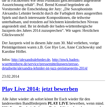
die in Fachkreisen wie beim Publikum gleichermaßen angesehene
Auszeichnung erhält“. Prof. Bernd Konrad begründete als
Vorsitzender die Entscheidung der Jury: „Die Saxophonistin
Alexandra Lehmler besticht durch die Farbigkeit ihres ausgereiften
Spiels und durch interessante Kompositionen, die teilweise
unterhaltsam, und trotzdem auf höchstem künstlerischen Niveau
angesiedelt sind. Ihr ist deshalb der baden-württembergische
Jazzpreis des Jahres 2014 zuzusprechen“. Wir sagen: Herzlichen
Glückwunsch!
Der Jazzpreis wird in diesem Jahr zum 30. Mal verliehen, vorige
Preisträgerinnen waren z.B. Gee Hye Lee, Anne Czichowsky und
Karoline Höfler.
Infos:
http://alexandralehmler.de
,
http://mwk.baden-
wuerttemberg.de/service/pressemitteilungen/presse-
detailseite/alexandra-lehmler-ist-jazz-preistraegerin-2014/
23.02.2014
Play Live 2014: jetzt bewerben
Alle Jahre wieder: ab sofort könnt Ihr Euch wieder für den
landesweiten Bandförderpreis
PLAY LIVE
bewerben, wenn mind.