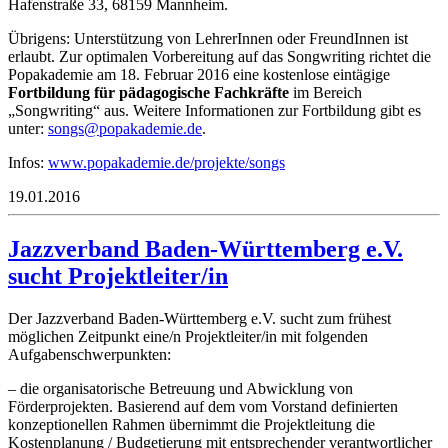
Hafenstraße 33, 68159 Mannheim.
Übrigens: Unterstützung von LehrerInnen oder FreundInnen ist
erlaubt. Zur optimalen Vorbereitung auf das Songwriting richtet die
Popakademie am 18. Februar 2016 eine kostenlose eintägige
Fortbildung für pädagogische Fachkräfte
im Bereich
„Songwriting“ aus. Weitere Informationen zur Fortbildung gibt es
unter:
sgnos
apop@
medak
ed.ei
.
Infos:
www.popakademie.de/projekte/songs
19.01.2016
Jazzverband Baden-Württemberg e.V.
sucht Projektleiter/in
Der Jazzverband Baden-Württemberg e.V. sucht zum frühest
möglichen Zeitpunkt eine/n Projektleiter/in mit folgenden
Aufgabenschwerpunkten:
– die organisatorische Betreuung und Abwicklung von
Förderprojekten. Basierend auf dem vom Vorstand definierten
konzeptionellen Rahmen übernimmt die Projektleitung die
Kostenplanung / Budgetierung mit entsprechender verantwortlicher