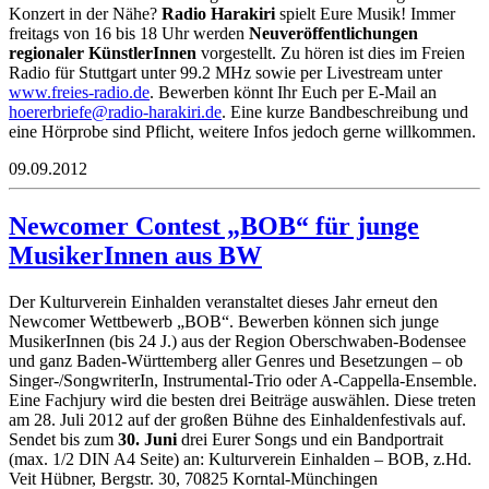
Konzert in der Nähe?
Radio Harakiri
spielt Eure Musik! Immer
freitags von 16 bis 18 Uhr werden
Neuveröffentlichungen
regionaler KünstlerInnen
vorgestellt. Zu hören ist dies im Freien
Radio für Stuttgart unter 99.2 MHz sowie per Livestream unter
www.freies-radio.de
. Bewerben könnt Ihr Euch per E-Mail an
ereoh
eirbr
ar@ef
h-oid
ikara
ed.ir
. Eine kurze Bandbeschreibung und
eine Hörprobe sind Pflicht, weitere Infos jedoch gerne willkommen.
09.09.2012
Newcomer Contest „BOB“ für junge
MusikerInnen aus BW
Der Kulturverein Einhalden veranstaltet dieses Jahr erneut den
Newcomer Wettbewerb „BOB“. Bewerben können sich junge
MusikerInnen (bis 24 J.) aus der Region Oberschwaben-Bodensee
und ganz Baden-Württemberg aller Genres und Besetzungen – ob
Singer-/SongwriterIn, Instrumental-Trio oder A-Cappella-Ensemble.
Eine Fachjury wird die besten drei Beiträge auswählen. Diese treten
am 28. Juli 2012 auf der großen Bühne des Einhaldenfestivals auf.
Sendet bis zum
30. Juni
drei Eurer Songs und ein Bandportrait
(max. 1/2 DIN A4 Seite) an: Kulturverein Einhalden – BOB, z.Hd.
Veit Hübner, Bergstr. 30, 70825 Korntal-Münchingen