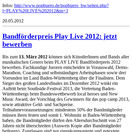
Infos:
http://www.popbuero.de/popbuero_bw/seiten.php?
l=PLAY%20LIVE%202012&m=3
20.05.2012
Bandförderpreis Play Live 2012: jetzt
bewerben
Bis zum
13. März 2012
können sich KünstlerInnen und Bands aller
musikalischen Genres beim PLAY LIVE Bandförderpreis 2012
bewerben. Fachkundige Juroren entscheiden in Vorauswahl, Demo-
Marathon, Coaching und selbstständigen Arbeitsphasen sowie drei
Vorrunden im Land Baden-Württemberg über die Finalisten. Dem
Sieger des großen Landesfinales im Dezember 2012 winkt ein
Auftritt beim Southside-Festival 2013, die Vertretung Baden-
Württembergs beim Bundeswettbewerb local heroes und New
Music Award, der Vorschlag des Gewinners für das pop camp 2013,
sowie attraktive Geld- und Sachpreise.
Teilnahmevoraussetzungen: mindestens 50% der Bandmitglieder
müssen ihren festen und somit 1. Wohnsitz in Baden-Württemberg
haben, die Bandmitglieder dürfen den Altersdurchschnitt von 27
Jahren nicht überschreiten (Ausweis Kopie aller Bandmitglieder
beilegen). Zugelassen sind nur eigenkomponierte und getextete