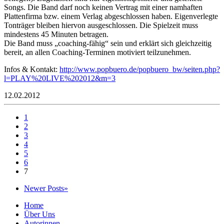
Songs. Die Band darf noch keinen Vertrag mit einer namhaften
Plattenfirma bzw. einem Verlag abgeschlossen haben. Eigenverlegte
Tonträger bleiben hiervon ausgeschlossen. Die Spielzeit muss
mindestens 45 Minuten betragen.
Die Band muss „coaching-fähig“ sein und erklärt sich gleichzeitig
bereit, an allen Coaching-Terminen motiviert teilzunehmen.
Infos & Kontakt:
http://www.popbuero.de/popbuero_bw/seiten.php?
l=PLAY%20LIVE%202012&m=3
12.02.2012
1
2
3
4
5
6
7
Newer Posts»
Home
Über Uns
Autorinnen