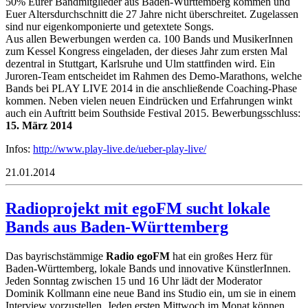
50% Eurer Bandmitglieder aus Baden-Württemberg kommen und
Euer Altersdurchschnitt die 27 Jahre nicht überschreitet. Zugelassen
sind nur eigenkomponierte und getextete Songs.
Aus allen Bewerbungen werden ca. 100 Bands und MusikerInnen
zum Kessel Kongress eingeladen, der dieses Jahr zum ersten Mal
dezentral in Stuttgart, Karlsruhe und Ulm stattfinden wird. Ein
Juroren-Team entscheidet im Rahmen des Demo-Marathons, welche
Bands bei PLAY LIVE 2014 in die anschließende Coaching-Phase
kommen. Neben vielen neuen Eindrücken und Erfahrungen winkt
auch ein Auftritt beim Southside Festival 2015. Bewerbungsschluss:
15. März 2014
Infos:
http://www.play-live.de/ueber-play-live/
21.01.2014
Radioprojekt mit egoFM sucht lokale
Bands aus Baden-Württemberg
Das bayrischstämmige
Radio egoFM
hat ein großes Herz für
Baden-Württemberg, lokale Bands und innovative KünstlerInnen.
Jeden Sonntag zwischen 15 und 16 Uhr lädt der Moderator
Dominik Kollmann eine neue Band ins Studio ein, um sie in einem
Interview vorzustellen. Jeden ersten Mittwoch im Monat können