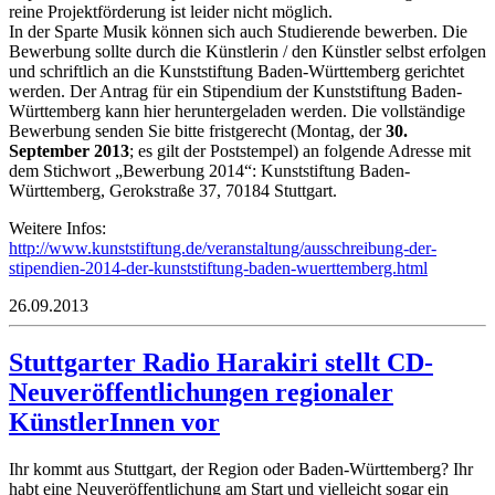
reine Projektförderung ist leider nicht möglich.
In der Sparte Musik können sich auch Studierende bewerben. Die
Bewerbung sollte durch die Künstlerin / den Künstler selbst erfolgen
und schriftlich an die Kunststiftung Baden-Württemberg gerichtet
werden. Der Antrag für ein Stipendium der Kunststiftung Baden-
Württemberg kann hier heruntergeladen werden. Die vollständige
Bewerbung senden Sie bitte fristgerecht (Montag, der
30.
September 2013
; es gilt der Poststempel) an folgende Adresse mit
dem Stichwort „Bewerbung 2014“: Kunststiftung Baden-
Württemberg, Gerokstraße 37, 70184 Stuttgart.
Weitere Infos:
http://www.kunststiftung.de/veranstaltung/ausschreibung-der-
stipendien-2014-der-kunststiftung-baden-wuerttemberg.html
26.09.2013
Stuttgarter Radio Harakiri stellt CD-
Neuveröffentlichungen regionaler
KünstlerInnen vor
Ihr kommt aus Stuttgart, der Region oder Baden-Württemberg? Ihr
habt eine Neuveröffentlichung am Start und vielleicht sogar ein