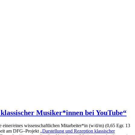
 klassischer Musiker*innen bei YouTube“
le
e
iner
/eines
wissenschaftlichen Mitarbeiter
*
in (w/d
/m
)
(
0,65 Egr. 13
eit am
DFG
–
Projekt
„Darstellung und Rezeption klassischer