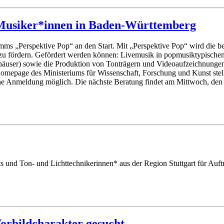
& Musiker*innen in Baden-Württemberg
mms „Perspektive Pop“ an den Start. Mit „Perspektive Pop“ wird die
n zu fördern. Gefördert werden können: Livemusik in popmusiktypischen
sthäuser) sowie die Produktion von Tonträgern und Videoaufzeichnunge
omepage des Ministeriums für Wissenschaft, Forschung und Kunst stelle
ne Anmeldung möglich. Die nächste Beratung findet am Mittwoch, den 1
 und Ton- und Lichttechnikerinnen* aus der Region Stuttgart für Auftr
orbildcharakter gesucht