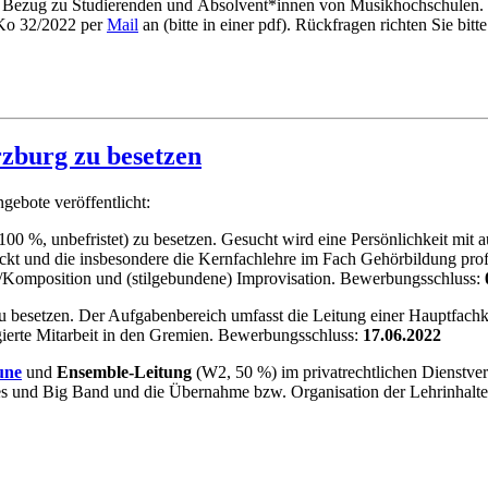
Bezug
zu
Studierenden
und
Absolvent
*
innen
von
Musikhochschulen
.
 Ko 32/2022 per
Mail
an
(bitte in einer pdf).
Rückfragen richten Sie bitte
zburg zu besetzen
gebote veröffentlicht:
100 %, unbefristet) zu besetzen. Gesucht wird eine Persönlichkeit mit 
eckt und die insbesondere die Kernfachlehre im Fach Gehörbildung profe
/Komposition und (stilgebundene) Improvisation. Bewerbungsschluss:
 besetzen. Der Aufgabenbereich umfasst die Leitung einer Hauptfachk
agierte Mitarbeit in den Gremien. Bewerbungsschluss:
17.06.2022
une
und
Ensemble-Leitung
(W2, 50 %) im privatrechtlichen Dienstverh
es und Big Band und die Übernahme bzw. Organisation der Lehrinhalt