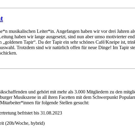
t
ne*n musikalischen Leiter*in. Angefangen haben wir vor drei Jahren al
itung haben wir lange ausgesetzt, sind nun aber umso motivierter end
„goldenen Tapir“. Da der Tapir ein sehr schönes Café/Kneipe ist, trin
wahl. Trotzdem sind wir natürlich offen für neue Dinge! Im Tapir steh
schicken.
schaffenden und gehört mit mehr als 3.000 Mitgliedern zu den mitgli
mburger Musikszene in all ihren Facetten mit dem Schwerpunkt Popularm
itarbeiter*innen für folgende Stellen gesucht:
tretung befristet bis 31.08.2023
it (20h/Woche, hybrid)