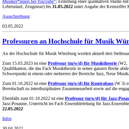
Musiker*innen bei YouTube“
;
Erstellung
einer
qualitativen
Studie
mit
Lebenslauf, Zeugnisse) bis
31.05.2022
unter Angabe der Kennziffer
Ausschreibung
03.05.2022
Professuren an Hochschule für Musik Wür
An der Hochschule für Musik Würzburg werden aktuell drei Stellenan
Zum 15.03.2023 ist eine
Professur (m/w/d) für Musiktheorie
(W2, 
Qualifikation, die das Fach Musiktheorie in seiner ganzen Breite abd
Schwerpunkt in einem oder mehreren der Bereiche Jazz, Neue Musik
Zum 01.10.2022 ist eine
Professur (m/w/d) für Kontrabass
(W 3) zu
Bereitschaft zu interdisziplinärer Zusammenarbeit sowie auf die eng
Ebenfalls zum 01.10.2022 ist eine
Professur (m/w/d) für Jazz-Posa
Jazz-Posaune, Unterricht im Fach Ensembleleitung für Jazz-Ensembl
22.05.2022
Infos
30.04.2022