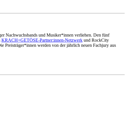
r Nachwuchsbands und Musiker*innen verliehen. Den fünf
m
KRACH+GETÖSE-Partner:innen-Netzwerk
und RockCity
e Preisträger*innen werden von der jährlich neuen Fachjury aus