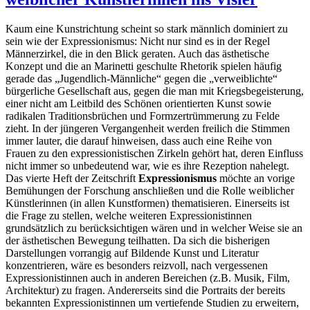
Kaum eine Kunstrichtung scheint so stark männlich dominiert zu
sein wie der Expressionismus: Nicht nur sind es in der Regel
Männerzirkel, die in den Blick geraten. Auch das ästhetische
Konzept und die an Marinetti geschulte Rhetorik spielen häufig
gerade das „Jugendlich-Männliche“ gegen die „verweiblichte“
bürgerliche Gesellschaft aus, gegen die man mit Kriegsbegeisterung,
einer nicht am Leitbild des Schönen orientierten Kunst sowie
radikalen Traditionsbrüchen und Formzertrümmerung zu Felde
zieht. In der jüngeren Vergangenheit werden freilich die Stimmen
immer lauter, die darauf hinweisen, dass auch eine Reihe von
Frauen zu den expressionistischen Zirkeln gehört hat, deren Einfluss
nicht immer so unbedeutend war, wie es ihre Rezeption nahelegt.
Das vierte Heft der Zeitschrift
Expressionismus
möchte an vorige
Bemühungen der Forschung anschließen und die Rolle weiblicher
Künstlerinnen (in allen Kunstformen) thematisieren. Einerseits ist
die Frage zu stellen, welche weiteren Expressionistinnen
grundsätzlich zu berücksichtigen wären und in welcher Weise sie an
der ästhetischen Bewegung teilhatten. Da sich die bisherigen
Darstellungen vorrangig auf Bildende Kunst und Literatur
konzentrieren, wäre es besonders reizvoll, nach vergessenen
Expressionistinnen auch in anderen Bereichen (z.B. Musik, Film,
Architektur) zu fragen. Andererseits sind die Portraits der bereits
bekannten Expressionistinnen um vertiefende Studien zu erweitern,