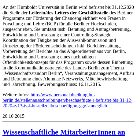
An der Humboldt-Universität in Berlin wird befristet bis 31.12.2020
die Stelle der
Leiterin/des Leiters der Geschäftsstelle
des Berliner
Programms zur Förderung der Chancengleichheit von Frauen in
Forschung und Lehre (BCP) für alle Berliner Hochschulen,
ausgeschrieben. Sie umfasst insb. Beratung und Antragsbetreuung,
Entwicklung und Umsetzung einer Controlling-Strategie,
Koordination der Tätigkeiten der Auswahlkommission und
Umsetzung der Förderentscheidungen inkl. Berichterstattung,
Vorbereitung der Berichte an das Abgeordnetenhaus von Berlin,
Entwicklung und Umsetzung eines nachhaltigen
Öffentlichkeitskonzepts für das Programm sowie dessen Einbettung
in die Kommunikationsstrategie des Landes Berlin zum Thema
„Wissenschaftsstandort Berlin“, Veranstaltungsmanagement, Aufbau
und Betreuung eines Alumnae Netzwerks, Mittelbewirtschaftung
und -abrechnung. Bewerbungsschluss: 16.11.2015.
Weitere Infos:
http://www.personalabteilung.hu-
berlin.de/stellenausschreibungen/beschaeftigte-r-befristet-bis-31-12-
2020-e-13-tv-l-hu-teilzeitbeschaeftigung-ggf-moeglich
26.10.2015
Wissenschaftliche MitarbeiterInnen an