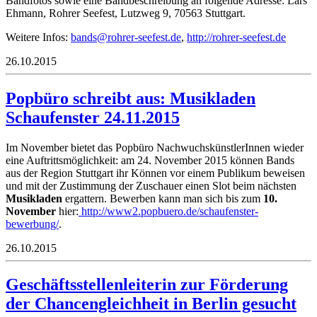
Bandfotos sowie eine Bandbeschreibung an folgende Adresse: Lars
Ehmann, Rohrer Seefest, Lutzweg 9, 70563 Stuttgart.
Weitere Infos:
nab
or@sd
-rerh
efees
ed.ts
,
http://rohrer-seefest.de
26.10.2015
Popbüro schreibt aus: Musikladen
Schaufenster 24.11.2015
Im November bietet das Popbüro NachwuchskünstlerInnen wieder
eine Auftrittsmöglichkeit: am 24. November 2015 können Bands
aus der Region Stuttgart ihr Können vor einem Publikum beweisen
und mit der Zustimmung der Zuschauer einen Slot beim nächsten
Musikladen
ergattern. Bewerben kann man sich bis zum
10.
November
hier:
http://www2.popbuero.de/schaufenster-
bewerbung/
.
26.10.2015
Geschäftsstellenleiterin zur Förderung
der Chancengleichheit in Berlin gesucht