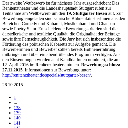
Der zweite Wettbewerb ist für nächstes Jahr ausgeschrieben: Das
Renitenztheater und die Landeshauptstadt Stuttgart rufen zur
Teilnahme am Wettbewerb um den
19. Stuttgarter Besen
auf. Zur
Bewerbung eingeladen sind satirische BühnenkünstlerInnen aus den
Bereichen Comedy und Kabarett, Musikkabarett und Chanson
sowie Poetry Slam. Entscheidende Bewertungskriterien sind die
darstellerische und textliche Qualität, die Originalität der Beiträge
sowie ihre Fernsehtauglichkeit. Die Jury hat sich insbesondere die
Förderung des politischen Kabaretts zur Aufgabe gemacht. Die
Bewerberinnen und Bewerber sollten bereits Bühnenerfahrung
mitbringen und über ein abendfüllendes Programm verfügen. Aus
den Einsendungen werden acht KandidatInnen nominiert, die am
12. April 2016 im Renitenztheater antreten.
Bewerbungsschluss:
27.11.2015
. Informationen zur Bewerbung unter:
http://renitenztheater.de/specials/stuttgarter-besen/
.
26.10.2015
1
...
138
139
140
141