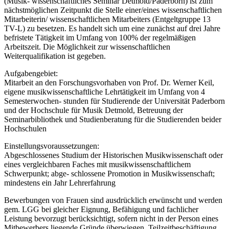
(Musik- wissenschaftliches Seminar Detmold/Paderborn) ist zum
nächstmöglichen Zeitpunkt die Stelle einer/eines wissenschaftlichen
Mitarbeiterin/ wissenschaftlichen Mitarbeiters (Entgeltgruppe 13
TV-L) zu besetzen. Es handelt sich um eine zunächst auf drei Jahre
befristete Tätigkeit im Umfang von 100% der regelmäßigen
Arbeitszeit. Die Möglichkeit zur wissenschaftlichen
Weiterqualifikation ist gegeben.
Aufgabengebiet:
Mitarbeit an den Forschungsvorhaben von Prof. Dr. Werner Keil,
eigene musikwissenschaftliche Lehrtätigkeit im Umfang von 4
Semesterwochen- stunden für Studierende der Universität Paderborn
und der Hochschule für Musik Detmold, Betreuung der
Seminarbibliothek und Studienberatung für die Studierenden beider
Hochschulen
Einstellungsvoraussetzungen:
Abgeschlossenes Studium der Historischen Musikwissenschaft oder
eines vergleichbaren Faches mit musikwissenschaftlichem
Schwerpunkt; abge- schlossene Promotion in Musikwissenschaft;
mindestens ein Jahr Lehrerfahrung
Bewerbungen von Frauen sind ausdrücklich erwünscht und werden
gem. LGG bei gleicher Eignung, Befähigung und fachlicher
Leistung bevorzugt berücksichtigt, sofern nicht in der Person eines
Mitbewerbers liegende Gründe überwiegen. Teilzeitbeschäftigung