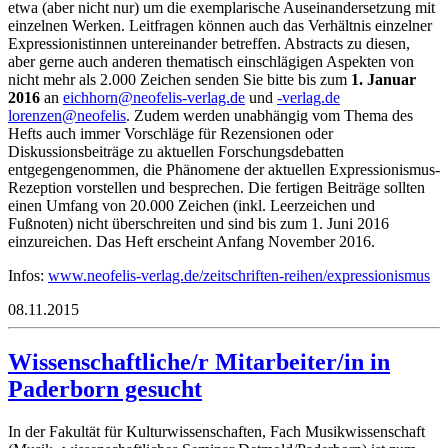
etwa (aber nicht nur) um die exemplarische Auseinandersetzung mit
einzelnen Werken. Leitfragen können auch das Verhältnis einzelner
Expressionistinnen untereinander betreffen. Abstracts zu diesen,
aber gerne auch anderen thematisch einschlägigen Aspekten von
nicht mehr als 2.000 Zeichen senden Sie bitte bis zum
1. Januar
2016
an
ie
rohhc
oen@n
silef
lrev-
ed.ga
und
lrev-
ed.ga
ol
ezner
oen@n
silef
. Zudem werden unabhängig vom Thema des
Hefts auch immer Vorschläge für Rezensionen oder
Diskussionsbeiträge zu aktuellen Forschungsdebatten
entgegengenommen, die Phänomene der aktuellen Expressionismus-
Rezeption vorstellen und besprechen. Die fertigen Beiträge sollten
einen Umfang von 20.000 Zeichen (inkl. Leerzeichen und
Fußnoten) nicht überschreiten und sind bis zum 1. Juni 2016
einzureichen. Das Heft erscheint Anfang November 2016.
Infos:
www.neofelis-verlag.de/zeitschriften-reihen/expressionismus
08.11.2015
Wissenschaftliche/r Mitarbeiter/in in
Paderborn gesucht
In der Fakultät für Kulturwissenschaften, Fach Musikwissenschaft