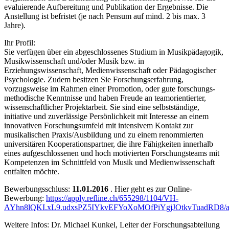
evaluierende Aufbereitung und Publikation der Ergebnisse. Die
Anstellung ist befristet (je nach Pensum auf mind. 2 bis max. 3
Jahre).
Ihr Profil:
Sie verfügen über ein abgeschlossenes Studium in Musikpädagogik,
Musikwissenschaft und/oder Musik bzw. in
Erziehungswissenschaft, Medien­wissen­schaft oder Pädagogischer
Psychologie. Zudem besitzen Sie Forschungs­erfahrung,
vorzugsweise im Rahmen einer Promotion, oder gute forschungs­
methodische Kenntnisse und haben Freude an teamorientierter,
wissen­schaft­licher Projektarbeit. Sie sind eine selbstständige,
initiative und zuverlässige Persönlichkeit mit Interesse an einem
innovativen Forschungsumfeld mit intensivem Kontakt zur
musikalischen Praxis/Ausbildung und zu einem renom­mierten
universitären Kooperationspartner, die ihre Fähigkeiten innerhalb
eines aufgeschlossenen und hoch motivierten Forschungsteams mit
Kompetenzen im Schnittfeld von Musik und Medienwissenschaft
entfalten möchte.
Bewerbungsschluss:
11.01.2016
. Hier geht es zur Online-
Bewerbung:
https://apply.refline.ch/655298/1104/VH-
AYhn8lQKI.xL9.udxsPZ5IYkvEFYoXoMOfPiYgjJOtkvTuadRD8/a
Weitere Infos: Dr. Michael Kunkel, Leiter der Forschungsabteilung