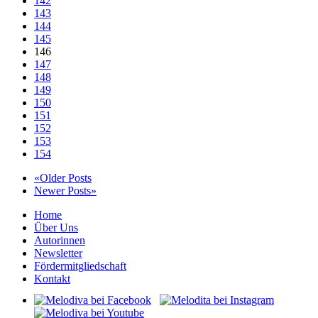
142
143
144
145
146
147
148
149
150
151
152
153
154
«Older Posts
Newer Posts»
Home
Über Uns
Autorinnen
Newsletter
Fördermitgliedschaft
Kontakt