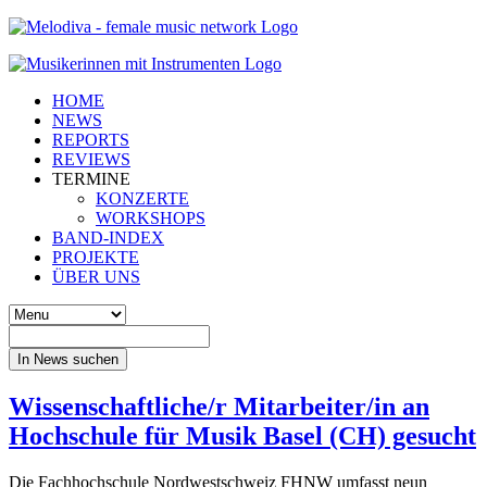
HOME
NEWS
REPORTS
REVIEWS
TERMINE
KONZERTE
WORKSHOPS
BAND-INDEX
PROJEKTE
ÜBER UNS
In News suchen
Wissenschaftliche/r Mitarbeiter/in an
Hochschule für Musik Basel (CH) gesucht
Die Fachhochschule Nordwestschweiz FHNW umfasst neun