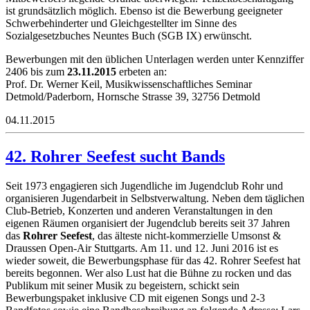
ist grundsätzlich möglich. Ebenso ist die Bewerbung geeigneter
Schwerbehinderter und Gleichgestellter im Sinne des
Sozialgesetzbuches Neuntes Buch (SGB IX) erwünscht.
Bewerbungen mit den üblichen Unterlagen werden unter Kennziffer
2406 bis zum
23.11.2015
erbeten an:
Prof. Dr. Werner Keil, Musikwissenschaftliches Seminar
Detmold/Paderborn, Hornsche Strasse 39, 32756 Detmold
04.11.2015
42. Rohrer Seefest sucht Bands
Seit 1973 engagieren sich Jugendliche im Jugendclub Rohr und
organisieren Jugendarbeit in Selbstverwaltung. Neben dem täglichen
Club-Betrieb, Konzerten und anderen Veranstaltungen in den
eigenen Räumen organisiert der Jugendclub bereits seit 37 Jahren
das
Rohrer Seefest
, das älteste nicht-kommerzielle Umsonst &
Draussen Open-Air Stuttgarts. Am 11. und 12. Juni 2016 ist es
wieder soweit, die Bewerbungsphase für das 42. Rohrer Seefest hat
bereits begonnen. Wer also Lust hat die Bühne zu rocken und das
Publikum mit seiner Musik zu begeistern, schickt sein
Bewerbungspaket inklusive CD mit eigenen Songs und 2-3