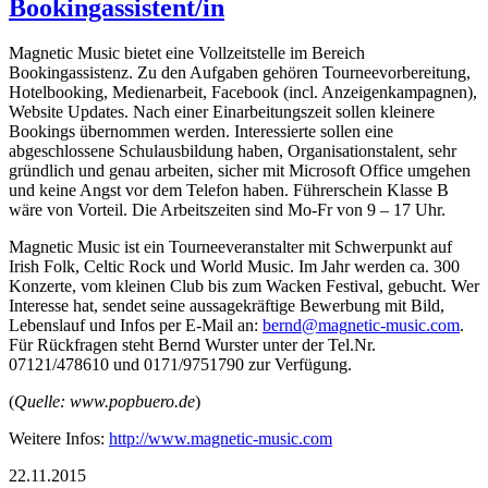
Bookingassistent/in
Magnetic Music bietet eine Vollzeitstelle im Bereich
Bookingassistenz. Zu den Aufgaben gehören Tourneevorbereitung,
Hotelbooking, Medienarbeit, Facebook (incl. Anzeigenkampagnen),
Website Updates. Nach einer Einarbeitungszeit sollen kleinere
Bookings übernommen werden. Interessierte sollen eine
abgeschlossene Schulausbildung haben, Organisationstalent, sehr
gründlich und genau arbeiten, sicher mit Microsoft Office umgehen
und keine Angst vor dem Telefon haben. Führerschein Klasse B
wäre von Vorteil. Die Arbeitszeiten sind Mo-Fr von 9 – 17 Uhr.
Magnetic Music ist ein Tourneeveranstalter mit Schwerpunkt auf
Irish Folk, Celtic Rock und World Music. Im Jahr werden ca. 300
Konzerte, vom kleinen Club bis zum Wacken Festival, gebucht. Wer
Interesse hat, sendet seine aussagekräftige Bewerbung mit Bild,
Lebenslauf und Infos per E-Mail an:
nreb
gam@d
citen
isum-
moc.c
.
Für Rückfragen steht Bernd Wurster unter der Tel.Nr.
07121/478610 und 0171/9751790 zur Verfügung.
(
Quelle: www.popbuero.de
)
Weitere Infos:
http://www.magnetic-music.com
22.11.2015