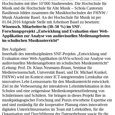
Hochschulen mit über 10’000 Studierenden. Die Hochschule für
Musik und die Hochschule für Alte Musik – Schola Cantorum
Basiliensis bilden zusammen die Musikhochschulen der FHNW /
Musik Akademie Basel. An der Hochschule für Musik ist per
01.04.2016 folgende Stelle mit Arbeitsort Basel zu besetzen:
Wissensch. Mitarbeiter/in (30–50 %) im SNF-
Forschungsprojekt „Entwicklung und Evaluation einer Web-
Applikation zur Analyse von audiovisuellen Medienangeboten
im schulischen Musikunterricht“
Ihre Aufgaben:
Innerhalb des interdisziplinären SNF-Projekts „Entwicklung und
Evaluation einer Web-Applikation (trAVis-school) zur Analyse von
audiovisuellen Medienangeboten im schulischen Musikunterricht“
(Leitung: Prof. Dr. Klaus Neumann-Braun, Seminar für
Medienwissenschaft, Universität Basel, und Dr. Michael Kunkel,
FHNW) wird im Kontext einer ICT-integrierenden Lernkultur ein
innovatives Lehr-Lernszenario für den Musikunterricht entwickelt.
Ziel ist die Verbesserung der interaktiven Lehrmittelsituation in den
Schulen und eine zeitgemässe Medienkompetenzförderung von
Schülerinnen und Schülern. Sie bringen in dieses Projekt Ihre in
musikpädagogischer Forschung und Praxis erworbene Expertise ein
und sind zuständig für die kooperative Planung eines innovativen
digitalen Unterrichtsszenarios im Team mit Lehrkräften, für die
Organisation und Durchführung der Datenerhebung sowie für die