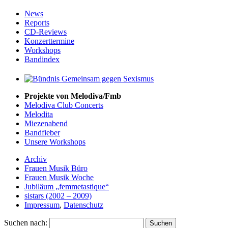
News
Reports
CD-Reviews
Konzerttermine
Workshops
Bandindex
Projekte von Melodiva/Fmb
Melodiva Club Concerts
Melodita
Miezenabend
Bandfieber
Unsere Workshops
Archiv
Frauen Musik Büro
Frauen Musik Woche
Jubiläum „femmetastique“
sistars (2002 – 2009)
Impressum
,
Datenschutz
Suchen nach: