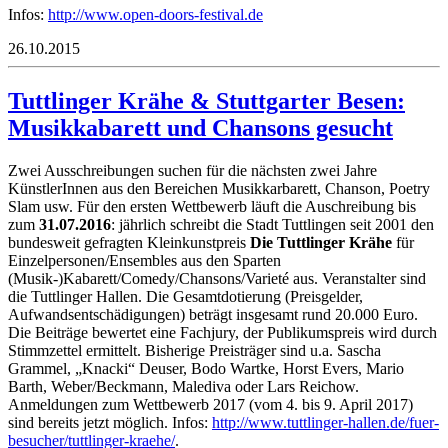
Infos:
http://www.open-doors-festival.de
26.10.2015
Tuttlinger Krähe & Stuttgarter Besen:
Musikkabarett und Chansons gesucht
Zwei Ausschreibungen suchen für die nächsten zwei Jahre
KünstlerInnen aus den Bereichen Musikkarbarett, Chanson, Poetry
Slam usw. Für den ersten Wettbewerb läuft die Auschreibung bis
zum
31.07.2016
: jährlich schreibt die Stadt Tuttlingen seit 2001 den
bundesweit gefragten Kleinkunstpreis
Die Tuttlinger Krähe
für
Einzelpersonen/Ensembles aus den Sparten
(Musik-)Kabarett/Comedy/Chansons/Varieté aus. Veranstalter sind
die Tuttlinger Hallen. Die Gesamtdotierung (Preisgelder,
Aufwandsentschädigungen) beträgt insgesamt rund 20.000 Euro.
Die Beiträge bewertet eine Fachjury, der Publikumspreis wird durch
Stimmzettel ermittelt. Bisherige Preisträger sind u.a. Sascha
Grammel, „Knacki“ Deuser, Bodo Wartke, Horst Evers, Mario
Barth, Weber/Beckmann, Malediva oder Lars Reichow.
Anmeldungen zum Wettbewerb 2017 (vom 4. bis 9. April 2017)
sind bereits jetzt möglich. Infos:
http://www.tuttlinger-hallen.de/fuer-
besucher/tuttlinger-kraehe/
.