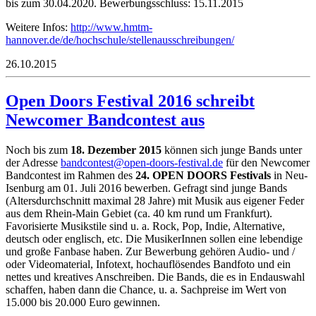
bis zum 30.04.2020. Bewerbungsschluss: 15.11.2015
Weitere Infos:
http://www.hmtm-
hannover.de/de/hochschule/stellenausschreibungen/
26.10.2015
Open Doors Festival 2016 schreibt
Newcomer Bandcontest aus
Noch bis zum
18. Dezember 2015
können sich junge Bands unter
der Adresse
dnab
etnoc
po@ts
od-ne
f-sro
vitse
ed.la
für den Newcomer
Bandcontest im Rahmen des
24. OPEN DOORS Festivals
in Neu-
Isenburg am 01. Juli 2016 bewerben. Gefragt sind junge Bands
(Altersdurchschnitt maximal 28 Jahre) mit Musik aus eigener Feder
aus dem Rhein-Main Gebiet (ca. 40 km rund um Frankfurt).
Favorisierte Musikstile sind u. a. Rock, Pop, Indie, Alternative,
deutsch oder englisch, etc. Die MusikerInnen sollen eine lebendige
und große Fanbase haben. Zur Bewerbung gehören Audio- und /
oder Videomaterial, Infotext, hochauflösendes Bandfoto und ein
nettes und kreatives Anschreiben. Die Bands, die es in Endauswahl
schaffen, haben dann die Chance, u. a. Sachpreise im Wert von
15.000 bis 20.000 Euro gewinnen.