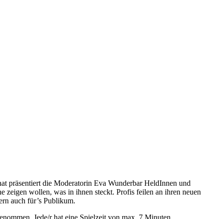
at präsentiert die Moderatorin Eva Wunderbar HeldInnen und
 zeigen wollen, was in ihnen steckt. Profis feilen an ihren neuen
ern auch für’s Publikum.
nommen. Jede/r hat eine Spielzeit von max. 7 Minuten.