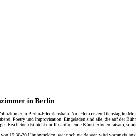
zimmer in Berlin
hnzimmer in Berlin-Friedrichshain. An jedem ersten Dienstag im Mon
rei, Poetry und Improvisation. Eingeladen sind alle, die auf der Bühne
 Erscheinen ist nicht nur für auftretende KünstlerInnen ratsam, sond
 von 19:30-20 Uhr anmelden, wer noch nie da war, wird vorrangig ange