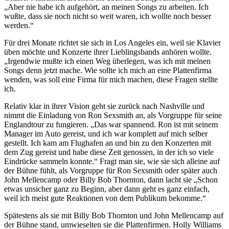
„Aber nie habe ich aufgehört, an meinen Songs zu arbeiten. Ich
wußte, dass sie noch nicht so weit waren, ich wollte noch besser
werden.“
Für drei Monate richtet sie sich in Los Angeles ein, weil sie Klavier
üben möchte und Konzerte ihrer Lieblingsbands anhören wollte.
„Irgendwie mußte ich einen Weg überlegen, was ich mit meinen
Songs denn jetzt mache. Wie sollte ich mich an eine Plattenfirma
wenden, was soll eine Firma für mich machen, diese Fragen stellte
ich.
Relativ klar in ihrer Vision geht sie zurück nach Nashville und
nimmt die Einladung von Ron Sexsmith an, als Vorgruppe für seine
Englandtour zu fungieren. „Das war spannend. Ron ist mit seinem
Manager im Auto gereist, und ich war komplett auf mich selber
gestellt. Ich kam am Flughafen an und bin zu den Konzerten mit
dem Zug gereist und habe diese Zeit genossen, in der ich so viele
Eindrücke sammeln konnte.“ Fragt man sie, wie sie sich alleine auf
der Bühne fühlt, als Vorgruppe für Ron Sexsmith oder später auch
John Mellencamp oder Billy Bob Thornton, dann lacht sie „Schon
etwas unsicher ganz zu Beginn, aber dann geht es ganz einfach,
weil ich meist gute Reaktionen von dem Publikum bekomme.“
Spätestens als sie mit Billy Bob Thornton und John Mellencamp auf
der Bühne stand, umwieselten sie die Plattenfirmen. Holly Williams