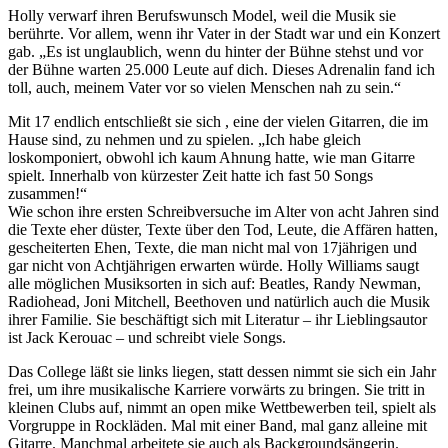
Holly verwarf ihren Berufswunsch Model, weil die Musik sie
berührte. Vor allem, wenn ihr Vater in der Stadt war und ein Konzert
gab. „Es ist unglaublich, wenn du hinter der Bühne stehst und vor
der Bühne warten 25.000 Leute auf dich. Dieses Adrenalin fand ich
toll, auch, meinem Vater vor so vielen Menschen nah zu sein.“
Mit 17 endlich entschließt sie sich , eine der vielen Gitarren, die im
Hause sind, zu nehmen und zu spielen. „Ich habe gleich
loskomponiert, obwohl ich kaum Ahnung hatte, wie man Gitarre
spielt. Innerhalb von kürzester Zeit hatte ich fast 50 Songs
zusammen!“
Wie schon ihre ersten Schreibversuche im Alter von acht Jahren sind
die Texte eher düster, Texte über den Tod, Leute, die Affären hatten,
gescheiterten Ehen, Texte, die man nicht mal von 17jährigen und
gar nicht von Achtjährigen erwarten würde. Holly Williams saugt
alle möglichen Musiksorten in sich auf: Beatles, Randy Newman,
Radiohead, Joni Mitchell, Beethoven und natürlich auch die Musik
ihrer Familie. Sie beschäftigt sich mit Literatur – ihr Lieblingsautor
ist Jack Kerouac – und schreibt viele Songs.
Das College läßt sie links liegen, statt dessen nimmt sie sich ein Jahr
frei, um ihre musikalische Karriere vorwärts zu bringen. Sie tritt in
kleinen Clubs auf, nimmt an open mike Wettbewerben teil, spielt als
Vorgruppe in Rockläden. Mal mit einer Band, mal ganz alleine mit
Gitarre. Manchmal arbeitete sie auch als Backgroundsängerin.