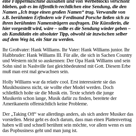
eine Flippermaschine aussahen und von Werbeblocks verschont
blieben, gab es im öffentlich-rechtlichen eine Sendung, die den
Namen „Ich trage einen großen Namen“ trug. Verwandte von
z.B. berühmten Erfindern wie Ferdinand Porsche ließen sich zu
ihren berühmten Namensträgern ausfragen. Die Künstlerin, die
hier vorgestellt wird, wäre – sollte es die Sendung wieder geben –
als Kandidatin ein absoluter Tipp, obwohl sie inzwischen selber
auf dem Weg ist, ein Star zu werden.
Ihr Großvater: Hank Williams. Ihr Vater: Hank Williams junior. Ihr
Halbbruder: Hank Williams III. Für alle, die sich in Sachen Country
und Western nicht so auskennen: Der Opa Hank Williams und sein
Sohn sind in Nashville fast gleichbedeutend mit Gott. Diesem Erbe
muß man erst mal gewachsen sein.
Holly Williams war da relativ cool. Erst interessierte sie das
Musikbusiness nicht, sie wollte eher Model werden. Doch
schließlich holte sie die Musik ein. Texte schrieb die junge
Musikerin schon lange, Musik dafür zu finden, bereitete der
Amerikanerin offensichtlich keine Probleme.
Der „Taking Off“ war allerdings anders, als sich andere Musiker das
vorstellen. Meist geht es doch darum, dass man einen Plattenvertrag
haben will und schnell berühmt sein möchte, vor allem wenn es um
das Popbusiness geht und man jung ist.