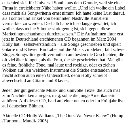
entschied sich für Universal South, aus dem Grunde, weil sie eine
Firma in erreichbarer Nähe haben wollte. „Und ich wollte ein Label,
dass mich als Songwriterin ernst nimmt. Ich hatte keine Lust darauf,
als Tochter und Enkel von berühmten Nashville-Künstlern
vermarktet zu werden. Deshalb habe ich so lange gewartet, ich
wollte, dass meine Stimme stark genug ist, sich gegen diese
Marketingmechanismen durchzusetzen.“ Die Aufnahmen ihrer erst
jetzt in Deutschland erschienenen CD begannen im März 2004.
Holly hat – selbstverständlich – alle Songs geschrieben und spielt
Gitarre und Klavier. Ein Label auf die Musik zu kleben, fällt schwer.
Singer-Songwriter greift vermutlich am besten die Geschichten, die
oft viel älter klingen, als die Frau, die sie geschrieben hat. Mal gibt
es feine, fröhliche Töne, mal laute und rockige, oder es ziehen
Wolken auf. An welchem Instrument die Stücke entstanden sind,
macht schon auch einen Unterschied, denn Holly schreibt
abwechselnd an Gitarre und Klavier.
Jeder, der gut gemachte Musik und sinnvolle Texte, die auch mal
zum Nachdenken anregen, mag, sollte die junge Amerikanerin
anhören. Auf dieser CD, bald auf einer neuen oder im Frühjahr live
auf deutschen Bühnen.
Aktuelle CD:Holly Williams „The Ones We Never Knew“ (Hump
/Harmonia Mundi- 2005)