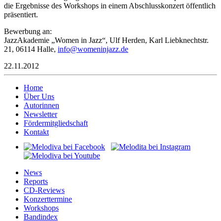
die Ergebnisse des Workshops in einem Abschlusskonzert öffentlich
präsentiert.
Bewerbung an:
JazzAkademie „Women in Jazz“, Ulf Herden, Karl Liebknechtstr.
21, 06114 Halle,
ofni
emow@
ajnin
ed.zz
22.11.2012
Home
Über Uns
Autorinnen
Newsletter
Fördermitgliedschaft
Kontakt
News
Reports
CD-Reviews
Konzerttermine
Workshops
Bandindex