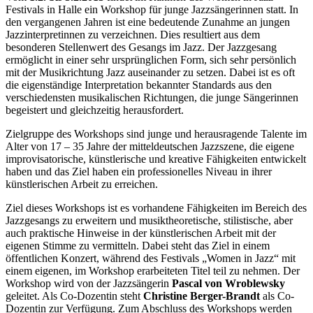
Festivals in Halle ein Workshop für junge Jazzsängerinnen statt. In
den vergangenen Jahren ist eine bedeutende Zunahme an jungen
Jazzinterpretinnen zu verzeichnen. Dies resultiert aus dem
besonderen Stellenwert des Gesangs im Jazz. Der Jazzgesang
ermöglicht in einer sehr ursprünglichen Form, sich sehr persönlich
mit der Musikrichtung Jazz auseinander zu setzen. Dabei ist es oft
die eigenständige Interpretation bekannter Standards aus den
verschiedensten musikalischen Richtungen, die junge Sängerinnen
begeistert und gleichzeitig herausfordert.
Zielgruppe des Workshops sind junge und herausragende Talente im
Alter von 17 – 35 Jahre der mitteldeutschen Jazzszene, die eigene
improvisatorische, künstlerische und kreative Fähigkeiten entwickelt
haben und das Ziel haben ein professionelles Niveau in ihrer
künstlerischen Arbeit zu erreichen.
Ziel dieses Workshops ist es vorhandene Fähigkeiten im Bereich des
Jazzgesangs zu erweitern und musiktheoretische, stilistische, aber
auch praktische Hinweise in der künstlerischen Arbeit mit der
eigenen Stimme zu vermitteln. Dabei steht das Ziel in einem
öffentlichen Konzert, während des Festivals „Women in Jazz“ mit
einem eigenen, im Workshop erarbeiteten Titel teil zu nehmen. Der
Workshop wird von der Jazzsängerin
Pascal von Wroblewsky
geleitet. Als Co-Dozentin steht
Christine Berger-Brandt
als Co-
Dozentin zur Verfügung. Zum Abschluss des Workshops werden