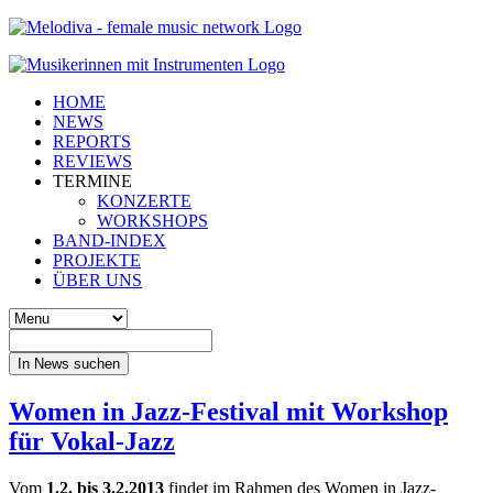
HOME
NEWS
REPORTS
REVIEWS
TERMINE
KONZERTE
WORKSHOPS
BAND-INDEX
PROJEKTE
ÜBER UNS
In News suchen
Women in Jazz-Festival mit Workshop
für Vokal-Jazz
Vom
1.2. bis 3.2.2013
findet im Rahmen des Women in Jazz-