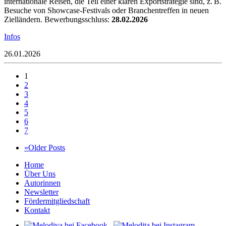
internationale Reisen, die Teil einer klaren Exportstrategie sind, z. B.
Besuche von Showcase-Festivals oder Branchentreffen in neuen
Zielländern. Bewerbungsschluss:
28.02.2026
Infos
26.01.2026
1
2
3
4
5
6
7
«Older Posts
Home
Über Uns
Autorinnen
Newsletter
Fördermitgliedschaft
Kontakt