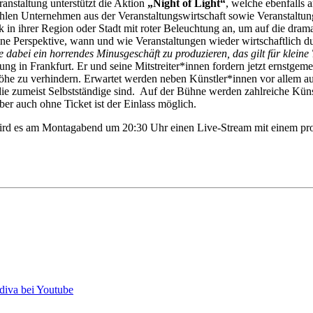
nstaltung unterstützt die Aktion
„Night of Light“
, welche ebenfalls a
hlen Unternehmen aus der Veranstaltungswirtschaft sowie Veranstaltun
in ihrer Region oder Stadt mit roter Beleuchtung an, um auf die drama
ne Perspektive, wann und wie Veranstaltungen wieder wirtschaftlich 
 dabei ein horrendes Minusgeschäft zu produzieren, das gilt für kleine
 in Frankfurt. Er und seine Mitstreiter*innen fordern jetzt ernstgemei
e zu verhindern. Erwartet werden neben Künstler*innen vor allem auc
 die zumeist Selbstständige sind. Auf der Bühne werden zahlreiche Künst
ber auch ohne Ticket ist der Einlass möglich.
ird es am Montagabend um 20:30 Uhr einen Live-Stream mit einem pro