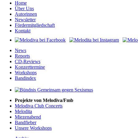
Home
Über Uns
Autorinnen
Newsletter
Fördermitgliedschaft
Kontakt
News
Reports
CD-Reviews
Konzerttermine
Workshops
Bandindex
Projekte von Melodiva/Fmb
Melodiva Club Concerts
Melodita
Miezenabend
Bandfieber
Unsere Workshops