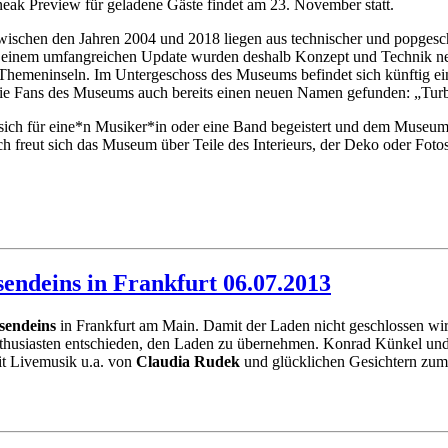
neak Preview für geladene Gäste findet am 23. November statt.
wischen den Jahren 2004 und 2018 liegen aus technischer und popgesch
 einem umfangreichen Update wurden deshalb Konzept und Technik neu
 Themeninseln. Im Untergeschoss des Museums befindet sich künftig ei
 die Fans des Museums auch bereits einen neuen Namen gefunden: „Tur
h für eine*n Musiker*in oder eine Band begeistert und dem Museum ei
h freut sich das Museum über Teile des Interieurs, der Deko oder Fotos,
endeins in Frankfurt 06.07.2013
sendeins
in Frankfurt am Main. Damit der Laden nicht geschlossen wi
nthusiasten entschieden, den Laden zu übernehmen. Konrad Künkel und 
mit Livemusik u.a. von
Claudia Rudek
und glücklichen Gesichtern zum E