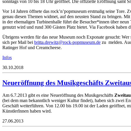
sonntags von 10 bis 18 Uhr geöffnet. Die offizielle Eröffnung samt S
Vor 14 Jahren öffnete das rock’n’popmuseum erstmalig seine Tore. Z
genau diesen Themen widmet, auf den neusten Stand zu bringen. Mit
in der ehemaligen Turbinenhalle führt die Besucher*innen über neun
genutzt wird und rund 300 Gästen Platz bietet. Via Facebook haben
Übrigens werden für das neue Museum noch Exponate gesucht: Wer sic
sich per Mail bei
rb
.atti
iwerd
or@zt
op-kc
esump
ed.mu
zu melden.
Auc
Ratinger Hof und Creamcheese.
Infos
30.10.2018
Neueröffnung des Musikgeschäfts Zweitaus
Am 6.7.2013 gibt es eine Neueröffnung des Musikgeschäfts
Zweitau
(bei dem man bekanntlich weniger Kultur findet), haben sich zwei E
Geschäft weiterführen. Von 12.00 bis 19.00 ist der Laden geöffnet, 
KünstlerInnen haben wird.
27.06.2013