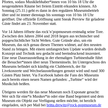
Pforten, sodass Musikliebhaber*innen von 10 bis 18 Uhr die
neugestalteten Räume bei freiem Eintritt erkunden können. Ab
Sonntag (25.11.) geht es dann in den regulären Museumsbetrieb
über und ist immer dienstags bis sonntags von 10 bis 18 Uhr
geöffnet. Die offizielle Eröffnung samt Sneak Preview für geladene
Gäste findet am 23. November statt.
Vor 14 Jahren öffnete das rock’n’popmuseum erstmalig seine Tore.
Zwischen den Jahren 2004 und 2018 liegen aus technischer und
popgeschichtlicher Sicht Welten. Gute Gründe also, um ein
Museum, das sich genau diesen Themen widmet, auf den neusten
Stand zu bringen. Mit einem umfangreichen Update wurden deshalb
Konzept und Technik neu gedacht und beeindruckend inszeniert.
Eine neue Dauerausstellung in der ehemaligen Turbinenhalle führt
die Besucher*innen über neun Themeninseln. Im Untergeschoss des
Museums befindet sich künftig ein Clubbereich, der für
Livekonzerte und Wechselausstellungen genutzt wird und rund 300
Gästen Platz bietet. Via Facebook haben die Fans des Museums
auch bereits einen neuen Namen gefunden: „Turbine“ wird der
Musikclub heißen.
Übrigens werden für das neue Museum noch Exponate gesucht:
Wer sich für eine*n Musiker*in oder eine Band begeistert und dem
Museum ein Objekt zur Verfügung stellen möchte, ist herzlich
eingeladen, sich per Mail bei
rb
.atti
iwerd
or@zt
op-kc
esump
ed.mu