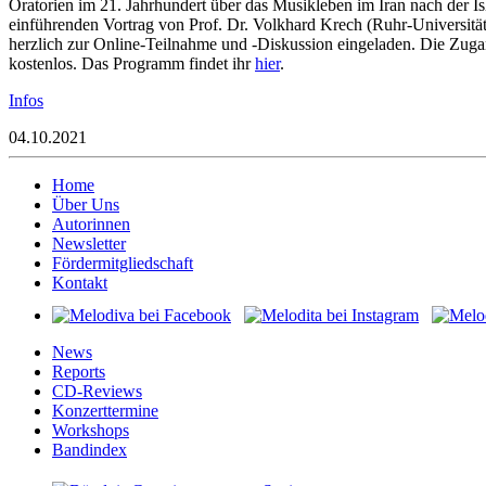
Oratorien im
21. Jahrhundert über das Musikleben im Iran nach der I
einführenden Vortrag von Prof. Dr. Volkhard Krech (Ruhr-Universitä
herzlich zur Online-Teilnahme und -Diskussion eingeladen.
Die Zugan
kostenlos.
Das Programm findet ihr
hier
.
Infos
04.10.2021
Home
Über Uns
Autorinnen
Newsletter
Fördermitgliedschaft
Kontakt
News
Reports
CD-Reviews
Konzerttermine
Workshops
Bandindex