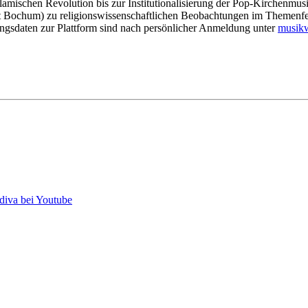
slamischen Revolution bis zur
Institutionalisierung der Pop-Kirchenmu
t
Bochum) zu religionswissenschaftlichen Beobachtungen im Themenf
gsdaten zur Plattform sind nach persönlicher Anmeldung unter
sum
si