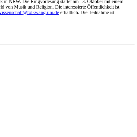
sik in NRW. Die Ringvorlesung startet am
13.
Oktober
mit einem
eld von Musik und
Religion.
Die interessierte Öffentlichkeit ist
wki
csnes
@tfah
wklof
u-gna
ed.in
erhältlich. Die Teilnahme ist