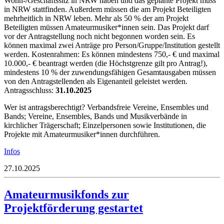
Wohn-/Geschäftssitz in NRW haben und das geplante Projekt muss
in NRW stattfinden. Außerdem müssen die am Projekt Beteiligten
mehrheitlich in NRW leben. Mehr als 50 % der am Projekt
Beteiligten müssen Amateurmusiker*innen sein. Das Projekt darf
vor der Antragstellung noch nicht begonnen worden sein. Es
können maximal zwei Anträge pro Person/Gruppe/Institution gestellt
werden. Kostenrahmen: Es können mindestens 750,- € und maximal
10.000,- € beantragt werden (die Höchstgrenze gilt pro Antrag!),
mindestens 10 % der zuwendungsfähigen Gesamtausgaben müssen
von den Antragstellenden als Eigenanteil geleistet werden.
Antragsschluss:
31.10.2025
Wer ist antragsberechtigt? Verbandsfreie Vereine, Ensembles und
Bands; Vereine, Ensembles, Bands und Musikverbände in
kirchlicher Trägerschaft; Einzelpersonen sowie Institutionen, die
Projekte mit Amateurmusiker*innen durchführen.
Infos
27.10.2025
Amateurmusikfonds zur
Projektförderung gestartet