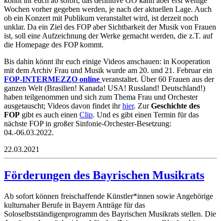
könnt ihr euch ab sofort, das definitive GO kann aber erst wenige
Wochen vorher gegeben werden, je nach der aktuellen Lage. Auch
ob ein Konzert mit Publikum veranstaltet wird, ist derzeit noch
unklar. Da ein Ziel des FOP aber Sichtbarkeit der Musik von Frauen
ist, soll eine Aufzeichnung der Werke gemacht werden, die z.T. auf
die Homepage des FOP kommt.
Bis dahin könnt ihr euch einige Videos anschauen: in Kooperation
mit dem Archiv Frau und Musik wurde am 20. und 21. Februar ein
FOP-INTERMEZZO
online
veranstaltet. Über 60 Frauen aus der
ganzen Welt (Brasilien! Kanada! USA! Russland! Deutschland!)
haben teilgenommen und sich zum Thema Frau und Orchester
ausgetauscht; Videos davon findet ihr
hier
. Zur
Geschichte des
FOP
gibt es auch einen
Clip
. Und es gibt einen Termin für das
nächste FOP in großer Sinfonie-Orchester-Besetzung:
04.-06.03.2022.
22.03.2021
Förderungen des Bayrischen Musikrats
Ab sofort können freischaffende Künstler*innen sowie Angehörige
kulturnaher Berufe in Bayern Anträge für das
Soloselbstständigenprogramm des Bayrischen Musikrats stellen. Die