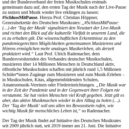
und der Bundesverband der freien Musikschulen erstmals
gemeinsam dazu auf, den ersten Tag der Musik nach der Live-Pause
zu nutzen und Musik wieder live erklingen zu lassen:
#SchlussMitPause
. Hierzu Prof. Christian Höppner,
Generalsekretär des Deutschen Musikrates:
„#SchlussMitPause:
(…) der ‘Tag der Musik‘ signalisiert den Neustart der Live-Musik
und richtet den Blick auf die kulturelle Vielfalt in unserem Land, die
es zu erhalten gilt. Die wissenschaftlichen Erkenntnisse zu den
pandemiegerechten Möglichkeiten gemeinsamen Musizierens und
Hörens ermöglichen mehr analoges Musikerleben, als derzeit
praktiziert wird.“
Laut Prof. Ulrich Rademacher, dem
Bundesvorsitzenden des Verbandes deutscher Musikschulen,
musizieren über 14 Millionen Menschen in Deutschland aktiv,
öffentliche Musikschulen schaffen mit jährlich rund 1,5 Millionen
Schüler*innen Zugänge zum Musizieren und zum Musik-Erleben –
in Musikschulen, Kitas, allgemeinbildenden Schulen,
Amateurmusik-Vereinen oder Fördereinrichtungen.
„Die Musik war
in der Zeit der Pandemie und in der Gegenwart ihrer Folgen nie
verstummt. Sie hat vielen Menschen viel Kraft gegeben. Jetzt gilt es
aber, das aktive Musikmachen wieder in den Alltag zu holen (…).
Der ‘Tag der Musik‘ soll uns allen ins Bewusstsein rufen, wie
wichtig Musik für menschliches Leben ist,“
so Rademacher.
Der Tag der Musik findet auf Initiative des Deutschen Musikrates
seit 2009 jährlich statt, seit 2019 immer am 21. Juni. Die Initiative