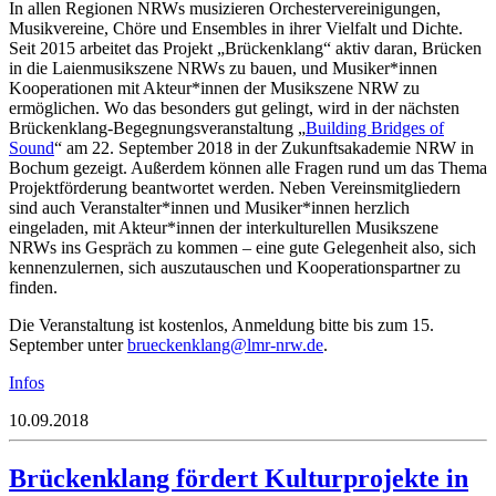
In allen Regionen NRWs musizieren Orchestervereinigungen,
Musikvereine, Chöre und Ensembles in ihrer Vielfalt und Dichte.
Seit 2015 arbeitet das Projekt „Brückenklang“ aktiv daran, Brücken
in die Laienmusikszene NRWs zu bauen, und Musiker*innen
Kooperationen mit Akteur*innen der Musikszene NRW zu
ermöglichen. Wo das besonders gut gelingt, wird in der nächsten
Brückenklang-Begegnungsveranstaltung „
Building Bridges of
Sound
“ am 22. September 2018 in der Zukunftsakademie NRW in
Bochum gezeigt. Außerdem können alle Fragen rund um das Thema
Projektförderung beantwortet werden. Neben Vereinsmitgliedern
sind auch Veranstalter*innen und Musiker*innen herzlich
eingeladen, mit Akteur*innen der interkulturellen Musikszene
NRWs ins Gespräch zu kommen – eine gute Gelegenheit also, sich
kennenzulernen, sich auszutauschen und Kooperationspartner zu
finden.
Die Veranstaltung ist kostenlos, Anmeldung bitte bis zum 15.
September unter
eurb
knekc
@gnal
n-rml
ed.wr
.
Infos
10.09.2018
Brückenklang fördert Kulturprojekte in