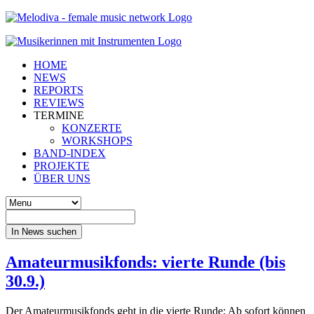
HOME
NEWS
REPORTS
REVIEWS
TERMINE
KONZERTE
WORKSHOPS
BAND-INDEX
PROJEKTE
ÜBER UNS
In News suchen
Amateurmusikfonds: vierte Runde (bis
30.9.)
Der Amateurmusikfonds geht in die vierte Runde: Ab sofort können