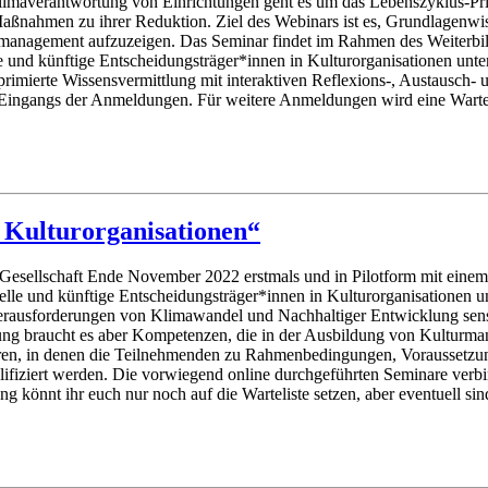
maverantwortung von Einrichtungen geht es um das Lebenszyklus-Prin
Maßnahmen zu ihrer Reduktion. Ziel des Webinars ist es, Grundlagenw
amanagement aufzuzeigen. Das Seminar findet im Rahmen des Weiterbil
elle und künftige Entscheidungsträger*innen in Kulturorganisationen un
mprimierte Wissensvermittlung mit interaktiven Reflexions-, Austausch
 Eingangs der Anmeldungen. Für weitere Anmeldungen wird eine Wartel
 Kulturorganisationen“
he Gesellschaft Ende November 2022 erstmals und in Pilotform mit ei
elle und künftige Entscheidungsträger*innen in Kulturorganisationen u
e Herausforderungen von Klimawandel und Nachhaltiger Entwicklung sen
tzung braucht es aber Kompetenzen, die in der Ausbildung von Kulturm
aren, in denen die Teilnehmenden zu Rahmenbedingungen, Voraussetzu
fiziert werden. Die vorwiegend online durchgeführten Seminare verbin
g könnt ihr euch nur noch auf die Warteliste setzen, aber eventuell