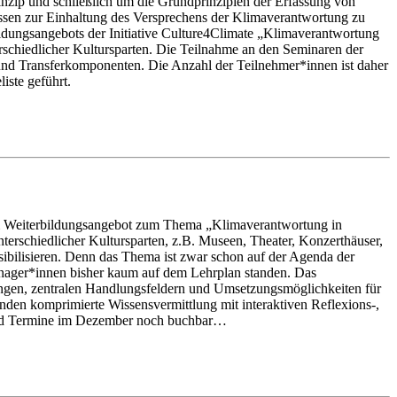
zip und schließlich um die Grundprinzipien der Erfassung von
issen zur Einhaltung des Versprechens der Klimaverantwortung zu
dungsangebots der Initiative Culture4Climate „Klimaverantwortung
terschiedlicher Kultursparten. Die Teilnahme an den Seminaren der
- und Transferkomponenten. Die Anzahl der Teilnehmer*innen ist daher
iste geführt.
nem Weiterbildungsangebot zum Thema „Klimaverantwortung in
nterschiedlicher Kultursparten, z.B. Museen, Theater, Konzerthäuser,
sibilisieren. Denn das Thema ist zwar schon auf der Agenda der
anager*innen bisher kaum auf dem Lehrplan standen. Das
ngen, zentralen Handlungsfeldern und Umsetzungsmöglichkeiten für
den komprimierte Wissensvermittlung mit interaktiven Reflexions-,
 sind Termine im Dezember noch buchbar…