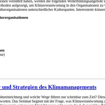
nen vermittelt haben, werden die folgenden Weiterbildungsangebote s
hoden aufgezeigt, um Klimaverantwortung in den Organisationen zu ve
lturorganisationen unterschiedlicher Kultursparten. Interessierte könn
turorganisationen
nen
tur)
 und Strategien des Klimamanagements
Kultureinrichtung und welche Wege führen nur scheinbar zum Ziel? Di
orten. Das Seminar beginnt mit der Frage, was Klimaverantwortung au