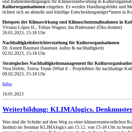
und Rahmenbedingungen für Klimaverantwortung in Kulturorganisatio
Kulturorganisationen
eingehen. Es werden Handlungsfelder und Met
richten sich an aktuelle und künftige Entscheidungsträger*innen in Ku
Hotspots der Klimawirkung und Klimaschutzmaßnahmen in Kul
Viviana López H., Tobias Wagner, Ina Rüdenauer (Öko-Institut)
26.01.2023, 15-18 Uhr
Nachhaltigkeitsberichterstattung für Kulturorganisationen
Dr. Annett Baumast (baumast. kultur & nachhaltigkeit)
02.02.2023, 15-18 Uhr
Strategisches Nachhaltigkeitsmanagement für Kulturorganisatio
Vera Hefele, Teresa Trunk (What if – Projektbüro für nachhaltige Kul
09.02.2023, 15-18 Uhr
Infos
10.01.2023
Weiterbildung: KLIMAlogics. Denkmuster
Was sind die Schritte auf dem Weg zu einer klimaverantwortlichen 
Institut) im Seminar KLIMAlogics am 15.12. von 15-18 Uhr zu beantw