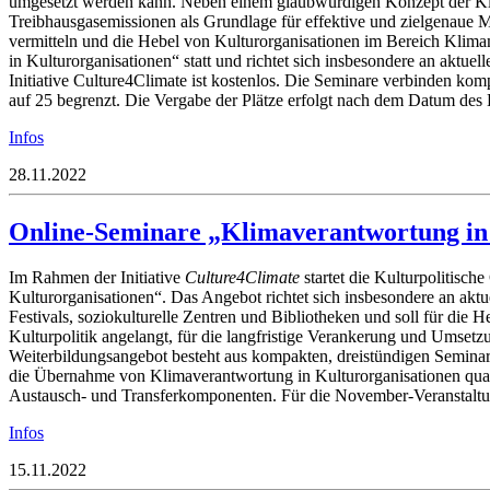
umgesetzt werden kann. Neben einem glaubwürdigen Konzept der Kli
Treibhausgasemissionen als Grundlage für effektive und zielgenaue 
vermitteln und die Hebel von Kulturorganisationen im Bereich Klim
in Kulturorganisationen“ statt und richtet sich insbesondere an aktu
Initiative Culture4Climate ist kostenlos. Die Seminare verbinden ko
auf 25 begrenzt. Die Vergabe der Plätze erfolgt nach dem Datum des
Infos
28.11.2022
Online-Seminare „Klimaverantwortung in
Im Rahmen der Initiative
Culture4Climate
startet die Kulturpolitisc
Kulturorganisationen“. Das Angebot richtet sich insbesondere an aktu
Festivals, soziokulturelle Zentren und Bibliotheken und soll für di
Kulturpolitik angelangt, für die langfristige Verankerung und Umse
Weiterbildungsangebot besteht aus kompakten, dreistündigen Semin
die Übernahme von Klimaverantwortung in Kulturorganisationen quali
Austausch- und Transferkomponenten. Für die November-Veranstaltun
Infos
15.11.2022