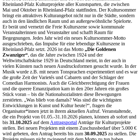
Rheinland-Pfalz Kulturprojekte aller Kunstsparten, die zwischen
Mai und Oktober in Rheinland-Pfalz stattfinden. Der Kultursommer
bringt ein attraktives Kulturangebot nicht nur in die Städte, sondern
auch in den ländlichen Raum und an außergewöhnliche Spielorte.
Er berät und vernetzt die Freie Kulturszene sowie kommunale
Veranstalterinnen und Veranstalter und schafft Raum für
Begegnungen. Jedes Jahr wird ein neues Kultursommer-Motto
ausgeschrieben, das Impulse für eine lebendige Kulturszene in
Rheinland-Pfalz setzt. 2026 ist das Motto
„Die Goldenen
Zwanziger“
, das die Jahre zwischen 1924 und der
Weltwirtschaftskrise 1929 in Deutschland meint, in der auch in
vielen Künsten nach neuen Ausdrucksformen gesucht wurde. In der
Musik wurde z.B. mit neuen Tonsprachen experimentiert und es war
die große Zeit der Varietés und Cabarets und der Schlager der
Comedian Harmonists. Auch die Gleichberechtigung der Frauen
und die queere Emanzipation kam in den 20er Jahren ein großes
Stück voran – bis die Nationalsozialisten diese Bewegungen
zerstörten. „Was blieb von damals? Was sind die wichtigsten
Entwicklungen in Kunst und Kultur heute?“, fragen die
Organisator*innen jetzt in ihrem aktuellen Aufruf. Veranstaltende,
die ein Projekt von 01.05.-31.10.2026 planen, können ab sofort und
bis
31.10.2025
auf dem
Antragsportal
Anträge für Kulturprojekte
stellen. Bei neuen Projekten mit einem Zuschussbedarf über 5.000 €
wird gebeten, den Antrag bereits bis zum
30.09.2025
zu stellen. Die
Projekte müssen nicht zwingend mit dem Motto zu tun haben.