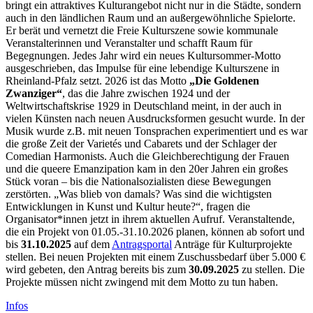
bringt ein attraktives Kulturangebot nicht nur in die Städte, sondern
auch in den ländlichen Raum und an außergewöhnliche Spielorte.
Er berät und vernetzt die Freie Kulturszene sowie kommunale
Veranstalterinnen und Veranstalter und schafft Raum für
Begegnungen. Jedes Jahr wird ein neues Kultursommer-Motto
ausgeschrieben, das Impulse für eine lebendige Kulturszene in
Rheinland-Pfalz setzt. 2026 ist das Motto
„Die Goldenen
Zwanziger“
, das die Jahre zwischen 1924 und der
Weltwirtschaftskrise 1929 in Deutschland meint, in der auch in
vielen Künsten nach neuen Ausdrucksformen gesucht wurde. In der
Musik wurde z.B. mit neuen Tonsprachen experimentiert und es war
die große Zeit der Varietés und Cabarets und der Schlager der
Comedian Harmonists. Auch die Gleichberechtigung der Frauen
und die queere Emanzipation kam in den 20er Jahren ein großes
Stück voran – bis die Nationalsozialisten diese Bewegungen
zerstörten. „Was blieb von damals? Was sind die wichtigsten
Entwicklungen in Kunst und Kultur heute?“, fragen die
Organisator*innen jetzt in ihrem aktuellen Aufruf. Veranstaltende,
die ein Projekt von 01.05.-31.10.2026 planen, können ab sofort und
bis
31.10.2025
auf dem
Antragsportal
Anträge für Kulturprojekte
stellen. Bei neuen Projekten mit einem Zuschussbedarf über 5.000 €
wird gebeten, den Antrag bereits bis zum
30.09.2025
zu stellen. Die
Projekte müssen nicht zwingend mit dem Motto zu tun haben.
Infos