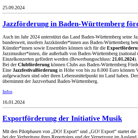
25.09.2024
Jazzförderung in Baden-Württemberg förd
Auch im Jahr 2024 unterstützt das Land Baden-Württemberg seine Ja
bundesweit, insofern Jazzkünstler*innen aus Baden-Württemberg betei
Künstler*innen sowie Ensembles können sich für die
Exportförder
Jazzmusiker*innen, die außerhalb von Baden-Württemberg (national u
Einzelkonzerten gefördert werden (Bewerbungsschluss:
21.01.2024
).
Bei der
Clubförderung
können Clubs aus Baden-Württemberg Förder
Eine
Jazzfestivalförderung
in Höhe von bis zu 8.000 Euro können V
aufgewachsen sind oder ihren Lebensmittelpunkt im Land haben. De
übernimmt der Jazzverband Baden-Württemberg.
Infos
16.01.2024
Exportförderung der Initiative Musik
Mit den Pilotphasen von „DO! Export“ und „GO! Export“ startet die
bei der Verbreitung ihres Repertoires und der Vernetzung im Ausland 