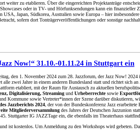
dort weiter zu etablieren. Über die eingereichten Projektanträge entsche
ls, Showcases oder in TV- und Hörfunksendungen kann ein finanzieller
en USA, Japan, Südkorea, Australien sowie Europa – hier insbesondere
tracht, sofern dort Tonträgerveröffentlichungen oder sonstige nachha
zz Now!“ 31.10.-01.11.24 in Stuttgart ein
itag, den 1. November 2024 zum 28. Jazzforum, der Jazz Now! 2024 ins
et alle zwei Jahre in einem anderen Bundesland statt und richtet sich a
attform etabliert, mit der Raum für Austausch zu aktuellen berufspoli
genz, Digitalisierung, Streaming
und
Urheberrechte
sowie
Exportfö
 und Kommune sowie Vertreter*innen der Szene darüber diskutieren, w
des Jazzberichts 2024
, der von der Bundeskonferenz Jazz erarbeitete 
eite Mitgliederversammlung
des Jahres der Deutschen Jazzunion stat
45. Stuttgarter IG JAZZTage ein, die ebenfalls im Theaterhaus stattfin
en und ist kostenlos. Um Anmeldung zu den Workshops wird gebeten. Das