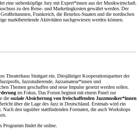
idet eine siebenköpfige Jury mit Expert*innen aus der Musikwirtschaft.
 Zuschuss zu den Reise- und Marketingkosten gewährt werden. Der
 Großbritannien, Frankreich, die Benelux-Staaten und die nordischen
ltige marktbereitende Aktivitäten nachgewiesen werden können.
 Theaterhaus Stuttgart ein. Diesjähriger Kooperationspartner der
n Jazzprofis, Jazzstudierende, Jazzamateur*innen und
tischen Themen geschaffen und neue Impulse gesetzt werden sollen.
rderung
im Fokus. Das Forum beginnt mit einem Panel zur
ie die
soziale Absicherung von freischaffenden Jazzmusiker*innen
Bericht über die Lage des Jazz in Deutschland. Erstmals wird ein
t. Nach den tagsüber stattfindenden Formaten, die auch Workshops
den.
 Programm findet ihr online.