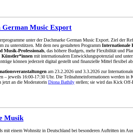
m German Music Export
örderprogramme unter der Dachmarke German Music Export. Ziel der Ref
um zu unterstützen. Mit dem neu gestalteten Programm
Internationale
 Musik-Professionals
, das höhere Budgets, mehr Flexibilität und Pl
n
Künstler*innen
mit internationalem Entwicklungspotenzial und unter
räge können jederzeit digital gestellt und finanzielle Mittel flexibel 
rmationsveranstaltungen
am 23.2.2026 und 3.3.2026 zur Internationa
 – jeweils 16:00-17:30 Uhr. Die Teilnahmeinformationen werden in Kürz
 jetzt an die Moderatorin
Diona Bathily
stellen; sie wird das Kick Off
ve Musik
 mit einem Wohnsitz in Deutschland bei besonderen Auftritten im Ausla