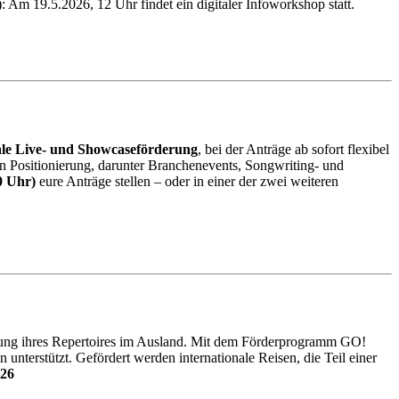
 Am 19.5.2026, 12 Uhr findet ein digitaler Infoworkshop statt.
ale Live- und Showcaseförderung
, bei der Anträge ab sofort flexibel
alen Positionierung, darunter Branchenevents, Songwriting- und
00 Uhr)
eure Anträge stellen – oder in einer der zwei weiteren
ung ihres Re
pertoires im Ausland. Mit dem Förderprogramm GO!
nterstützt. Gefördert werden internationale Reisen, die Teil einer
026