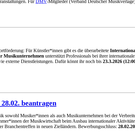
ranstaltungen. Für
DMV
-Mitglieder (Verband Deutscher Musikverlage):
ortförderung: Für Künstler*innen gibt es die überarbeitete
Internation
für Musikunternehmen
unterstützt Professionals bei ihrer internation
e externe Dienstleistungen. Dafür könnt ihr noch bis
23.3.2026 (12:
 28.02. beantragen
usik sowohl
Musiker*innen als auch Musikunternehmen bei der Verbreit
er*innen der Musikwirtschaft beim Ausbau internationaler Aktivitäten u
der Branchentreffen in neuen Zielländern. Bewerbungsschluss:
28.02.2