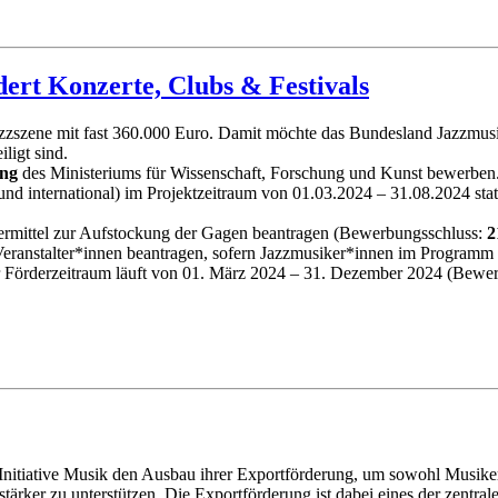
ert Konzerte, Clubs & Festivals
zzszene mit fast 360.000 Euro. Damit möchte das Bundesland Jazzmusik
ligt sind.
ung
des Ministeriums für Wissenschaft, Forschung und Kunst bewerben. 
nd international) im Projektzeitraum von 01.03.2024 – 31.08.2024 sta
mittel zur Aufstockung der Gagen beantragen (Bewerbungsschluss:
2
eranstalter*innen beantragen, sofern Jazzmusiker*innen im Programm 
r Förderzeitraum läuft von 01. März 2024 – 31. Dezember 2024 (Bewe
 Initiative Musik den Ausbau ihrer Exportförderung, um sowohl Musik
stärker zu unterstützen. Die Exportförderung ist dabei eines der zentr