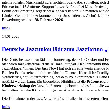
internationalen Musikmarkt zu erleichtern oder dabei zu helfen, sich 
Für maximal 15 Auftritte, Supportshows, Auftritte bei Musikfestiva
Fokus der Förderung liegt dabei auf absatzstarken Zielmärkten wie d
Länder. Weitere Länder kommen unter Umständen als Zielmärkte in Be
Bewerbungsschluss:
28. Februar 2026
Infos
14.01.2026
Deutsche Jazzunion lädt zum Jazzforum „Ja
Die Deutsche Jazzunion lädt am Donnerstag, den 31. Oktober und Fre
biennalen Jazzkonferenz ist die IG Jazz Stuttgart. Das Jazzforum find
Jazzliebhaber*innen. Die Jazz Now! hat sich als eine wegweisende Pl
Bei den Panels stehen in diesem Jahr die Themen
Künstliche Intelli
Veränderung der Kulturförderung, bei dem Politiker*innen aus Land
gestärkt werden kann. Ein besonderes Highlight ist die
Präsentation 
Kinderworkshop
der Jazzpilot*innen angeboten und es findet die
zw
beinhalten, lädt die IG Jazz Stuttgart am Abend zu den Konzerten der 
Die Teilnahme an der Jazz Now! 2024 steht allen Interessierten off
Infos