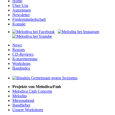
Home
Über Uns
Autorinnen
Newsletter
Fördermitgliedschaft
Kontakt
News
Reports
CD-Reviews
Konzerttermine
Workshops
Bandindex
Projekte von Melodiva/Fmb
Melodiva Club Concerts
Melodita
Miezenabend
Bandfieber
Unsere Workshops