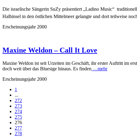
Die israelische Sängerin SuZy präsentiert „Ladino Music“  traditionel
Halbinsel in den östlichen Mittelmeer gelangte und dort teilweise no
Erscheinungsjahr 2000
Maxine Weldon – Call It Love
Maxine Weldon ist seit Urzeiten im Geschäft, ihr erster Auftritt im ers
doch weit über das Bluesige hinaus. Es finden
…mehr
Erscheinungsjahr 2000
1
...
272
273
274
275
276
277
278