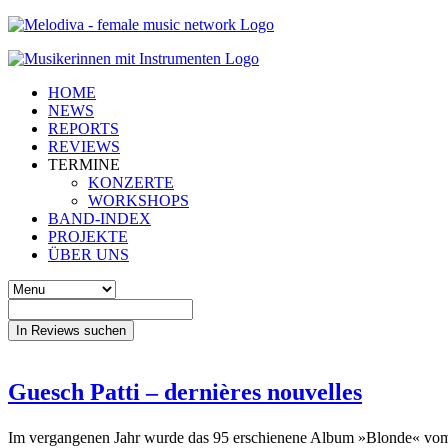
HOME
NEWS
REPORTS
REVIEWS
TERMINE
KONZERTE
WORKSHOPS
BAND-INDEX
PROJEKTE
ÜBER UNS
In Reviews suchen
Guesch Patti – dernières nouvelles
Im vergangenen Jahr wurde das 95 erschienene Album »Blonde« vom d