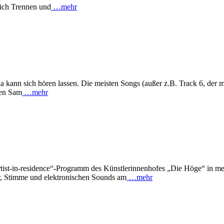
sich Trennen und
…mehr
la kann sich hören lassen. Die meisten Songs (außer z.B. Track 6, de
ten Sam
…mehr
artist-in-residence“-Programm des Künstlerinnenhofes „Die Höge“ in m
er, Stimme und elektronischen Sounds am
…mehr