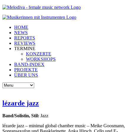
HOME
NEWS
REPORTS
REVIEWS
TERMINE
KONZERTE
WORKSHOPS
BAND-INDEX
PROJEKTE
ÜBER UNS
lézarde jazz
Band/Solistin, Stil:
Jazz
lézarde jazz – minimal global chamber music – Meike Goosmann,
Sopransaxofon und Bassklarinette, Anka Hirsch, Cello und E-