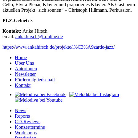
Cello, Elvira Plenar, Klavier und präpariertes Klavier. Als Gast beim
aktuellen Projekt „sich sonnen“ – Christoph Hillmann, Perkussion.
PLZ-Gebiet:
3
Kontakt:
Anka Hirsch
email:
kna
rih.a
t@hcs
ilno-
ed.en
https://www.ankahirsch.de/projekte/l%C3%A9zarde-jazz/
Home
Über Uns
Autorinnen
Newsletter
Fördermitgliedschaft
Kontakt
News
Reports
CD-Reviews
Konzerttermine
Workshops