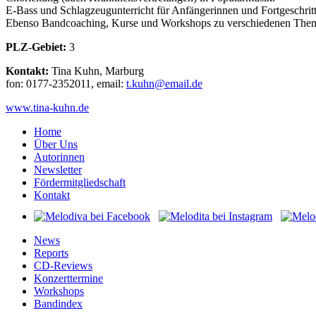
E-Bass und Schlagzeugunterricht für Anfängerinnen und Fortgeschrit
Ebenso Bandcoaching, Kurse und Workshops zu verschiedenen Theme
PLZ-Gebiet:
3
Kontakt:
Tina Kuhn, Marburg
fon: 0177-2352011, email:
huk.t
ame@n
ed.li
www.tina-kuhn.de
Home
Über Uns
Autorinnen
Newsletter
Fördermitgliedschaft
Kontakt
News
Reports
CD-Reviews
Konzerttermine
Workshops
Bandindex