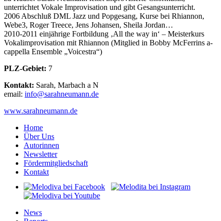
unterrichtet Vokale Improvisation und gibt Gesangsunterricht.
2006 Abschluß DML Jazz und Popgesang, Kurse bei Rhiannon,
Webe3, Roger Treece, Jens Johansen, Sheila Jordan…
2010-2011 einjährige Fortbildung ‚All the way in‘ – Meisterkurs
Vokalimprovisation mit Rhiannon (Mitglied in Bobby McFerrins a-
cappella Ensemble „Voicestra“)
PLZ-Gebiet:
7
Kontakt:
Sarah, Marbach a N
email:
@ofni
haras
amuen
ed.nn
www.sarahneumann.de
Home
Über Uns
Autorinnen
Newsletter
Fördermitgliedschaft
Kontakt
News