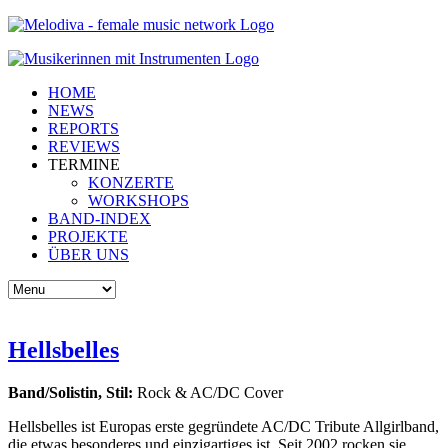
HOME
NEWS
REPORTS
REVIEWS
TERMINE
KONZERTE
WORKSHOPS
BAND-INDEX
PROJEKTE
ÜBER UNS
Hellsbelles
Band/Solistin, Stil:
Rock & AC/DC Cover
Hellsbelles ist Europas erste gegründete AC/DC Tribute Allgirlband,
die etwas besonderes und einzigartiges ist. Seit 2002 rocken sie