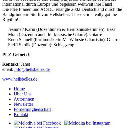
international durch Europa und begeisern weltweit ihre Fans!!
Die Idee Frauen und AC/DC erlangte 2002 Deutschland durch die
Bandgründerin Steffi von Hellsbelles. These Girls really got the
Rhythm!!
Jeanine / Karin (Dozentinnen & Berufsmusikerinnen): Bass
Moni (Dozentin auch für klassische Gitarre): Gitarre
Reno Schnell (Profimusikerin MTW beste Gitarristin): Gitarre
Steffi Skolik (Dozentin): Schlagzeug
PLZ-Gebiet:
6
Kontakt:
Janet
email:
ofni
lleh@
llebs
ed.se
www.hellsbelles.de
Home
Über Uns
Autorinnen
Newsletter
Fördermitgliedschaft
Kontakt