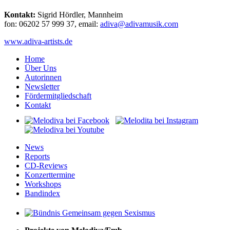
Kontakt:
Sigrid Hördler, Mannheim
fon: 06202 57 999 37, email:
avida
vida@
isuma
moc.k
www.adiva-artists.de
Home
Über Uns
Autorinnen
Newsletter
Fördermitgliedschaft
Kontakt
News
Reports
CD-Reviews
Konzerttermine
Workshops
Bandindex