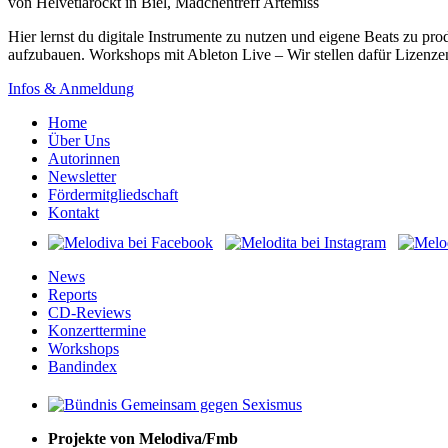
von
Helvetiarockt
in Biel, Mädchentreff Artemiss
Hier lernst du digitale Instrumente zu nutzen und eigene Beats zu 
aufzubauen. Workshops mit Ableton Live – Wir stellen dafür Lizenze
Infos & Anmeldung
Home
Über Uns
Autorinnen
Newsletter
Fördermitgliedschaft
Kontakt
News
Reports
CD-Reviews
Konzerttermine
Workshops
Bandindex
Projekte von Melodiva/Fmb