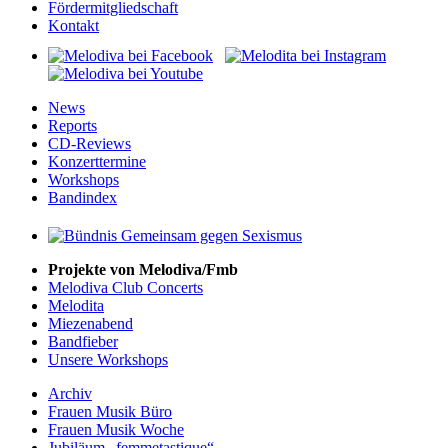
Fördermitgliedschaft
Kontakt
News
Reports
CD-Reviews
Konzerttermine
Workshops
Bandindex
Projekte von Melodiva/Fmb
Melodiva Club Concerts
Melodita
Miezenabend
Bandfieber
Unsere Workshops
Archiv
Frauen Musik Büro
Frauen Musik Woche
Jubiläum „femmetastique“