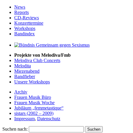
News
Reports
CD-Reviews
Konzerttermine
Workshops
Bandindex
Projekte von Melodiva/Fmb
Melodiva Club Concerts
Melodita
Miezenabend
Bandfieber
Unsere Workshops
Archiv
Frauen Musik Büro
Frauen Musik Woche
Jubiläum „femmetastique“
sistars (2002 – 2009)
Impressum
,
Datenschutz
Suchen nach: