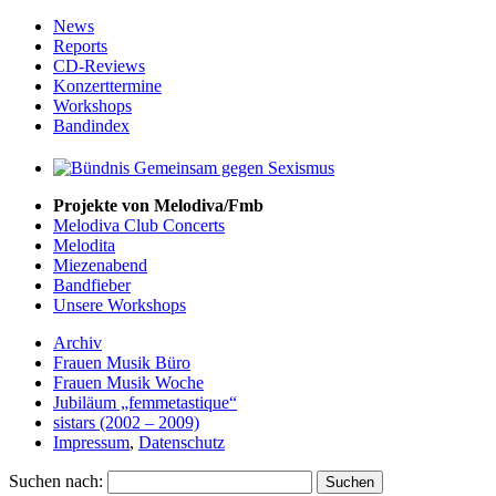
News
Reports
CD-Reviews
Konzerttermine
Workshops
Bandindex
Projekte von Melodiva/Fmb
Melodiva Club Concerts
Melodita
Miezenabend
Bandfieber
Unsere Workshops
Archiv
Frauen Musik Büro
Frauen Musik Woche
Jubiläum „femmetastique“
sistars (2002 – 2009)
Impressum
,
Datenschutz
Suchen nach: