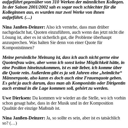
aufgeführt gegenüber von 310 Werken der männlichen Kollegen.
In der Saison 2001/2002 sah es sogar noch schlechter für die
Kolleginnen aus, es wurden nur zwei Werke von ihnen
aufgeführt. (…)
Nina Janßen-Deinzer:
Also ich verstehe, dass man drüber
nachgedacht hat, Quoten einzuführen, auch wenn das jetzt nicht die
Lösung ist, aber es ist sicherlich gut, die Probleme überhaupt
anzusprechen. Was halten Sie denn von einer Quote für
Komponistinnen?
Meine persönliche Meinung ist, dass ich auch nicht gerne eine
Quotenfrau wäre, aber wenn ich sonst keine Möglichkeit hätte, in
eine Position hineinzukommen, ist es mir lieber, ich komme über
die Quote rein. Außerdem gibt es ja seit Jahren eine „heimliche“
Männerquote, also kann es doch auch eine Frauenquote geben.
Es geht ja auch darum, dass man als Komponistin oder Dirigentin
auch erstmal in die Lage kommen soll, gehört zu werden.
Uwe Dierksen:
Da kommen wir wieder an die Stelle, wo ich vorhin
schon gesagt habe, dass in der Musik und in der Komposition
Qualität der einzige Maßstab ist.
Nina Janßen-Deinzer:
Ja, so sollte es sein, aber ist es tatsächlich
so? (…)