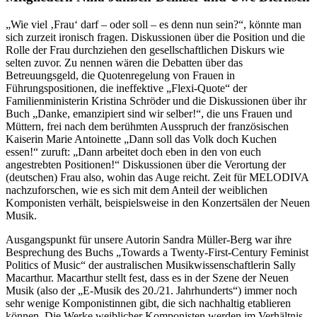
„Wie viel ‚Frau‘ darf – oder soll – es denn nun sein?“, könnte man
sich zurzeit ironisch fragen. Diskussionen über die Position und die
Rolle der Frau durchziehen den gesellschaftlichen Diskurs wie
selten zuvor. Zu nennen wären die Debatten über das
Betreuungsgeld, die Quotenregelung von Frauen in
Führungspositionen, die ineffektive „Flexi-Quote“ der
Familienministerin Kristina Schröder und die Diskussionen über ihr
Buch „Danke, emanzipiert sind wir selber!“, die uns Frauen und
Müttern, frei nach dem berühmten Ausspruch der französischen
Kaiserin Marie Antoinette „Dann soll das Volk doch Kuchen
essen!“ zuruft: „Dann arbeitet doch eben in den von euch
angestrebten Positionen!“ Diskussionen über die Verortung der
(deutschen) Frau also, wohin das Auge reicht. Zeit für MELODIVA
nachzuforschen, wie es sich mit dem Anteil der weiblichen
Komponisten verhält, beispielsweise in den Konzertsälen der Neuen
Musik.
Ausgangspunkt für unsere Autorin Sandra Müller-Berg war ihre
Besprechung des Buchs „Towards a Twenty-First-Century Feminist
Politics of Music“ der australischen Musikwissenschaftlerin Sally
Macarthur. Macarthur stellt fest, dass es in der Szene der Neuen
Musik (also der „E-Musik des 20./21. Jahrhunderts“) immer noch
sehr wenige Komponistinnen gibt, die sich nachhaltig etablieren
können. Die Werke weiblicher Komponisten werden im Verhältnis