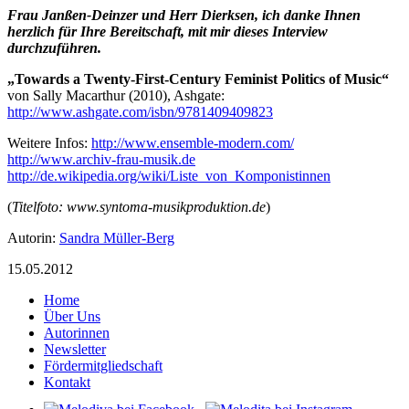
Frau Janßen-Deinzer und Herr Dierksen, ich danke Ihnen
herzlich für Ihre Bereitschaft, mit mir dieses Interview
durchzuführen.
„Towards a Twenty-First-Century Feminist Politics of Music“
von Sally Macarthur (2010), Ashgate:
http://www.ashgate.com/isbn/9781409409823
Weitere Infos:
http://www.ensemble-modern.com/
http://www.archiv-frau-musik.de
http://de.wikipedia.org/wiki/Liste_von_Komponistinnen
(
Titelfoto: www.syntoma-musikproduktion.de
)
Autorin:
Sandra Müller-Berg
15.05.2012
Home
Über Uns
Autorinnen
Newsletter
Fördermitgliedschaft
Kontakt