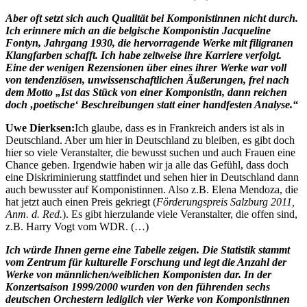
Aber oft setzt sich auch Qualität bei Komponistinnen nicht durch.
Ich erinnere mich an die belgische Komponistin Jacqueline
Fontyn, Jahrgang 1930, die hervorragende Werke mit filigranen
Klangfarben schafft. Ich habe zeitweise ihre Karriere verfolgt.
Eine der wenigen Rezensionen über eines ihrer Werke war voll
von tendenziösen, unwissenschaftlichen Äußerungen, frei nach
dem Motto „Ist das Stück von einer Komponistin, dann reichen
doch ‚poetische‘ Beschreibungen statt einer handfesten Analyse.“
Uwe Dierksen:
Ich glaube, dass es in Frankreich anders ist als in
Deutschland. Aber um hier in Deutschland zu bleiben, es gibt doch
hier so viele Veranstalter, die bewusst suchen und auch Frauen eine
Chance geben. Irgendwie haben wir ja alle das Gefühl, dass doch
eine Diskriminierung stattfindet und sehen hier in Deutschland dann
auch bewusster auf Komponistinnen. Also z.B. Elena Mendoza, die
hat jetzt auch einen Preis gekriegt (
Förderungspreis Salzburg 2011,
Anm. d. Red.
). Es gibt hierzulande viele Veranstalter, die offen sind,
z.B. Harry Vogt vom WDR. (…)
Ich würde Ihnen gerne eine Tabelle zeigen. Die Statistik stammt
vom Zentrum für kulturelle Forschung und legt die Anzahl der
Werke von männlichen/weiblichen Komponisten dar. In der
Konzertsaison 1999/2000 wurden von den führenden sechs
deutschen Orchestern lediglich vier Werke von Komponistinnen