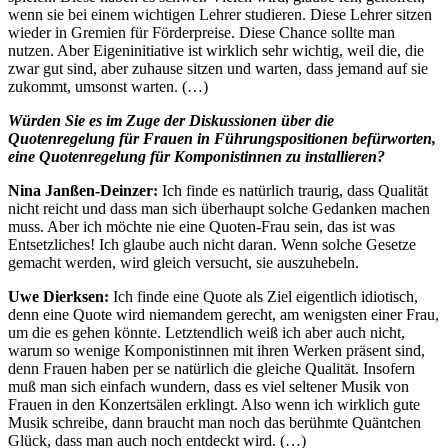
wenn sie bei einem wichtigen Lehrer studieren. Diese Lehrer sitzen
wieder in Gremien für Förderpreise. Diese Chance sollte man
nutzen. Aber Eigeninitiative ist wirklich sehr wichtig, weil die, die
zwar gut sind, aber zuhause sitzen und warten, dass jemand auf sie
zukommt, umsonst warten. (…)
Würden Sie es im Zuge der Diskussionen über die
Quotenregelung für Frauen in Führungspositionen befürworten,
eine Quotenregelung für Komponistinnen zu installieren?
Nina Janßen-Deinzer:
Ich finde es natürlich traurig, dass Qualität
nicht reicht und dass man sich überhaupt solche Gedanken machen
muss. Aber ich möchte nie eine Quoten-Frau sein, das ist was
Entsetzliches! Ich glaube auch nicht daran. Wenn solche Gesetze
gemacht werden, wird gleich versucht, sie auszuhebeln.
Uwe Dierksen:
Ich finde eine Quote als Ziel eigentlich idiotisch,
denn eine Quote wird niemandem gerecht, am wenigsten einer Frau,
um die es gehen könnte. Letztendlich weiß ich aber auch nicht,
warum so wenige Komponistinnen mit ihren Werken präsent sind,
denn Frauen haben per se natürlich die gleiche Qualität. Insofern
muß man sich einfach wundern, dass es viel seltener Musik von
Frauen in den Konzertsälen erklingt. Also wenn ich wirklich gute
Musik schreibe, dann braucht man noch das berühmte Quäntchen
Glück, dass man auch noch entdeckt wird. (…)