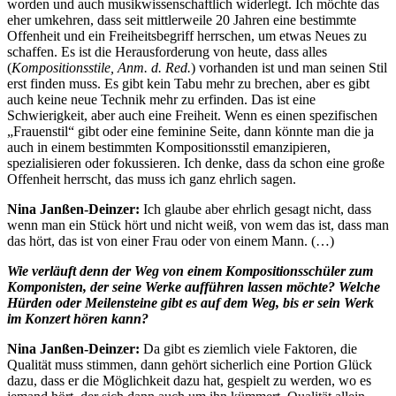
worden und auch musikwissenschaftlich widerlegt. Ich möchte das
eher umkehren, dass seit mittlerweile 20 Jahren eine bestimmte
Offenheit und ein Freiheitsbegriff herrschen, um etwas Neues zu
schaffen. Es ist die Herausforderung von heute, dass alles
(
Kompositionsstile, Anm. d. Red.
) vorhanden ist und man seinen Stil
erst finden muss. Es gibt kein Tabu mehr zu brechen, aber es gibt
auch keine neue Technik mehr zu erfinden. Das ist eine
Schwierigkeit, aber auch eine Freiheit. Wenn es einen spezifischen
„Frauenstil“ gibt oder eine feminine Seite, dann könnte man die ja
auch in einem bestimmten Kompositionsstil emanzipieren,
spezialisieren oder fokussieren. Ich denke, dass da schon eine große
Offenheit herrscht, das muss ich ganz ehrlich sagen.
Nina Janßen-Deinzer:
Ich glaube aber ehrlich gesagt nicht, dass
wenn man ein Stück hört und nicht weiß, von wem das ist, dass man
das hört, das ist von einer Frau oder von einem Mann. (…)
Wie verläuft denn der Weg von einem Kompositionsschüler zum
Komponisten, der seine Werke aufführen lassen möchte? Welche
Hürden oder Meilensteine gibt es auf dem Weg, bis er sein Werk
im Konzert hören kann?
Nina Janßen-Deinzer:
Da gibt es ziemlich viele Faktoren, die
Qualität muss stimmen, dann gehört sicherlich eine Portion Glück
dazu, dass er die Möglichkeit dazu hat, gespielt zu werden, wo es