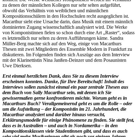
zu denen der männlichen Kollegen nur sehr selten aufgeführt,
obwohl das Verhältnis von weiblichen und männlichen
Kompositionsschülern in den Hochschulen recht ausgeglichen ist.
Macarthur sieht eine Ursache darin, dass Musik mit einem männlich
dominierten Zugang wissenschaftlich analysiert wird. Die Werke
von Komponistinnen fielen so schon durch eine Art „Raster“, sodass
es letztendlich nur selten zu deren Aufführungen käme. Sandra
Müller-Berg machte sich auf den Weg, einige von Macarthurs
Thesen mit zwei Mitgliedern des Ensemble Modern in Frankfurt zu
diskutieren. Im Folgenden finden sich Auszüge aus dem Interview
mit der Klarinettistin Nina Janßen-Deinzer und dem Posaunisten
Uwe Dierksen.
Erst einmal herzlichen Dank, dass Sie zu diesem Interview
erscheinen konnten. Danke, für Ihre Bereitschaft! Inhalt des
Interviews sollen zunächst einmal ein paar zentrale Thesen aus
dem Buch von Sally Macarthur sein, mit denen ich Sie
gewissermaßen gerne konfrontieren möchte. Worum geht es in
Macarthurs Buch? Verallgemeinernd geht es um die Rolle – oder
um die Aufstellung – der Komponistin im 21. Jahrhundert, die
Macarthur analysiert und darüber hinaus versucht,
Erklärungsmodelle für einige Phänomene zu finden. Sie stellt fest,
dass es in Australien – und auch in Nordamerika – in den
Kompositionsklassen viele Studentinnen gibt, und dass es auch
sehr viel mehr Musikerinnen gibt als noch vor einigen Jahren,