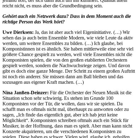
jemand hört, der sich dann auch um ihn kümmert. Qualität allein
reicht nicht, es muss aber die Grundbedingung sein.
Gehört auch ein Netzwerk dazu? Dass in dem Moment auch die
richtige Person das Werk hört?
Uwe Dierksen:
Ja, das ist aber auch viel Eigeninitiative. (…) Wir
sehen das ja auch beim Ensemble Modern, wie viele Leute da aktiv
werden, um weitere Ensembles zu bilden. (…) Ich glaube, bei
Komponistinnen ist es ähnlich. Sie haben mittlerweile eine sehr viel
größere Chance gespielt zu werden, weil viele Ensembles nicht die
Komponisten spielen, die von den großen etablierten Orchestern
gespielt werden, sondern die Nachwuchsriege zeigen. Und davon
gibt es doch eine ganze Menge. Der Schritt zu einem großen Auftritt
ist noch ein anderer. Sie müssen dann am Ball bleiben und das
sozusagen aus eigener Kraft machen. (…)
Nina Janßen-Deinzer:
Für die Orchester der Neuen Musik ist die
Situation schon sehr schwierig. Es stehen im Grunde 100
Komponisten vor der Tür, die wollen, dass wir sie spielen. Da
schafft man es oftmals nicht mal, überhaupt zu antworten oder zu
sagen, „Ich finde das eigentlich gut, aber ich hab jetzt keine
Möglichkeit“. Komponisten schreiben oftmals auch ein Stück für
Musiker, in der Hoffnung, dass man es spielt. Aber man kann nicht
Konzerte akquirieren, um die verschiedenen Komponisten zu
spielen. Diese haben es schwer. Vielen wird, glaube ich, geholfen,