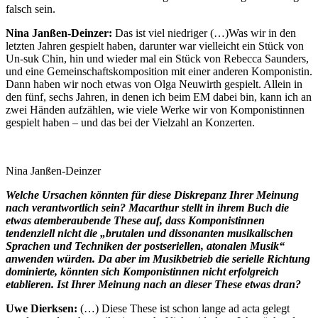
falsch sein.
Nina Janßen-Deinzer:
Das ist viel niedriger (…)Was wir in den
letzten Jahren gespielt haben, darunter war vielleicht ein Stück von
Un-suk Chin, hin und wieder mal ein Stück von Rebecca Saunders,
und eine Gemeinschaftskomposition mit einer anderen Komponistin.
Dann haben wir noch etwas von Olga Neuwirth gespielt. Allein in
den fünf, sechs Jahren, in denen ich beim EM dabei bin, kann ich an
zwei Händen aufzählen, wie viele Werke wir von Komponistinnen
gespielt haben – und das bei der Vielzahl an Konzerten.
Nina Janßen-Deinzer
Welche Ursachen könnten für diese Diskrepanz Ihrer Meinung
nach verantwortlich sein? Macarthur stellt in ihrem Buch die
etwas atemberaubende These auf, dass Komponistinnen
tendenziell nicht die „brutalen und dissonanten musikalischen
Sprachen und Techniken der postseriellen, atonalen Musik“
anwenden würden. Da aber im Musikbetrieb die serielle Richtung
dominierte, könnten sich Komponistinnen nicht erfolgreich
etablieren. Ist Ihrer Meinung nach an dieser These etwas dran?
Uwe Dierksen:
(…) Diese These ist schon lange ad acta gelegt