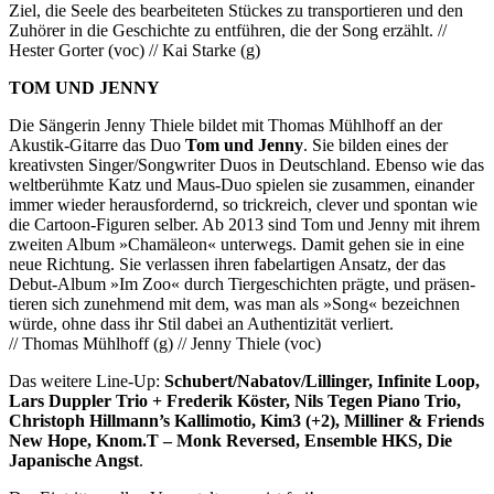
Ziel, die Seele des bearbeiteten Stückes zu transportieren und den
Zuhörer in die Geschichte zu entführen, die der Song erzählt. //
Hester Gorter (voc) // Kai Starke (g)
TOM UND JENNY
Die Sän­ge­rin Jenny Thiele bildet mit Tho­mas Mühl­hoff an der
Akustik-Gitarre das Duo
Tom und Jenny
. Sie bil­den eines der
krea­tivs­ten Singer/Songwriter Duos in Deutschland. Ebenso wie das
welt­be­rühmte Katz und Maus-Duo spie­len sie zusammen, einander
immer wie­der her­aus­for­dernd, so trick­reich, cle­ver und spon­tan wie
die
Cartoon-Figuren sel­ber. Ab 2013 sind Tom und Jenny mit ihrem
zwei­ten Album »Cha­mä­leon« unter­wegs. Damit gehen sie in eine
neue Rich­tung. Sie ver­las­sen ihren fabel­ar­ti­gen Ansatz, der das
Debut-Album »Im Zoo« durch Tier­ge­schich­ten prägte, und prä­sen­
tie­ren sich zuneh­mend mit dem, was man als »Song« bezeich­nen
würde, ohne dass ihr Stil dabei an Authentizität verliert.
// Tho­mas Mühl­hoff (g) // Jenny Thiele (voc)
Das weitere Line-Up:
Schubert/Nabatov/Lillinger, Infinite Loop,
Lars Duppler Trio + Frederik Köster, Nils Tegen Piano Trio,
Christoph Hillmann’s Kallimotio, Kim3 (+2), Milliner & Friends
New Hope, Knom.T – Monk Reversed, Ensemble HKS, Die
Japanische Angst
.