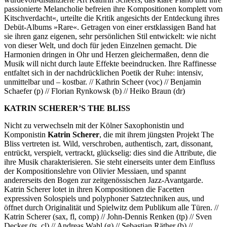
passionierte Melancholie befreien ihre Kompositionen komplett vom
Kitschverdacht«, urteilte die Kritik angesichts der Entdeckung ihres
Debüt-Albums »Rare«. Getragen von einer erstklassigen Band hat
sie ihren ganz eigenen, sehr persönlichen Stil entwickelt: wie nicht
von dieser Welt, und doch für jeden Einzelnen gemacht. Die
Harmonien dringen in Ohr und Herzen gleichermaßen, denn die
Musik will nicht durch laute Effekte beeindrucken. Ihre Raffinesse
entfaltet sich in der nachdrücklichen Poetik der Ruhe: intensiv,
unmittelbar und – kostbar. // Kathrin Scheer (voc) // Benjamin
Schaefer (p) // Florian Rynkowsk (b) // Heiko Braun (dr)
KATRIN SCHERER’S THE BLISS
Nicht zu verwechseln mit der Kölner Saxophonistin und
Komponistin
Katrin Scherer
, die mit ihrem jüngsten Projekt The
Bliss vertreten ist. Wild, verschroben, authentisch, zart, dissonant,
entrückt, verspielt, vertrackt, glückselig: dies sind die Attribute, die
ihre Musik charakterisieren. Sie steht einerseits unter dem Einfluss
der Kompositionslehre von Olivier Messiaen, und spannt
andererseits den Bogen zur zeitgenössischen Jazz-Avantgarde.
Katrin Scherer lotet in ihren Kompositionen die Facetten
expressiven Solospiels und polyphoner Satztechniken aus, und
öffnet durch Originalität und Spielwitz dem Publikum alle Türen. //
Katrin Scherer (sax, fl, comp) // John-Dennis Renken (tp) // Sven
Decker (ts, cl) // Andreas Wahl (g) // Sebastian Räther (b) //