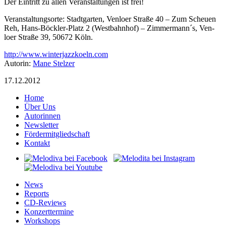
Der Eintritt zu allen Veranstaltungen ist frei!
Veranstaltungsorte: Stadt­gar­ten, Ven­loer Straße 40 – Zum Scheuen
Reh, Hans-Böckler-Platz 2 (West­bahn­hof) – Zimmermann´s, Ven­
loer Straße 39, 50672 Köln.
http://www.winterjazzkoeln.com
Autorin:
Mane Stelzer
17.12.2012
Home
Über Uns
Autorinnen
Newsletter
Fördermitgliedschaft
Kontakt
News
Reports
CD-Reviews
Konzerttermine
Workshops