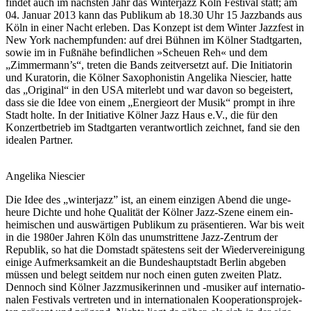
fin­det auch im nächsten Jahr das Winterjazz Köln Festival statt; am
04. Januar 2013 kann das Publikum ab 18.30 Uhr 15 Jazzbands aus
Köln in einer Nacht erleben. Das Konzept ist dem Winter Jazzfest in
New York nachempfunden: auf drei Bühnen im Köl­ner Stadt­gar­ten,
sowie im in Fußnähe befindlichen »Scheuen Reh« und dem
„Zimmermann’s“, treten die Bands zeitversetzt auf. Die Initiatorin
und Kuratorin, die Kölner Saxophonistin Angelika Niescier, hatte
das „Original“ in den USA miterlebt und war davon so begeistert,
dass sie die Idee von einem „Ener­gie­ort der Musik“ prompt in ihre
Stadt holte. In der Initiative Kölner Jazz Haus e.V., die für den
Konzertbetrieb im Stadtgarten verantwortlich zeichnet, fand sie den
idealen Partner.
Angelika Niescier
Die Idee des „win­ter­jazz” ist, an einem ein­zi­gen Abend die unge­
heure Dichte und hohe Qua­li­tät der Köl­ner Jazz-Szene einem ein­
hei­mi­schen und aus­wär­ti­gen Publi­kum zu präsentieren. War bis weit
in die 1980er Jah­ren Köln das unum­strit­tene Jazz-Zentrum der
Repu­blik, so hat die Dom­stadt spä­tes­tens seit der Wie­der­ver­ei­ni­gung
einige Auf­merk­sam­keit an die Bun­des­haupt­stadt Ber­lin abge­ben
müs­sen und belegt seit­dem nur noch einen guten zwei­ten Platz.
Den­noch sind Köl­ner Jazz­mu­si­ke­rin­nen und -musi­ker auf inter­na­tio­
na­len Fes­ti­vals ver­tre­ten und in inter­na­tio­na­len Koope­ra­ti­ons­pro­jek­