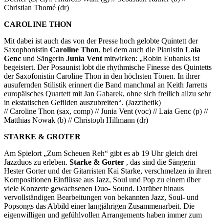
Christian Thomé (dr)
CAROLINE THON
Mit dabei ist auch das von der Presse hoch gelobte Quintett der
Saxophonistin
Caroline Thon
, bei dem auch die Pianistin
Laia
Genc
und Sängerin
Junia Vent
mitwirken: „Robin Eubanks ist
begeistert. Der Posaunist lobt die rhythmische Finesse des Quintetts
der Saxofonistin Caroline Thon in den höchsten Tönen. In ihrer
ausufernden Stilistik erinnert die Band manchmal an Keith Jarretts
europäisches Quartett mit Jan Gabarek, ohne sich freilich allzu sehr
in ekstatischen Gefilden auszubreiten“. (Jazzthetik)
// Caroline Thon (sax, comp) // Junia Vent (voc) // Laia Genc (p) //
Matthias Nowak (b) // Christoph Hillmann (dr)
STARKE & GROTER
Am Spielort „Zum Scheuen Reh“ gibt es ab 19 Uhr gleich drei
Jazzduos zu erleben.
Starke & Gorter
, das sind die Sängerin
Hester Gorter und der Gitarristen Kai Starke, verschmelzen in ihren
Kompositionen Einflüsse aus Jazz, Soul und Pop zu einem über
viele Konzerte gewachsenen Duo- Sound. Darüber hinaus
vervollständigen Bearbeitungen von bekannten Jazz, Soul- und
Popsongs das Abbild einer langjährigen Zusammenarbeit. Die
eigenwilligen und gefühlvollen Arrangements haben immer zum