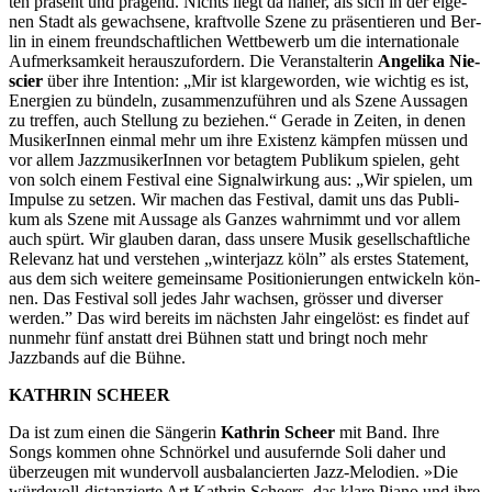
ten prä­sent und prä­gend. Nichts liegt da näher, als sich in der eige­
nen Stadt als gewach­sene, kraft­volle Szene zu prä­sen­tie­ren und Ber­
lin in einem freund­schaft­li­chen Wett­be­werb um die inter­na­tio­nale
Auf­merk­sam­keit herauszufordern. Die Veranstalterin
Ange­lika Nie­
scier
über ihre Intention: „Mir ist klar­ge­wor­den, wie wich­tig es ist,
Ener­gien zu bün­deln, zusam­men­zu­füh­ren und als Szene Aus­sa­gen
zu tref­fen, auch Stel­lung zu bezie­hen.“ Gerade in Zeiten, in denen
MusikerInnen einmal mehr um ihre Existenz kämpfen müssen und
vor allem JazzmusikerInnen vor betagtem Publikum spielen, geht
von solch einem Festival eine Signalwirkung aus: „Wir spie­len, um
Impulse zu set­zen. Wir machen das Fes­ti­val, damit uns das Publi­
kum als Szene mit Aus­sage als Gan­zes wahr­nimmt und vor allem
auch spürt. Wir glau­ben daran, dass unsere Musik gesell­schaft­li­che
Rele­vanz hat und ver­ste­hen „win­ter­jazz köln” als ers­tes State­ment,
aus dem sich wei­tere gemein­same Posi­tio­nie­run­gen ent­wi­ckeln kön­
nen. Das Fes­ti­val soll jedes Jahr wach­sen, grös­ser und diver­ser
werden.” Das wird bereits im nächsten Jahr eingelöst: es findet auf
nunmehr fünf anstatt drei Bühnen statt und bringt noch mehr
Jazzbands auf die Bühne.
KATHRIN SCHEER
Da ist zum einen die Sängerin
Kathrin Scheer
mit Band. Ihre
Songs kommen ohne Schnörkel und ausufernde Soli daher und
überzeugen mit wundervoll ausbalancierten Jazz-Melodien. »Die
würdevoll-distanzierte Art Kathrin Scheers, das klare Piano und ihre