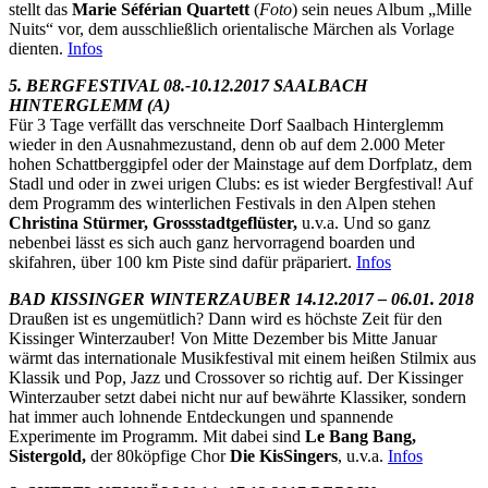
stellt das
Marie Séférian Quartett
(
Foto
) sein neues Album „Mille
Nuits“ vor, dem ausschließlich orientalische Märchen als Vorlage
dienten.
Infos
5. BERGFESTIVAL 08.-10.12.2017 SAALBACH
HINTERGLEMM (A)
Für 3 Tage verfällt das verschneite Dorf Saalbach Hinterglemm
wieder in den Ausnahmezustand, denn ob auf dem 2.000 Meter
hohen Schattberggipfel oder der Mainstage auf dem Dorfplatz, dem
Stadl und oder in zwei urigen Clubs: es ist wieder Bergfestival! Auf
dem Programm des winterlichen Festivals in den Alpen stehen
Christina Stürmer, Grossstadtgeflüster,
u.v.a. Und so ganz
nebenbei lässt es sich auch ganz hervorragend boarden und
skifahren, über 100 km Piste sind dafür präpariert.
Infos
BAD KISSINGER WINTERZAUBER 14.12.2017 – 06.01. 2018
Draußen ist es ungemütlich? Dann wird es höchste Zeit für den
Kissinger Winterzauber! Von Mitte Dezember bis Mitte Januar
wärmt das internationale Musikfestival mit einem heißen Stilmix aus
Klassik und Pop, Jazz und Crossover so richtig auf. Der Kissinger
Winterzauber setzt dabei nicht nur auf bewährte Klassiker, sondern
hat immer auch lohnende Entdeckungen und spannende
Experimente im Programm. Mit dabei sind
Le Bang Bang,
Sistergold,
der 80köpfige Chor
Die KisSingers
, u.v.a.
Infos