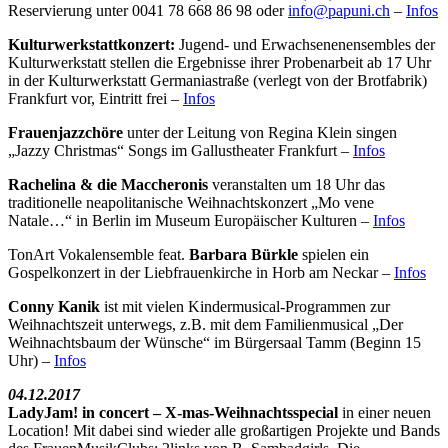
Reservierung unter 0041 78 668 86 98 oder
ofni
upap@
hc.in
–
Infos
Kulturwerkstattkonzert:
Jugend- und Erwachsenenensembles der
Kulturwerkstatt stellen die Ergebnisse ihrer Probenarbeit ab 17 Uhr
in der Kulturwerkstatt Germaniastraße (verlegt von der Brotfabrik)
Frankfurt vor, Eintritt frei –
Infos
Frauenjazzchöre
unter der Leitung von Regina Klein singen
„Jazzy Christmas“ Songs im Gallustheater Frankfurt –
Infos
Rachelina & die Maccheronis
veranstalten um 18 Uhr das
traditionelle neapolitanische Weihnachtskonzert „Mo vene
Natale…“ in Berlin im Museum Europäischer Kulturen –
Infos
TonArt Vokalensemble feat.
Barbara Bürkle
spielen ein
Gospelkonzert in der Liebfrauenkirche in Horb am Neckar –
Infos
Conny Kanik
ist mit vielen Kindermusical-Programmen zur
Weihnachtszeit unterwegs, z.B. mit dem Familienmusical „Der
Weihnachtsbaum der Wünsche“ im Bürgersaal Tamm (Beginn 15
Uhr) –
Infos
04.12.2017
LadyJam! in concert – X-mas-Weihnachtsspecial
in einer neuen
Location! Mit dabei sind wieder alle großartigen Projekte und Bands