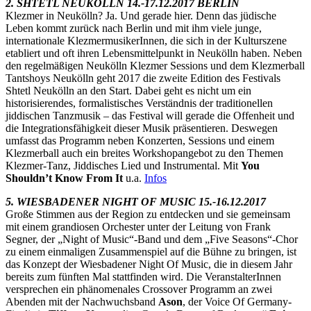
2. SHTETL NEUKÖLLN 14.-17.12.2017 BERLIN
Klezmer in Neukölln? Ja. Und gerade hier. Denn das jüdische
Leben kommt zurück nach Berlin und mit ihm viele junge,
internationale KlezmermusikerInnen, die sich in der Kulturszene
etabliert und oft ihren Lebensmittelpunkt in Neukölln haben. Neben
den regelmäßigen Neukölln Klezmer Sessions und dem Klezmerball
Tantshoys Neukölln geht 2017 die zweite Edition des Festivals
Shtetl Neukölln an den Start. Dabei geht es nicht um ein
historisierendes, formalistisches Verständnis der traditionellen
jiddischen Tanzmusik – das Festival will gerade die Offenheit und
die Integrationsfähigkeit dieser Musik präsentieren. Deswegen
umfasst das Programm neben Konzerten, Sessions und einem
Klezmerball auch ein breites Workshopangebot zu den Themen
Klezmer-Tanz, Jiddisches Lied und Instrumental. Mit
You
Shouldn’t Know From It
u.a.
Infos
5. WIESBADENER NIGHT OF MUSIC 15.-16.12.2017
Große Stimmen aus der Region zu entdecken und sie gemeinsam
mit einem grandiosen Orchester unter der Leitung von Frank
Segner, der „Night of Music“-Band und dem „Five Seasons“-Chor
zu einem einmaligen Zusammenspiel auf die Bühne zu bringen, ist
das Konzept der Wiesbadener Night Of Music, die in diesem Jahr
bereits zum fünften Mal stattfinden wird. Die VeranstalterInnen
versprechen ein phänomenales Crossover Programm an zwei
Abenden mit der Nachwuchsband
Ason
, der Voice Of Germany-