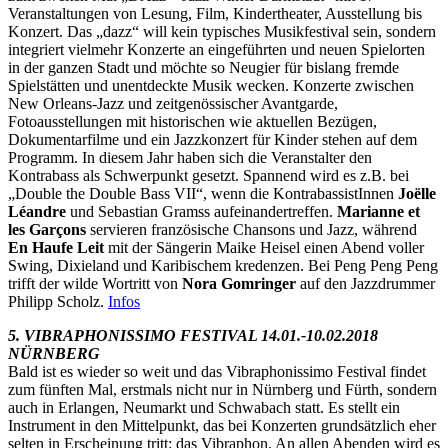
Veranstaltungen von Lesung, Film, Kindertheater, Ausstellung bis
Konzert. Das „dazz“ will kein typisches Musikfestival sein, sondern
integriert vielmehr Konzerte an eingeführten und neuen Spielorten
in der ganzen Stadt und möchte so Neugier für bislang fremde
Spielstätten und unentdeckte Musik wecken. Konzerte zwischen
New Orleans-Jazz und zeitgenössischer Avantgarde,
Fotoausstellungen mit historischen wie aktuellen Bezügen,
Dokumentarfilme und ein Jazzkonzert für Kinder stehen auf dem
Programm. In diesem Jahr haben sich die Veranstalter den
Kontrabass als Schwerpunkt gesetzt. Spannend wird es z.B. bei
„Double the Double Bass VII“, wenn die KontrabassistInnen
Joëlle
Léandre
und Sebastian Gramss aufeinandertreffen.
Marianne et
les Garçons
servieren französische Chansons und Jazz, während
En Haufe Leit
mit der Sängerin Maike Heisel einen Abend voller
Swing, Dixieland und Karibischem kredenzen. Bei Peng Peng Peng
trifft der wilde Wortritt von
Nora Gomringer
auf den Jazzdrummer
Philipp Scholz.
Infos
5. VIBRAPHONISSIMO FESTIVAL 14.01.-10.02.2018
NÜRNBERG
Bald ist es wieder so weit und das Vibraphonissimo Festival findet
zum fünften Mal, erstmals nicht nur in Nürnberg und Fürth, sondern
auch in Erlangen, Neumarkt und Schwabach statt. Es stellt ein
Instrument in den Mittelpunkt, das bei Konzerten grundsätzlich eher
selten in Erscheinung tritt: das Vibraphon. An allen Abenden wird es