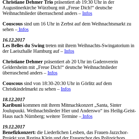
Christiane Dehmer Trio
präsentiert ab 19:30 Uhr in der
Augustinerkirche Würzburg mit „Freue Dich!“ deutsche
Weihnachtslieder überraschend anders –
Infos
Couscous
sind um 16 Uhr in Zerbst auf dem Weihnachtsmarkt zu
sehen –
Infos
16.12.2017
Les Belles du Swing
treten mit ihrem Weihnachts-Swingatorium in
der Laeiszhalle Hamburg auf –
Infos
Christiane Dehmer
präsentiert ab 20 Uhr im Gadenverein
Geldersheim mit „Freue Dich!“ deutsche Weihnachtslieder
überraschend anders –
Infos
Couscous
sind von 18:30-20:30 Uhr in Görlitz auf dem
Christkindelmarkt zu sehen –
Infos
18.12.2017
Karibuni
kommen mit ihrem Mitmachkonzert „Santa, Sinter
Joulupuuki. Weihnachtslieder Hier und Anderswo“ ins Heilig-Geist-
Haus nach Nürnberg; weitere Termine –
Infos
19.12.2017
Benefizkonzert:
die Liederlichen Lesben, das Frauen-Jazzchor-
Projekt von Regina Klein und der Frauenchor des Polizeichors