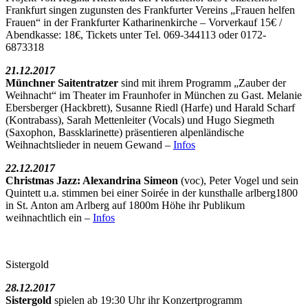
Frankfurt singen zugunsten des Frankfurter Vereins „Frauen helfen
Frauen“ in der Frankfurter Katharinenkirche – Vorverkauf 15€ /
Abendkasse: 18€, Tickets unter Tel. 069-344113 oder 0172-
6873318
21.12.2017
Münchner Saitentratzer
sind mit ihrem Programm „Zauber der
Weihnacht“ im Theater im Fraunhofer in München zu Gast. Melanie
Ebersberger (Hackbrett), Susanne Riedl (Harfe) und Harald Scharf
(Kontrabass), Sarah Mettenleiter (Vocals) und Hugo Siegmeth
(Saxophon, Bassklarinette) präsentieren alpenländische
Weihnachtslieder in neuem Gewand –
Infos
22.12.2017
Christmas Jazz: Alexandrina Simeon
(voc), Peter Vogel und sein
Quintett u.a. stimmen bei einer Soirée in der kunsthalle arlberg1800
in St. Anton am Arlberg auf 1800m Höhe ihr Publikum
weihnachtlich ein –
Infos
Sistergold
28.12.2017
Sistergold
spielen ab 19:30 Uhr ihr Konzertprogramm