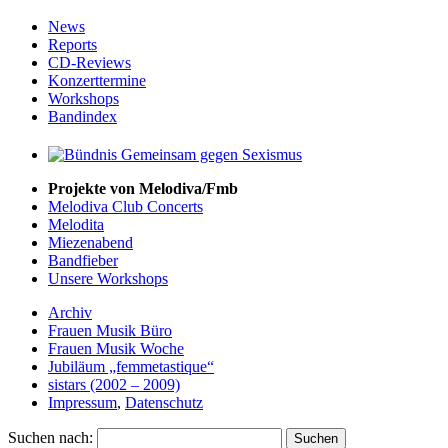
News
Reports
CD-Reviews
Konzerttermine
Workshops
Bandindex
Projekte von Melodiva/Fmb
Melodiva Club Concerts
Melodita
Miezenabend
Bandfieber
Unsere Workshops
Archiv
Frauen Musik Büro
Frauen Musik Woche
Jubiläum „femmetastique“
sistars (2002 – 2009)
Impressum
,
Datenschutz
Suchen nach: