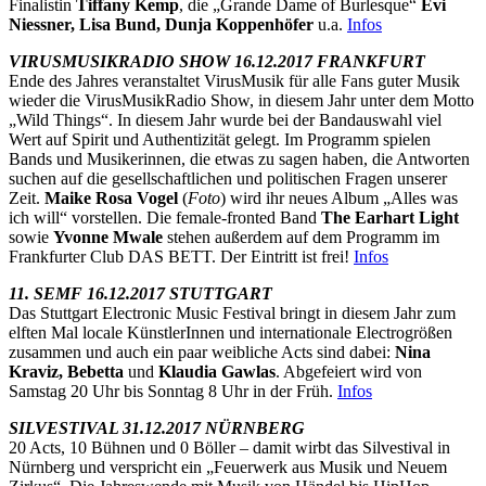
Finalistin
Tiffany Kemp
, die „Grande Dame of Burlesque“
Evi
Niessner, Lisa Bund, Dunja Koppenhöfer
u.a.
Infos
VIRUSMUSIKRADIO SHOW 16.12.2017 FRANKFURT
Ende des Jahres veranstaltet VirusMusik für alle Fans guter Musik
wieder die VirusMusikRadio Show, in diesem Jahr unter dem Motto
„Wild Things“. In diesem Jahr wurde bei der Bandauswahl viel
Wert auf Spirit und Authentizität gelegt. Im Programm spielen
Bands und Musikerinnen, die etwas zu sagen haben, die Antworten
suchen auf die gesellschaftlichen und politischen Fragen unserer
Zeit.
Maike Rosa Vogel
(
Foto
) wird ihr neues Album „Alles was
ich will“ vorstellen. Die female-fronted Band
The Earhart Light
sowie
Yvonne Mwale
stehen außerdem auf dem Programm im
Frankfurter Club DAS BETT. Der Eintritt ist frei!
Infos
11. SEMF 16.12.2017 STUTTGART
Das Stuttgart Electronic Music Festival bringt in diesem Jahr zum
elften Mal locale KünstlerInnen und internationale Electrogrößen
zusammen und auch ein paar weibliche Acts sind dabei:
Nina
Kraviz, Bebetta
und
Klaudia Gawlas
. Abgefeiert wird von
Samstag 20 Uhr bis Sonntag 8 Uhr in der Früh.
Infos
SILVESTIVAL 31.12.2017 NÜRNBERG
20 Acts, 10 Bühnen und 0 Böller – damit wirbt das Silvestival in
Nürnberg und verspricht ein „Feuerwerk aus Musik und Neuem