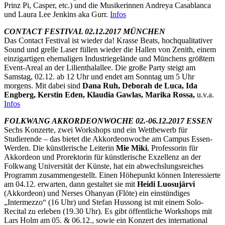
Prinz Pi, Casper, etc.) und die Musikerinnen Andreya Casablanca
und Laura Lee Jenkins aka Gurr.
Infos
CONTACT FESTIVAL 02.12.2017 MÜNCHEN
Das Contact Festival ist wieder da! Krasse Beats, hochqualitativer
Sound und grelle Laser füllen wieder die Hallen von Zenith, einem
einzigartigen ehemaligen Industriegelände und Münchens größtem
Event-Areal an der Lilienthalallee. Die große Party steigt am
Samstag, 02.12. ab 12 Uhr und endet am Sonntag um 5 Uhr
morgens. Mit dabei sind
Dana Ruh, Deborah de Luca, Ida
Engberg, Kerstin Eden, Klaudia Gawlas, Marika Rossa,
u.v.a.
Infos
FOLKWANG AKKORDEONWOCHE 02.-06.12.2017 ESSEN
Sechs Konzerte, zwei Workshops und ein Wettbewerb für
Studierende – das bietet die Akkordeonwoche am Campus Essen-
Werden. Die künstlerische Leiterin
Mie Miki
, Professorin für
Akkordeon und Prorektorin für künstlerische Exzellenz an der
Folkwang Universität der Künste, hat ein abwechslungsreiches
Programm zusammengestellt. Einen Höhepunkt können Interessierte
am 04.12. erwarten, dann gestaltet sie mit
Heidi Luosujärvi
(Akkordeon) und Nerses Ohanyan (Flöte) ein einstündiges
„Intermezzo“ (16 Uhr) und Stefan Hussong ist mit einem Solo-
Recital zu erleben (19.30 Uhr). Es gibt öffentliche Workshops mit
Lars Holm am 05. & 06.12., sowie ein Konzert des international