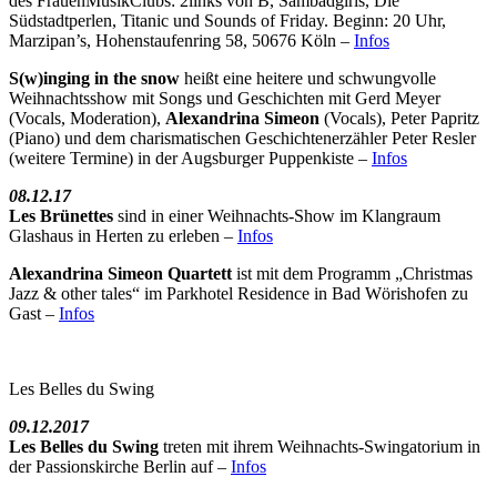
des FrauenMusikClubs: 2links von B, Sambadgirls, Die
Südstadtperlen, Titanic und Sounds of Friday. Beginn: 20 Uhr,
Marzipan’s, Hohenstaufenring 58, 50676 Köln –
Infos
S(w)inging in the snow
heißt eine heitere und schwungvolle
Weihnachtsshow mit Songs und Geschichten mit Gerd Meyer
(Vocals, Moderation),
Alexandrina Simeon
(Vocals), Peter Papritz
(Piano) und dem charismatischen Geschichtenerzähler Peter Resler
(weitere Termine) in der Augsburger Puppenkiste –
Infos
08.12.17
Les Brünettes
sind in einer Weihnachts-Show im Klangraum
Glashaus in Herten zu erleben –
Infos
Alexandrina Simeon Quartett
ist mit dem Programm „Christmas
Jazz & other tales“ im Parkhotel Residence in Bad Wörishofen zu
Gast –
Infos
Les Belles du Swing
09.12.2017
Les Belles du Swing
treten mit ihrem Weihnachts-Swingatorium in
der Passionskirche Berlin auf –
Infos