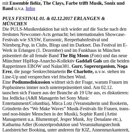
mit
Ensemble fisfüz, The Clays, Farbe trifft Musik, Sonix und
Band
u.v.a.
Infos
PULS FESTIVAL 01. & 02.12.2017 ERLANGEN &
MÜNCHEN
Die PULS-Musikredaktion hat sich wieder auf die Suche nach den
freshsten Newcomer-Acts gemacht; bei internationalen Showcase-
Festivals wie SXSW, Eurosonic, Reeperbahnfestival und
Nürnberg.Pop, in Clubs, Blogs und im Darknet. Das Festival im E-
Werk in Erlangen (1. Dezember) und im Funkhaus in München
präsentiert die all female Band
The Big Moon
(
Foto
) und das neue
Münchner HipHop-Anarcho-Kollektiv
Gaddafi Gals
um die beiden
Rapperinnen EBOW und Nalan381.
Gurr, Superorganism, Noga
Erez
, die junge Senkrechtstarterin
Be Charlotte,
u.v.w. stehen im
Line-Up und versprechen viel frischen Wind.
Eine
Podiumsdiskussion
widmet sich der Frage, warum Frauen im
Popbusiness immer noch unterrepräsentiert sind. Am 02.12.
tauschen sich Frauen aus der Branche ab 19 Uhr aus, es diskutieren:
Ina Jedlicka (A&R Managerin bei Sony Music
Entertainment/Columbia), Mirca Lotz (Veranstalterin und Bookerin,
Gründerin des “We Make Waves” Musik-Festivals für Frauen, trans-
und non-binäre Menschen in der Musik), Sophie Raml (Artist
Management u.a. Blumentopf, Jesper Munk, Joy Denalane etc.),
Katharina Adler (Konzertproduktion und Veranstaltungstechnik
Landstreicher Booking, unter anderem für KIZ, Annenmaykantereit,