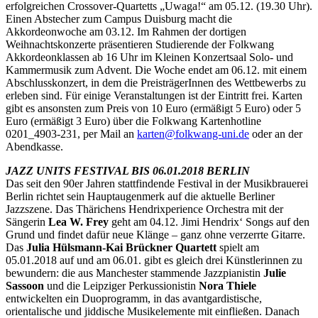
erfolgreichen Crossover-Quartetts „Uwaga!“ am 05.12. (19.30 Uhr).
Einen Abstecher zum Campus Duisburg macht die
Akkordeonwoche am 03.12. Im Rahmen der dortigen
Weihnachtskonzerte präsentieren Studierende der Folkwang
Akkordeonklassen ab 16 Uhr im Kleinen Konzertsaal Solo- und
Kammermusik zum Advent. Die Woche endet am 06.12. mit einem
Abschlusskonzert, in dem die PreisträgerInnen des Wettbewerbs zu
erleben sind. Für einige Veranstaltungen ist der Eintritt frei. Karten
gibt es ansonsten zum Preis von 10 Euro (ermäßigt 5 Euro) oder 5
Euro (ermäßigt 3 Euro) über die Folkwang Kartenhotline
0201_4903-231, per Mail an
ak
@netr
wklof
u-gna
ed.in
oder an der
Abendkasse.
JAZZ UNITS FESTIVAL BIS 06.01.2018 BERLIN
Das seit den 90er Jahren stattfindende Festival in der Musikbrauerei
Berlin richtet sein Hauptaugenmerk auf die aktuelle Berliner
Jazzszene. Das Thärichens Hendrixperience Orchestra mit der
Sängerin
Lea W. Frey
geht am 04.12. Jimi Hendrix‘ Songs auf den
Grund und findet dafür neue Klänge – ganz ohne verzerrte Gitarre.
Das
Julia Hülsmann-Kai Brückner Quartett
spielt am
05.01.2018 auf und am 06.01. gibt es gleich drei Künstlerinnen zu
bewundern: die aus Manchester stammende Jazzpianistin
Julie
Sassoon
und die Leipziger Perkussionistin
Nora Thiele
entwickelten ein Duoprogramm, in das avantgardistische,
orientalische und jiddische Musikelemente mit einfließen. Danach