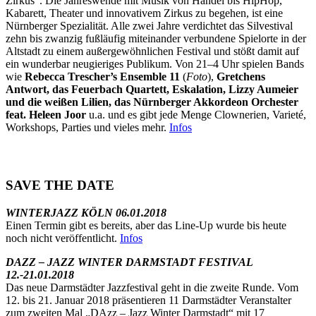
Zirkus“. Die Jahreswende mit Musik von Händel bis HipHop,
Kabarett, Theater und innovativem Zirkus zu begehen, ist eine
Nürnberger Spezialität. Alle zwei Jahre verdichtet das Silvestival
zehn bis zwanzig fußläufig miteinander verbundene Spielorte in der
Altstadt zu einem außergewöhnlichen Festival und stößt damit auf
ein wunderbar neugieriges Publikum. Von 21–4 Uhr spielen Bands
wie
Rebecca Trescher’s Ensemble 11
(
Foto
),
Gretchens
Antwort, das Feuerbach Quartett, Eskalation, Lizzy Aumeier
und die weißen Lilien, das Nürnberger Akkordeon Orchester
feat. Heleen Joor
u.a. und es gibt jede Menge Clownerien, Varieté,
Workshops, Parties und vieles mehr.
Infos
SAVE THE DATE
WINTERJAZZ KÖLN 06.01.2018
Einen Termin gibt es bereits, aber das Line-Up wurde bis heute
noch nicht veröffentlicht.
Infos
DAZZ – JAZZ WINTER DARMSTADT FESTIVAL
12.-21.01.2018
Das neue Darmstädter Jazzfestival geht in die zweite Runde. Vom
12. bis 21. Januar 2018 präsentieren 11 Darmstädter Veranstalter
zum zweiten Mal „DAzz – Jazz Winter Darmstadt“ mit 17