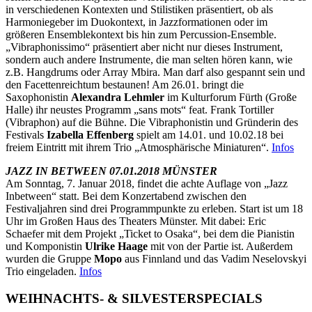
in verschiedenen Kontexten und Stilistiken präsentiert, ob als
Harmoniegeber im Duokontext, in Jazzformationen oder im
größeren Ensemblekontext bis hin zum Percussion-Ensemble.
„Vibraphonissimo“ präsentiert aber nicht nur dieses Instrument,
sondern auch andere Instrumente, die man selten hören kann, wie
z.B. Hangdrums oder Array Mbira. Man darf also gespannt sein und
den Facettenreichtum bestaunen! Am 26.01. bringt die
Saxophonistin
Alexandra Lehmler
im Kulturforum Fürth (Große
Halle) ihr neustes Programm „sans mots“ feat. Frank Tortiller
(Vibraphon) auf die Bühne. Die Vibraphonistin und Gründerin des
Festivals
Izabella Effenberg
spielt am 14.01. und 10.02.18 bei
freiem Eintritt mit ihrem Trio „Atmosphärische Miniaturen“.
Infos
JAZZ IN BETWEEN 07.01.2018 MÜNSTER
Am Sonntag, 7. Januar 2018, findet die achte Auflage von „Jazz
Inbetween“ statt. Bei dem Konzertabend zwischen den
Festivaljahren sind drei Programmpunkte zu erleben. Start ist um 18
Uhr im Großen Haus des Theaters Münster. Mit dabei: Eric
Schaefer mit dem Projekt „Ticket to Osaka“, bei dem die Pianistin
und Komponistin
Ulrike Haage
mit von der Partie ist. Außerdem
wurden die Gruppe
Mopo
aus Finnland und das Vadim Neselovskyi
Trio eingeladen.
Infos
WEIHNACHTS- & SILVESTERSPECIALS