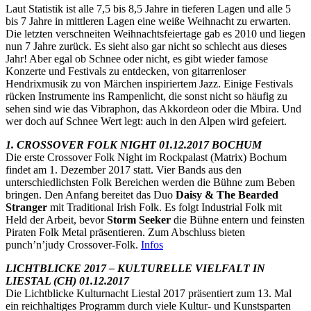
Laut Statistik ist alle 7,5 bis 8,5 Jahre in tieferen Lagen und alle 5
bis 7 Jahre in mittleren Lagen eine weiße Weihnacht zu erwarten.
Die letzten verschneiten Weihnachtsfeiertage gab es 2010 und liegen
nun 7 Jahre zurück. Es sieht also gar nicht so schlecht aus dieses
Jahr! Aber egal ob Schnee oder nicht, es gibt wieder famose
Konzerte und Festivals zu entdecken, von gitarrenloser
Hendrixmusik zu von Märchen inspiriertem Jazz. Einige Festivals
rücken Instrumente ins Rampenlicht, die sonst nicht so häufig zu
sehen sind wie das Vibraphon, das Akkordeon oder die Mbira. Und
wer doch auf Schnee Wert legt: auch in den Alpen wird gefeiert.
1. CROSSOVER FOLK NIGHT 01.12.2017 BOCHUM
Die erste Crossover Folk Night im Rockpalast (Matrix) Bochum
findet am 1. Dezember 2017 statt. Vier Bands aus den
unterschiedlichsten Folk Bereichen werden die Bühne zum Beben
bringen. Den Anfang bereitet das Duo
Daisy & The Bearded
Stranger
mit Traditional Irish Folk. Es folgt Industrial Folk mit
Held der Arbeit, bevor
Storm Seeker
die Bühne entern und feinsten
Piraten Folk Metal präsentieren. Zum Abschluss bieten
punch’n’judy Crossover-Folk.
Infos
LICHTBLICKE 2017 – KULTURELLE VIELFALT IN
LIESTAL (CH) 01.12.2017
Die Lichtblicke Kulturnacht Liestal 2017 präsentiert zum 13. Mal
ein reichhaltiges Programm durch viele Kultur- und Kunstsparten