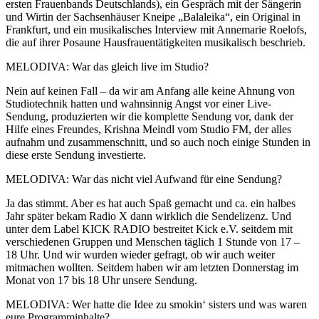
ersten Frauenbands Deutschlands), ein Gespräch mit der Sängerin
und Wirtin der Sachsenhäuser Kneipe „Balaleika“, ein Original in
Frankfurt, und ein musikalisches Interview mit Annemarie Roelofs,
die auf ihrer Posaune Hausfrauentätigkeiten musikalisch beschrieb.
MELODIVA: War das gleich live im Studio?
Nein auf keinen Fall – da wir am Anfang alle keine Ahnung von
Studiotechnik hatten und wahnsinnig Angst vor einer Live-
Sendung, produzierten wir die komplette Sendung vor, dank der
Hilfe eines Freundes, Krishna Meindl vom Studio FM, der alles
aufnahm und zusammenschnitt, und so auch noch einige Stunden in
diese erste Sendung investierte.
MELODIVA: War das nicht viel Aufwand für eine Sendung?
Ja das stimmt. Aber es hat auch Spaß gemacht und ca. ein halbes
Jahr später bekam Radio X dann wirklich die Sendelizenz. Und
unter dem Label KICK RADIO bestreitet Kick e.V. seitdem mit
verschiedenen Gruppen und Menschen täglich 1 Stunde von 17 –
18 Uhr. Und wir wurden wieder gefragt, ob wir auch weiter
mitmachen wollten. Seitdem haben wir am letzten Donnerstag im
Monat von 17 bis 18 Uhr unsere Sendung.
MELODIVA: Wer hatte die Idee zu smokin‘ sisters und was waren
eure Programminhalte?