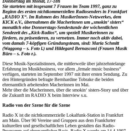
Donnerstag im Monat, 17-18h
Sie starteten mit insgesamt 7 Frauen im Team 1997, ganz zu
Beginn des ersten nichtkommerziellen Radiosenders in Frankfurt
„RADIO X“. Im Rahmen des MusikerInnen-Netzwerkes, dem
KICK e.V., übernahmen die Macherinnen um „smokin‘ sisters“
monatlich eine Donnerstags-Sendestunde der wöchentlichen
Sendezeit des „Kick-Radios“, um speziell Musikerinnen zu
fördern, zu präsentieren, zu vernetzen. Immer noch aktiv dabei,
vom damals 7-köpfigen Gründungsteam, sind: Maria Schmitt
(Waggong – s. Foto l.) und Hildegard Bernasconi (Frauen Musik
Büro – s. Foto r.).
Diese Musik-Spezialistinnen, die mittlerweile über jahrzehntelange
Erfahrung im Musikbusiness, vor allem „female music business“
verfügen, starteten im September 1997 mit ihrer ersten Sendung. Zu
den Hintergründen befragte Bernhardine Tobrake die beiden
ehrenamtlich arbeitenden Macherinnen im Mai.
Mehr über die Macherinnen, über die smokin‘ sisters-Story und über
die Zukunft im RADIO X beim Interview s.u.
Radio von der Szene für die Szene
Radio X ist die nichtkommerzielle Lokalfunk-Station in Frankfurt
am Main. Über 90 Vereine und Gruppen aus dem Frankfurter
kulturellen und gesellschaftlichen Leben gestalten das Radio-
Programm auf ehrenamtlicher Basis. Radio X wurde am 14.4.1997