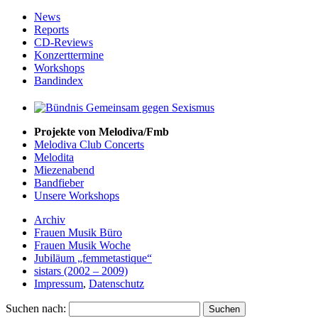
News
Reports
CD-Reviews
Konzerttermine
Workshops
Bandindex
Projekte von Melodiva/Fmb
Melodiva Club Concerts
Melodita
Miezenabend
Bandfieber
Unsere Workshops
Archiv
Frauen Musik Büro
Frauen Musik Woche
Jubiläum „femmetastique“
sistars (2002 – 2009)
Impressum
,
Datenschutz
Suchen nach: