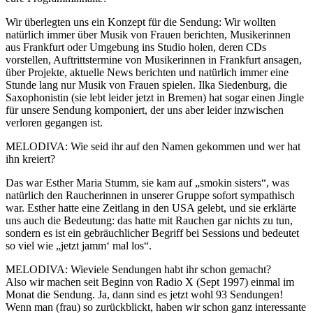
Wir überlegten uns ein Konzept für die Sendung: Wir wollten
natürlich immer über Musik von Frauen berichten, Musikerinnen
aus Frankfurt oder Umgebung ins Studio holen, deren CDs
vorstellen, Auftrittstermine von Musikerinnen in Frankfurt ansagen,
über Projekte, aktuelle News berichten und natürlich immer eine
Stunde lang nur Musik von Frauen spielen. Ilka Siedenburg, die
Saxophonistin (sie lebt leider jetzt in Bremen) hat sogar einen Jingle
für unsere Sendung komponiert, der uns aber leider inzwischen
verloren gegangen ist.
MELODIVA: Wie seid ihr auf den Namen gekommen und wer hat
ihn kreiert?
Das war Esther Maria Stumm, sie kam auf „smokin sisters“, was
natürlich den Raucherinnen in unserer Gruppe sofort sympathisch
war. Esther hatte eine Zeitlang in den USA gelebt, und sie erklärte
uns auch die Bedeutung: das hatte mit Rauchen gar nichts zu tun,
sondern es ist ein gebräuchlicher Begriff bei Sessions und bedeutet
so viel wie „jetzt jamm‘ mal los“.
MELODIVA: Wieviele Sendungen habt ihr schon gemacht?
Also wir machen seit Beginn von Radio X (Sept 1997) einmal im
Monat die Sendung. Ja, dann sind es jetzt wohl 93 Sendungen!
Wenn man (frau) so zurückblickt, haben wir schon ganz interessante