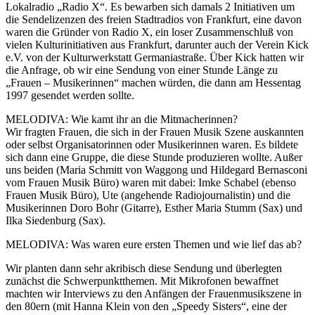
Lokalradio „Radio X“. Es bewarben sich damals 2 Initiativen um
die Sendelizenzen des freien Stadtradios von Frankfurt, eine davon
waren die Gründer von Radio X, ein loser Zusammenschluß von
vielen Kulturinitiativen aus Frankfurt, darunter auch der Verein Kick
e.V. von der Kulturwerkstatt Germaniastraße. Über Kick hatten wir
die Anfrage, ob wir eine Sendung von einer Stunde Länge zu
„Frauen – Musikerinnen“ machen würden, die dann am Hessentag
1997 gesendet werden sollte.
MELODIVA: Wie kamt ihr an die Mitmacherinnen?
Wir fragten Frauen, die sich in der Frauen Musik Szene auskannten
oder selbst Organisatorinnen oder Musikerinnen waren. Es bildete
sich dann eine Gruppe, die diese Stunde produzieren wollte. Außer
uns beiden (Maria Schmitt von Waggong und Hildegard Bernasconi
vom Frauen Musik Büro) waren mit dabei: Imke Schabel (ebenso
Frauen Musik Büro), Ute (angehende Radiojournalistin) und die
Musikerinnen Doro Bohr (Gitarre), Esther Maria Stumm (Sax) und
Ilka Siedenburg (Sax).
MELODIVA: Was waren eure ersten Themen und wie lief das ab?
Wir planten dann sehr akribisch diese Sendung und überlegten
zunächst die Schwerpunktthemen. Mit Mikrofonen bewaffnet
machten wir Interviews zu den Anfängen der Frauenmusikszene in
den 80ern (mit Hanna Klein von den „Speedy Sisters“, eine der