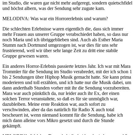
im Studio, die waren gar nicht mehr aufgeregt, sondern quietschfidel
und höchst albern, was der Sendung sehr zugute kam.
MELODIVA: Was war ein Horrorerlebnis und warum?
Die schlechten Erlebnisse waren eigentlich die, dass sich immer
mehr Frauen aus unserer Gruppe verabschiedet haben, so dass nur
noch Maria und ich übriggeblieben sind. Auch als Esther Maria
Stumm nach Dortmund umgezogen ist, war dies für uns sehr
frustrierend, weil wir über sehr lange Zeit zu dritt eine stabile
Gruppe gewesen waren.
Ein anderes Horror-Erlebnis passierte letztes Jahr. Ich war mit Mara
Trommler für die Sendung im Studio verabredet, mit der ich schon 1
bis 2 Sendungen über Hiphop Musik gemacht hatte. Sie kann prima
moderieren und toll erzählen, und ich hatte nur die Musik dabei, um
dann anderthalb Stunden vorher mit ihr die Sendung vorzubereiten.
Mara war auch pünktlich da, nur leider auch ihr Ex, der einen
solchen Terror veranstaltete, so daß es für sie unmöglich war,
dazubleiben. Meine erste Reaktion war, auch sofort zu
verschwinden, aber da das natürlich für Radio X auch total
bescheuert ist, wenn niemand kommt für die Sendung, habe ich
mich dann alleine vors Mikro gesetzt und durch die Stunde
gekämpft.