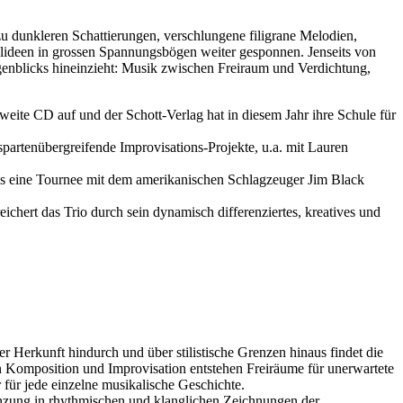
u dunkleren Schattierungen, verschlungene filigrane Melodien,
ielideen in grossen Spannungsbögen weiter gesponnen. Jenseits von
Augenblicks hineinzieht: Musik zwischen Freiraum und Verdichtung,
weite CD auf und der Schott-Verlag hat in diesem Jahr ihre Schule für
partenübergreifende Improvisations-Projekte, u.a. mit Lauren
res eine Tournee mit dem amerikanischen Schlagzeuger Jim Black
ichert das Trio durch sein dynamisch differenziertes, kreatives und
r Herkunft hindurch und über stilistische Grenzen hinaus findet die
 Komposition und Improvisation entstehen Freiräume für unerwartete
für jede einzelne musikalische Geschichte.
änzung in rhythmischen und klanglichen Zeichnungen der