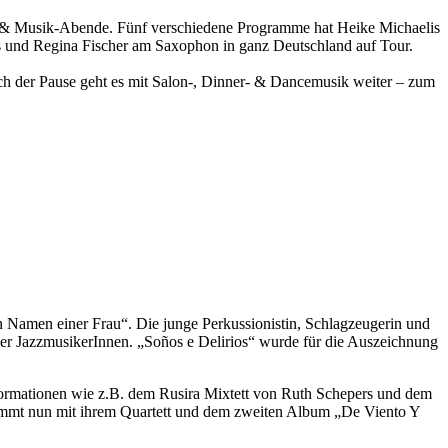
ik- & Musik-Abende. Fünf verschiedene Programme hat Heike Michaelis
 und Regina Fischer am Saxophon in ganz Deutschland auf Tour.
ch der Pause geht es mit Salon-, Dinner- & Dancemusik weiter – zum
en Namen einer Frau“. Die junge Perkussionistin, Schlagzeugerin und
her JazzmusikerInnen. „Soños e Delirios“ wurde für die Auszeichnung
n Formationen wie z.B. dem Rusira Mixtett von Ruth Schepers und dem
kommt nun mit ihrem Quartett und dem zweiten Album „De Viento Y