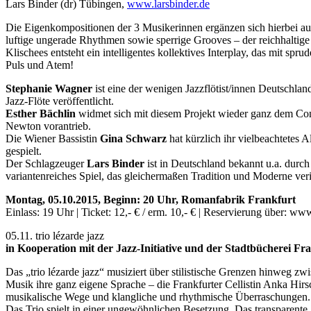
Lars Binder (dr) Tübingen,
www.larsbinder.de
Die Eigenkompositionen der 3 Musikerinnen ergänzen sich hierbei auf
luftige ungerade Rhythmen sowie sperrige Grooves – der reichhaltige 
Klischees entsteht ein intelligentes kollektives Interplay, das mit 
Puls und Atem!
Stephanie Wagner
ist eine der wenigen Jazzflötist/innen Deutschla
Jazz-Flöte veröffentlicht.
Esther Bächlin
widmet sich mit diesem Projekt wieder ganz dem Cont
Newton vorantrieb.
Die Wiener Bassistin
Gina Schwarz
hat kürzlich ihr vielbeachtetes
gespielt.
Der Schlagzeuger
Lars Binder
ist in Deutschland bekannt u.a. durch
variantenreiches Spiel, das gleichermaßen Tradition und Moderne veri
Montag, 05.10.2015, Beginn: 20 Uhr, Romanfabrik Frankfurt
Einlass: 19 Uhr | Ticket: 12,- € / erm. 10,- € | Reservierung über: w
05.11. trio lézarde jazz
in Kooperation mit der Jazz-Initiative und der Stadtbücherei Fr
Das „trio lézarde jazz“ musiziert über stilistische Grenzen hinweg z
Musik ihre ganz eigene Sprache – die Frankfurter Cellistin Anka Hi
musikalische Wege und klangliche und rhythmische Überraschungen. Di
Das Trio spielt in einer ungewöhnlichen Besetzung. Das transparen