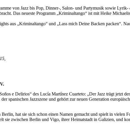
rogramme von Jazz bis Pop, Dinner-, Salon- und Partymusik sowie Lyr
racht. Das neueste Programm „Kriminaltango“ ist mit Heike Michaelis
hlights aus „Kriminaltango“ und „Lass mich Deine Backen packen“. Na
15,
.V.
Soños e Delirios“ des Lucía Martínez Cuarteto: „Der Jazz trägt jetzt d
n der spanischen Jazzszene und gehört zur neuen Generation europäisc
n Berlin, hat sie sich schon einen Namen gemacht und spielt in viele
lt sie zwischen Berlin und Vigo, ihrer Heimatstadt in Galizien, und 