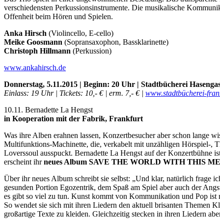
verschiedensten Perkussionsinstrumente. Die musikalische Kommunika
Offenheit beim Hören und Spielen.
Anka Hirsch
(Violincello, E-cello)
Meike Goosmann
(Sopransaxophon, Bassklarinette)
Christoph Hillmann
(Perkussion)
www.ankahirsch.de
Donnerstag, 5.11.2015 | Beginn: 20 Uhr | Stadtbücherei Hasenga
Einlass: 19 Uhr | Tickets: 10,- € | erm. 7,- € |
www.stadtbücherei-fran
10.11. Bernadette La Hengst
in Kooperation mit der Fabrik, Frankfurt
Was ihre Alben erahnen lassen, Konzertbesucher aber schon lange wi
Multifunktions-Machinette, die, verkabelt mit unzähligen Hörspiel-, 
Loverssoul ausspuckt. Bernadette La Hengst auf der Konzertbühne ist
erscheint ihr
neues Album SAVE THE WORLD WITH THIS 
Über ihr neues Album schreibt sie selbst: „Und klar, natürlich frag
gesunden Portion Egozentrik, dem Spaß am Spiel aber auch der Angst v
es gibt so viel zu tun. Kunst kommt von Kommunikation und Pop ist n
So wendet sie sich mit ihren Liedern den aktuell brisanten Themen K
großartige Texte zu kleiden. Gleichzeitig stecken in ihren Liedern a