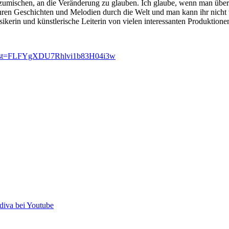
nzumischen, an die Veränderung zu glauben. Ich glaube, wenn man übera
ihren Geschichten und Melodien durch die Welt und man kann ihr nicht
ikerin und künstlerische Leiterin von vielen interessanten Produktione
o?list=FLFYgXDU7Rhlvi1b83H04i3w