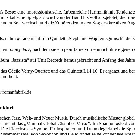
s Beste: eine impressionistische, farbenreiche Harmonik mit Tendenz z
musikalische Spielplatz wird von der Band lustvoll ausgelotet, die Sp
sprudelnden Soli wechselt und die Zuhörenden in den Sog des kreativen 
nds, nahm gerade mit ihrem Quintett „Stephanie Wagners Quinsch“ die z
emporary Jazz, nachdem sie ein paar Jahre vornehmlich ihre eigenen s
 Album „Jazzista“ auf Unit Records herausgebracht und Anfang des Jah
 das Cécile Verny-Quartett und das Quintett L14,16. Er ergänzt und bere
nnerlicht.
ww.romanfabrik.de
ankfurt
wischen Jazz, Welt- und Neuer Musik. Durch musikalische Muster globale
rsch nennt das „Minimal Global Chamber Music“. Im Spannungsfeld von
e Eidechse als Symbol für Inspiration und Traum legt dabei die Spur 
te Zusammenspiel von Saxophon und Cello findet seine kongeniale Erg