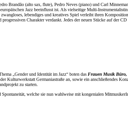
 Pedro Brandão (alto sax, flute), Pedro Neves (piano) und Carl Minnem
äischen Jazz beeinflusst ist. Als vielseitige Multi-Instrumentalistin
zwangloses, lebendiges und kreatives Spiel verleiht ihren Kompositione
nd progressiven Charakter verdankt. Jedes der neuen Stücke auf der CD
Thema „Gender und Identität im Jazz“ boten das
Frauen Musik Büro, 
er Kulturwerkstatt Germaniastraße an, sowie ein anschließendes Konzer
dprojekt zu starten.
nd Spontaneität, welche sie nun wahlweise mit kongenialen MitmusikerI