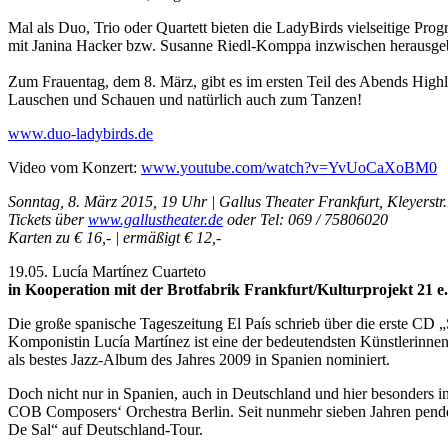
Mal als Duo, Trio oder Quartett bieten die LadyBirds vielseitige P
mit Janina Hacker bzw. Susanne Riedl-Komppa inzwischen herausgeb
Zum Frauentag, dem 8. März, gibt es im ersten Teil des Abends Hig
Lauschen und Schauen und natürlich auch zum Tanzen!
www.duo-ladybirds.de
Video vom Konzert:
www.youtube.com/watch?v=YvUoCaXoBM0
Sonntag, 8. März 2015, 19 Uhr | Gallus Theater Frankfurt, Kleyerstr.
Tickets über
www.gallustheater.de
oder Tel: 069 / 75806020
Karten zu € 16,- | ermäßigt € 12,-
19.05. Lucía Martínez Cuarteto
in Kooperation mit der Brotfabrik Frankfurt/Kulturprojekt 21 e
Die große spanische Tageszeitung El País schrieb über die erste CD „
Komponistin Lucía Martínez ist eine der bedeutendsten Künstlerinne
als bestes Jazz-Album des Jahres 2009 in Spanien nominiert.
Doch nicht nur in Spanien, auch in Deutschland und hier besonders i
COB Composers‘ Orchestra Berlin. Seit nunmehr sieben Jahren pende
De Sal“ auf Deutschland-Tour.