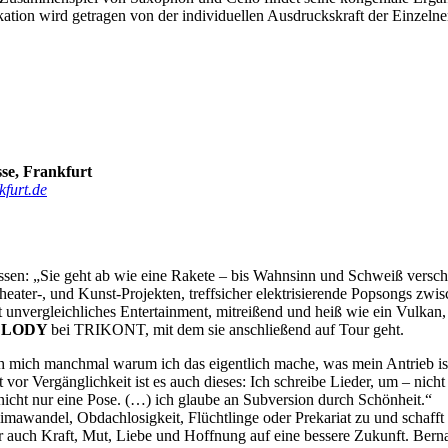
tion wird getragen von der individuellen Ausdruckskraft der Einzelne
sse, Frankfurt
kfurt.de
ssen: „Sie geht ab wie eine Rakete – bis Wahnsinn und Schweiß versch
Theater-, und Kunst-Projekten, treffsicher elektrisierende Popsongs z
 unvergleichliches Entertainment, mitreißend und heiß wie ein Vulkan
MELODY
bei TRIKONT, mit dem sie anschließend auf Tour geht.
e ich mich manchmal warum ich das eigentlich mache, was mein Antrieb 
or Vergänglichkeit ist es auch dieses: Ich schreibe Lieder, um – nicht
icht nur eine Pose. (…) ich glaube an Subversion durch Schönheit.“
limawandel, Obdachlosigkeit, Flüchtlinge oder Prekariat zu und schaff
ber auch Kraft, Mut, Liebe und Hoffnung auf eine bessere Zukunft. Ber