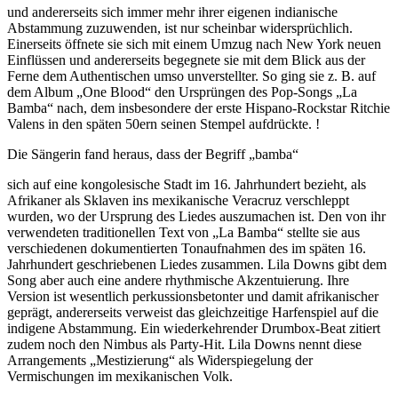
und andererseits sich immer mehr ihrer eigenen indianische
Abstammung zuzuwenden, ist nur scheinbar widersprüchlich.
Einerseits öffnete sie sich mit einem Umzug nach New York neuen
Einflüssen und andererseits begegnete sie mit dem Blick aus der
Ferne dem Authentischen umso unverstellter. So ging sie z. B. auf
dem Album „One Blood“ den Ursprüngen des Pop-Songs „La
Bamba“ nach, dem insbesondere der erste Hispano-Rockstar Ritchie
Valens in den späten 50ern seinen Stempel aufdrückte. !
Die Sängerin fand heraus, dass der Begriff „bamba“
sich auf eine kongolesische Stadt im 16. Jahrhundert bezieht, als
Afrikaner als Sklaven ins mexikanische Veracruz verschleppt
wurden, wo der Ursprung des Liedes auszumachen ist. Den von ihr
verwendeten traditionellen Text von „La Bamba“ stellte sie aus
verschiedenen dokumentierten Tonaufnahmen des im späten 16.
Jahrhundert geschriebenen Liedes zusammen. Lila Downs gibt dem
Song aber auch eine andere rhythmische Akzentuierung. Ihre
Version ist wesentlich perkussionsbetonter und damit afrikanischer
geprägt, andererseits verweist das gleichzeitige Harfenspiel auf die
indigene Abstammung. Ein wiederkehrender Drumbox-Beat zitiert
zudem noch den Nimbus als Party-Hit. Lila Downs nennt diese
Arrangements „Mestizierung“ als Widerspiegelung der
Vermischungen im mexikanischen Volk.