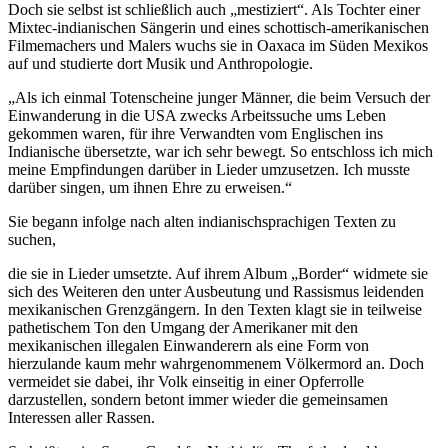
Doch sie selbst ist schließlich auch „mestiziert“. Als Tochter einer
Mixtec-indianischen Sängerin und eines schottisch-amerikanischen
Filmemachers und Malers wuchs sie in Oaxaca im Süden Mexikos
auf und studierte dort Musik und Anthropologie.
„Als ich einmal Totenscheine junger Männer, die beim Versuch der
Einwanderung in die USA zwecks Arbeitssuche ums Leben
gekommen waren, für ihre Verwandten vom Englischen ins
Indianische übersetzte, war ich sehr bewegt. So entschloss ich mich
meine Empfindungen darüber in Lieder umzusetzen. Ich musste
darüber singen, um ihnen Ehre zu erweisen.“
Sie begann infolge nach alten indianischsprachigen Texten zu
suchen,
die sie in Lieder umsetzte. Auf ihrem Album „Border“ widmete sie
sich des Weiteren den unter Ausbeutung und Rassismus leidenden
mexikanischen Grenzgängern. In den Texten klagt sie in teilweise
pathetischem Ton den Umgang der Amerikaner mit den
mexikanischen illegalen Einwanderern als eine Form von
hierzulande kaum mehr wahrgenommenem Völkermord an. Doch
vermeidet sie dabei, ihr Volk einseitig in einer Opferrolle
darzustellen, sondern betont immer wieder die gemeinsamen
Interessen aller Rassen.