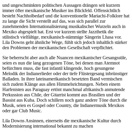
und ungeschminkten politischen Aussagen drängen seit kurzem
immer öfter mexikanische Musiker ins Blickfeld. Offensichtlich
besteht Nachholbedarf und die konventionelle Mariachi-Folklore hat
zu lange die Sicht verstellt auf das, was sich parallel zur
zunehmenden Internationalisierung musikalischer Wurzeln auch in
Mexiko abgespielt hat. Erst vor kurzem stellte Jazzthetik die
stilistisch vielfältige, mexikanisch-stämmige Sängerin Lhasa vor.
Lila Downs geht ähnliche Wege, fühlt sich jedoch inhaltlich stärker
den Problemen der mexikanischen Gesellschaft verpflichtet.
Sie beherrscht aber auch alle Nuancen mexikanischer Gesangsstile,
seien es nun die lang gezogenen Töne, bei denen man Atemnot
befürchten muss, die fast infantil klingende, hoch gesungene
Melodik der Indianerlieder oder der tiefe Flüstergesang inbrünstiger
Balladen. In ihrer lateinamerikanisch besetzten Band vermischen
sich zudem Klänge aus allen Himmelsrichtungen. Neben einem
Harfenisten aus Paraguay ertönt manchmal afrikanisch anmutende
Perkussion aus Chile, der Gitarrist kommt aus Brasilien und der
Bassist aus Kuba. Doch schillern noch ganz andere Töne durch die
Musik, seien es Gospel oder Country, die Indianermusik Mexikos
oder gar Club Music.
Lila Downs Ansinnen, einerseits die mexikanische Kultur durch
Modernisierung international bekannt zu machen