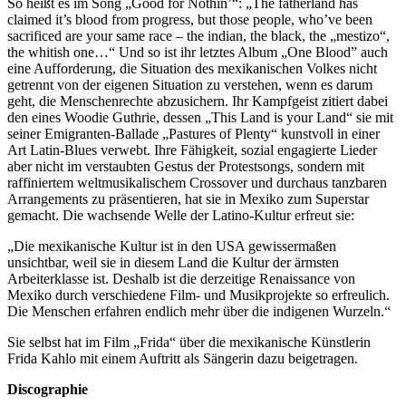
So heißt es im Song „Good for Nothin’“: „The fatherland has
claimed it’s blood from progress, but those people, who’ve been
sacrificed are your same race – the indian, the black, the „mestizo“,
the whitish one…“ Und so ist ihr letztes Album „One Blood” auch
eine Aufforderung, die Situation des mexikanischen Volkes nicht
getrennt von der eigenen Situation zu verstehen, wenn es darum
geht, die Menschenrechte abzusichern. Ihr Kampfgeist zitiert dabei
den eines Woodie Guthrie, dessen „This Land is your Land“ sie mit
seiner Emigranten-Ballade „Pastures of Plenty“ kunstvoll in einer
Art Latin-Blues verwebt. Ihre Fähigkeit, sozial engagierte Lieder
aber nicht im verstaubten Gestus der Protestsongs, sondern mit
raffiniertem weltmusikalischem Crossover und durchaus tanzbaren
Arrangements zu präsentieren, hat sie in Mexiko zum Superstar
gemacht. Die wachsende Welle der Latino-Kultur erfreut sie:
„Die mexikanische Kultur ist in den USA gewissermaßen
unsichtbar, weil sie in diesem Land die Kultur der ärmsten
Arbeiterklasse ist. Deshalb ist die derzeitige Renaissance von
Mexiko durch verschiedene Film- und Musikprojekte so erfreulich.
Die Menschen erfahren endlich mehr über die indigenen Wurzeln.“
Sie selbst hat im Film „Frida“ über die mexikanische Künstlerin
Frida Kahlo mit einem Auftritt als Sängerin dazu beigetragen.
Discographie