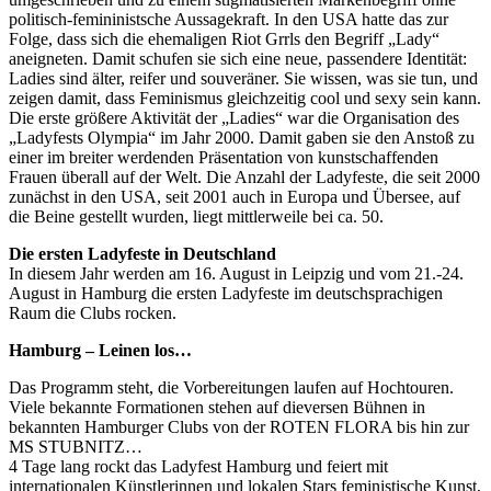
politisch-femininistsche Aussagekraft. In den USA hatte das zur
Folge, dass sich die ehemaligen Riot Grrls den Begriff „Lady“
aneigneten. Damit schufen sie sich eine neue, passendere Identität:
Ladies sind älter, reifer und souveräner. Sie wissen, was sie tun, und
zeigen damit, dass Feminismus gleichzeitig cool und sexy sein kann.
Die erste größere Aktivität der „Ladies“ war die Organisation des
„Ladyfests Olympia“ im Jahr 2000. Damit gaben sie den Anstoß zu
einer im breiter werdenden Präsentation von kunstschaffenden
Frauen überall auf der Welt. Die Anzahl der Ladyfeste, die seit 2000
zunächst in den USA, seit 2001 auch in Europa und Übersee, auf
die Beine gestellt wurden, liegt mittlerweile bei ca. 50.
Die ersten Ladyfeste in Deutschland
In diesem Jahr werden am 16. August in Leipzig und vom 21.-24.
August in Hamburg die ersten Ladyfeste im deutschsprachigen
Raum die Clubs rocken.
Hamburg – Leinen los…
Das Programm steht, die Vorbereitungen laufen auf Hochtouren.
Viele bekannte Formationen stehen auf dieversen Bühnen in
bekannten Hamburger Clubs von der ROTEN FLORA bis hin zur
MS STUBNITZ…
4 Tage lang rockt das Ladyfest Hamburg und feiert mit
internationalen Künstlerinnen und lokalen Stars feministische Kunst,