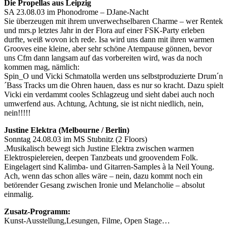
Die Propellas aus Leipzig
SA 23.08.03 im Phonodrome – DJane-Nacht
Sie überzeugen mit ihrem unverwechselbaren Charme – wer Rentek
und mrs.p letztes Jahr in der Flora auf einer FSK-Party erleben
durfte, weiß wovon ich rede. Isa wird uns dann mit ihren warmen
Grooves eine kleine, aber sehr schöne Atempause gönnen, bevor
uns Cfm dann langsam auf das vorbereiten wird, was da noch
kommen mag, nämlich:
Spin_O und Vicki Schmatolla werden uns selbstproduzierte Drum´n
´Bass Tracks um die Ohren hauen, dass es nur so kracht. Dazu spielt
Vicki ein verdammt cooles Schlagzeug und sieht dabei auch noch
umwerfend aus. Achtung, Achtung, sie ist nicht niedlich, nein,
nein!!!!!
Justine Elektra (Melbourne / Berlin)
Sonntag 24.08.03 im MS Stubnitz (2 Floors)
.Musikalisch bewegt sich Justine Elektra zwischen warmen
Elektrospielereien, deepen Tanzbeats und groovendem Folk.
Eingelagert sind Kalimba- und Gitarren-Samples à la Neil Young.
Ach, wenn das schon alles wäre – nein, dazu kommt noch ein
betörender Gesang zwischen Ironie und Melancholie – absolut
einmalig.
Zusatz-Programm:
Kunst-Ausstellung,Lesungen, Filme, Open Stage…