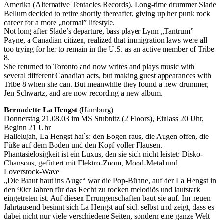
Amerika (Alternative Tentacles Records). Long-time drummer Slade
Bellum decided to retire shortly thereafter, giving up her punk rock
career for a more „normal” lifestyle.
Not long after Slade’s departure, bass player Lynn „Tantrum”
Payne, a Canadian citizen, realized that immigration laws were all
too trying for her to remain in the U.S. as an active member of Tribe
8.
She returned to Toronto and now writes and plays music with
several different Canadian acts, but making guest appearances with
Tribe 8 when she can. But meanwhile they found a new drummer,
Jen Schwartz, and are now recording a new album.
Bernadette La Hengst
(Hamburg)
Donnerstag 21.08.03 im MS Stubnitz (2 Floors), Einlass 20 Uhr,
Beginn 21 Uhr
Hallelujah, La Hengst hat`s: den Bogen raus, die Augen offen, die
Füße auf dem Boden und den Kopf voller Flausen.
Phantasielosigkeit ist ein Luxus, den sie sich nicht leistet: Disko-
Chansons, gefüttert mit Elektro-Zoom, Mood-Metal und
Loversrock-Wave
„Die Braut haut ins Auge“ war die Pop-Bühne, auf der La Hengst in
den 90er Jahren für das Recht zu rocken melodiös und lautstark
eingetreten ist. Auf diesen Errungenschaften baut sie auf. Im neuen
Jahrtausend besinnt sich La Hengst auf sich selbst und zeigt, dass es
dabei nicht nur viele verschiedene Seiten, sondern eine ganze Welt