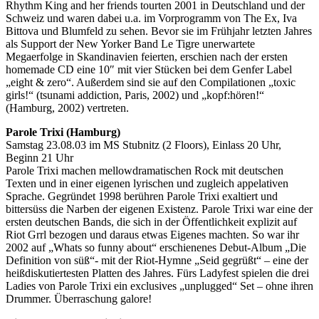
Rhythm King and her friends tourten 2001 in Deutschland und der
Schweiz und waren dabei u.a. im Vorprogramm von The Ex, Iva
Bittova und Blumfeld zu sehen. Bevor sie im Frühjahr letzten Jahres
als Support der New Yorker Band Le Tigre unerwartete
Megaerfolge in Skandinavien feierten, erschien nach der ersten
homemade CD eine 10″ mit vier Stücken bei dem Genfer Label
„eight & zero“. Außerdem sind sie auf den Compilationen „toxic
girls!“ (tsunami addiction, Paris, 2002) und „kopf:hören!“
(Hamburg, 2002) vertreten.
Parole Trixi (Hamburg)
Samstag 23.08.03 im MS Stubnitz (2 Floors), Einlass 20 Uhr,
Beginn 21 Uhr
Parole Trixi machen mellowdramatischen Rock mit deutschen
Texten und in einer eigenen lyrischen und zugleich appelativen
Sprache. Gegründet 1998 berühren Parole Trixi exaltiert und
bittersüss die Narben der eigenen Existenz. Parole Trixi war eine der
ersten deutschen Bands, die sich in der Öffentlichkeit explizit auf
Riot Grrl bezogen und daraus etwas Eigenes machten. So war ihr
2002 auf „Whats so funny about“ erschienenes Debut-Album „Die
Definition von süß“- mit der Riot-Hymne „Seid gegrüßt“ – eine der
heißdiskutiertesten Platten des Jahres. Fürs Ladyfest spielen die drei
Ladies von Parole Trixi ein exclusives „unplugged“ Set – ohne ihren
Drummer. Überraschung galore!