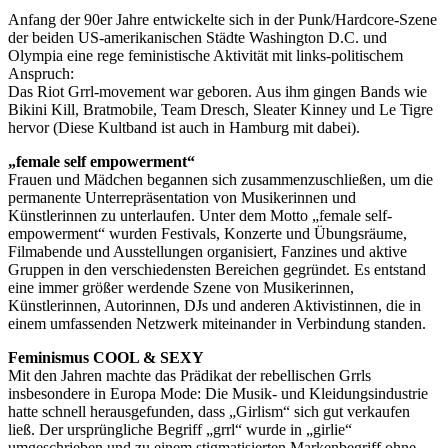
Anfang der 90er Jahre entwickelte sich in der Punk/Hardcore-Szene
der beiden US-amerikanischen Städte Washington D.C. und
Olympia eine rege feministische Aktivität mit links-politischem
Anspruch:
Das Riot Grrl-movement war geboren. Aus ihm gingen Bands wie
Bikini Kill, Bratmobile, Team Dresch, Sleater Kinney und Le Tigre
hervor (Diese Kultband ist auch in Hamburg mit dabei).
„female self empowerment“
Frauen und Mädchen begannen sich zusammenzuschließen, um die
permanente Unterrepräsentation von Musikerinnen und
Künstlerinnen zu unterlaufen. Unter dem Motto „female self-
empowerment“ wurden Festivals, Konzerte und Übungsräume,
Filmabende und Ausstellungen organisiert, Fanzines und aktive
Gruppen in den verschiedensten Bereichen gegründet. Es entstand
eine immer größer werdende Szene von Musikerinnen,
Künstlerinnen, Autorinnen, DJs und anderen Aktivistinnen, die in
einem umfassenden Netzwerk miteinander in Verbindung standen.
Feminismus COOL & SEXY
Mit den Jahren machte das Prädikat der rebellischen Grrls
insbesondere in Europa Mode: Die Musik- und Kleidungsindustrie
hatte schnell herausgefunden, dass „Girlism“ sich gut verkaufen
ließ. Der ursprüngliche Begriff „grrl“ wurde in „girlie“
umgeschrieben und zu einem stigmatisierten Markenbegriff ohne