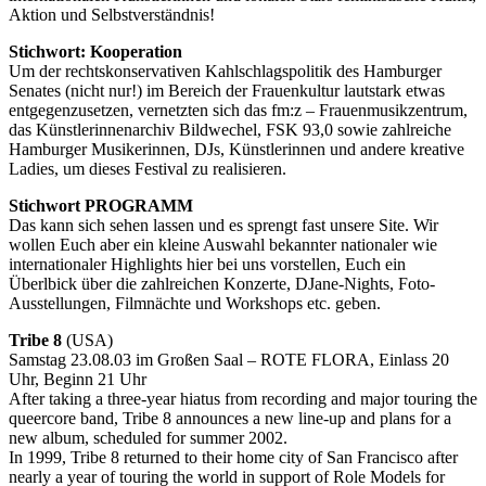
Aktion und Selbstverständnis!
Stichwort: Kooperation
Um der rechtskonservativen Kahlschlagspolitik des Hamburger
Senates (nicht nur!) im Bereich der Frauenkultur lautstark etwas
entgegenzusetzen, vernetzten sich das fm:z – Frauenmusikzentrum,
das Künstlerinnenarchiv Bildwechel, FSK 93,0 sowie zahlreiche
Hamburger Musikerinnen, DJs, Künstlerinnen und andere kreative
Ladies, um dieses Festival zu realisieren.
Stichwort PROGRAMM
Das kann sich sehen lassen und es sprengt fast unsere Site. Wir
wollen Euch aber ein kleine Auswahl bekannter nationaler wie
internationaler Highlights hier bei uns vorstellen, Euch ein
Überlbick über die zahlreichen Konzerte, DJane-Nights, Foto-
Ausstellungen, Filmnächte und Workshops etc. geben.
Tribe 8
(USA)
Samstag 23.08.03 im Großen Saal – ROTE FLORA, Einlass 20
Uhr, Beginn 21 Uhr
After taking a three-year hiatus from recording and major touring the
queercore band, Tribe 8 announces a new line-up and plans for a
new album, scheduled for summer 2002.
In 1999, Tribe 8 returned to their home city of San Francisco after
nearly a year of touring the world in support of Role Models for