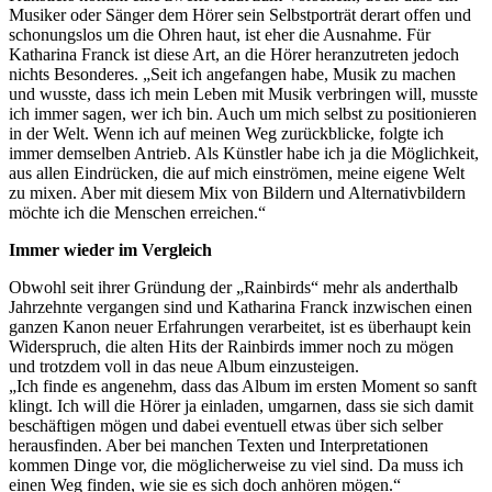
Musiker oder Sänger dem Hörer sein Selbstporträt derart offen und
schonungslos um die Ohren haut, ist eher die Ausnahme. Für
Katharina Franck ist diese Art, an die Hörer heranzutreten jedoch
nichts Besonderes. „Seit ich angefangen habe, Musik zu machen
und wusste, dass ich mein Leben mit Musik verbringen will, musste
ich immer sagen, wer ich bin. Auch um mich selbst zu positionieren
in der Welt. Wenn ich auf meinen Weg zurückblicke, folgte ich
immer demselben Antrieb. Als Künstler habe ich ja die Möglichkeit,
aus allen Eindrücken, die auf mich einströmen, meine eigene Welt
zu mixen. Aber mit diesem Mix von Bildern und Alternativbildern
möchte ich die Menschen erreichen.“
Immer wieder im Vergleich
Obwohl seit ihrer Gründung der „Rainbirds“ mehr als anderthalb
Jahrzehnte vergangen sind und Katharina Franck inzwischen einen
ganzen Kanon neuer Erfahrungen verarbeitet, ist es überhaupt kein
Widerspruch, die alten Hits der Rainbirds immer noch zu mögen
und trotzdem voll in das neue Album einzusteigen.
„Ich finde es angenehm, dass das Album im ersten Moment so sanft
klingt. Ich will die Hörer ja einladen, umgarnen, dass sie sich damit
beschäftigen mögen und dabei eventuell etwas über sich selber
herausfinden. Aber bei manchen Texten und Interpretationen
kommen Dinge vor, die möglicherweise zu viel sind. Da muss ich
einen Weg finden, wie sie es sich doch anhören mögen.“