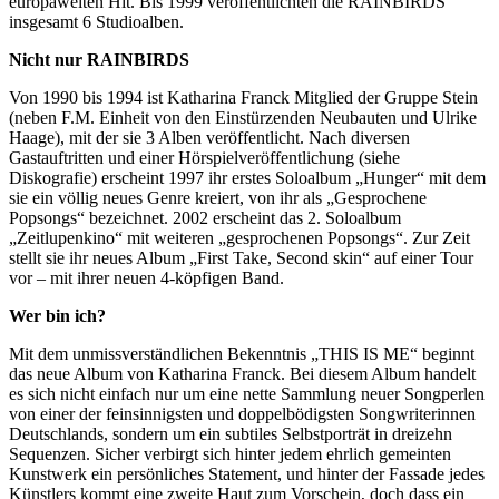
europaweiten Hit. Bis 1999 veröffentlichten die RAINBIRDS
insgesamt 6 Studioalben.
Nicht nur RAINBIRDS
Von 1990 bis 1994 ist Katharina Franck Mitglied der Gruppe Stein
(neben F.M. Einheit von den Einstürzenden Neubauten und Ulrike
Haage), mit der sie 3 Alben veröffentlicht. Nach diversen
Gastauftritten und einer Hörspielveröffentlichung (siehe
Diskografie) erscheint 1997 ihr erstes Soloalbum „Hunger“ mit dem
sie ein völlig neues Genre kreiert, von ihr als „Gesprochene
Popsongs“ bezeichnet. 2002 erscheint das 2. Soloalbum
„Zeitlupenkino“ mit weiteren „gesprochenen Popsongs“. Zur Zeit
stellt sie ihr neues Album „First Take, Second skin“ auf einer Tour
vor – mit ihrer neuen 4-köpfigen Band.
Wer bin ich?
Mit dem unmissverständlichen Bekenntnis „THIS IS ME“ beginnt
das neue Album von Katharina Franck. Bei diesem Album handelt
es sich nicht einfach nur um eine nette Sammlung neuer Songperlen
von einer der feinsinnigsten und doppelbödigsten Songwriterinnen
Deutschlands, sondern um ein subtiles Selbstporträt in dreizehn
Sequenzen. Sicher verbirgt sich hinter jedem ehrlich gemeinten
Kunstwerk ein persönliches Statement, und hinter der Fassade jedes
Künstlers kommt eine zweite Haut zum Vorschein, doch dass ein