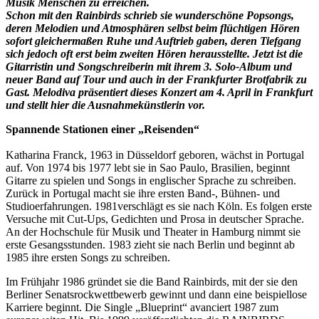
Musik Menschen zu erreichen.
Schon mit den Rainbirds schrieb sie wunderschöne Popsongs,
deren Melodien und Atmosphären selbst beim flüchtigen Hören
sofort gleichermaßen Ruhe und Auftrieb gaben, deren Tiefgang
sich jedoch oft erst beim zweiten Hören herausstellte. Jetzt ist die
Gitarristin und Songschreiberin mit ihrem 3. Solo-Album und
neuer Band auf Tour und auch in der Frankfurter Brotfabrik zu
Gast. Melodiva präsentiert dieses Konzert am 4. April in Frankfurt
und stellt hier die Ausnahmekünstlerin vor.
Spannende Stationen einer „Reisenden“
Katharina Franck, 1963 in Düsseldorf geboren, wächst in Portugal
auf. Von 1974 bis 1977 lebt sie in Sao Paulo, Brasilien, beginnt
Gitarre zu spielen und Songs in englischer Sprache zu schreiben.
Zurück in Portugal macht sie ihre ersten Band-, Bühnen- und
Studioerfahrungen. 1981verschlägt es sie nach Köln. Es folgen erste
Versuche mit Cut-Ups, Gedichten und Prosa in deutscher Sprache.
An der Hochschule für Musik und Theater in Hamburg nimmt sie
erste Gesangsstunden. 1983 zieht sie nach Berlin und beginnt ab
1985 ihre ersten Songs zu schreiben.
Im Frühjahr 1986 gründet sie die Band Rainbirds, mit der sie den
Berliner Senatsrockwettbewerb gewinnt und dann eine beispiellose
Karriere beginnt. Die Single „Blueprint“ avanciert 1987 zum