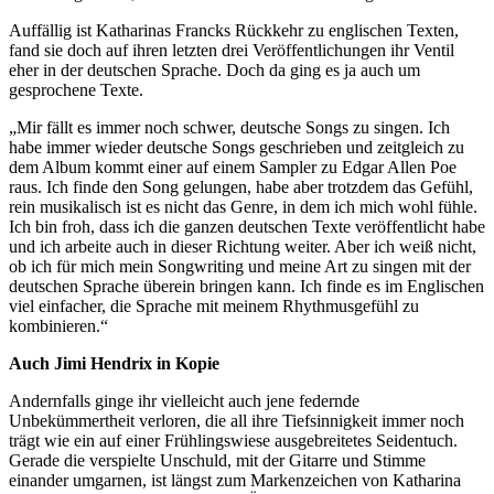
Auffällig ist Katharinas Francks Rückkehr zu englischen Texten,
fand sie doch auf ihren letzten drei Veröffentlichungen ihr Ventil
eher in der deutschen Sprache. Doch da ging es ja auch um
gesprochene Texte.
„Mir fällt es immer noch schwer, deutsche Songs zu singen. Ich
habe immer wieder deutsche Songs geschrieben und zeitgleich zu
dem Album kommt einer auf einem Sampler zu Edgar Allen Poe
raus. Ich finde den Song gelungen, habe aber trotzdem das Gefühl,
rein musikalisch ist es nicht das Genre, in dem ich mich wohl fühle.
Ich bin froh, dass ich die ganzen deutschen Texte veröffentlicht habe
und ich arbeite auch in dieser Richtung weiter. Aber ich weiß nicht,
ob ich für mich mein Songwriting und meine Art zu singen mit der
deutschen Sprache überein bringen kann. Ich finde es im Englischen
viel einfacher, die Sprache mit meinem Rhythmusgefühl zu
kombinieren.“
Auch Jimi Hendrix in Kopie
Andernfalls ginge ihr vielleicht auch jene federnde
Unbekümmertheit verloren, die all ihre Tiefsinnigkeit immer noch
trägt wie ein auf einer Frühlingswiese ausgebreitetes Seidentuch.
Gerade die verspielte Unschuld, mit der Gitarre und Stimme
einander umgarnen, ist längst zum Markenzeichen von Katharina