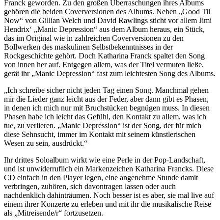
Franck geworden. Zu den großen Überraschungen ihres Albums
gehören die beiden Coverversionen des Albums. Neben „Good Til
Now“ von Gillian Welch und David Rawlings sticht vor allem Jimi
Hendrix‘ „Manic Depression“ aus dem Album heraus, ein Stück,
das im Original wie in zahlreichen Coverversionen zu den
Bollwerken des maskulinen Selbstbekenntnisses in der
Rockgeschichte gehört. Doch Katharina Franck spaltet den Song
von innen her auf. Entgegen allem, was der Titel vermuten ließe,
gerät ihr „Manic Depression“ fast zum leichtesten Song des Albums.
„Ich schreibe sicher nicht jeden Tag einen Song. Manchmal gehen
mir die Lieder ganz leicht aus der Feder, aber dann gibt es Phasen,
in denen ich mich nur mit Bruchstücken begnügen muss. In diesen
Phasen habe ich leicht das Gefühl, den Kontakt zu allem, was ich
tue, zu verlieren. „Manic Depression“ ist der Song, der für mich
diese Sehnsucht, immer im Kontakt mit seinem künstlerischen
Wesen zu sein, ausdrückt.“
Ihr drittes Soloalbum wirkt wie eine Perle in der Pop-Landschaft,
und ist unwiderruflich ein Markenzeichen Katharina Francks. Diese
CD einfach in den Player legen, eine angenehme Stunde damit
verbringen, zuhören, sich davontragen lassen oder auch
nachdenklich dahinträumen. Noch besser ist es aber, sie mal live auf
einem ihrer Konzerte zu erleben und mit ihr die musikalische Reise
als „Mitreisende/r“ fortzusetzen.