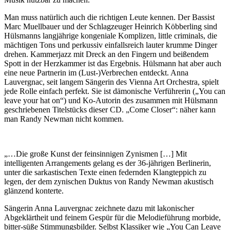
Man muss natürlich auch die richtigen Leute kennen. Der Bassist
Marc Muellbauer und der Schlagzeuger Heinrich Köbberling sind
Hülsmanns langjährige kongeniale Komplizen, little criminals, die
mächtigen Tons und perkussiv einfallsreich lauter krumme Dinger
drehen. Kammerjazz mit Dreck an den Fingern und beißendem
Spott in der Herzkammer ist das Ergebnis. Hülsmann hat aber auch
eine neue Partnerin im (Lust-)Verbrechen entdeckt. Anna
Lauvergnac, seit langem Sängerin des Vienna Art Orchestra, spielt
jede Rolle einfach perfekt. Sie ist dämonische Verführerin („You can
leave your hat on“) und Ko-Autorin des zusammen mit Hülsmann
geschriebenen Titelstücks dieser CD. „Come Closer“: näher kann
man Randy Newman nicht kommen.
„…Die große Kunst der feinsinnigen Zynismen […] Mit
intelligenten Arrangements gelang es der 36-jährigen Berlinerin,
unter die sarkastischen Texte einen federnden Klangteppich zu
legen, der dem zynischen Duktus von Randy Newman akustisch
glänzend konterte.
Sängerin Anna Lauvergnac zeichnete dazu mit lakonischer
Abgeklärtheit und feinem Gespür für die Melodieführung morbide,
bitter-süße Stimmungsbilder. Selbst Klassiker wie „You Can Leave