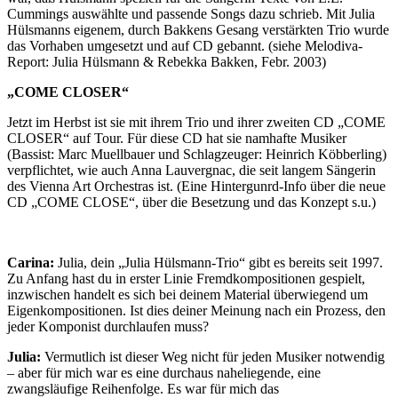
Cummings auswählte und passende Songs dazu schrieb. Mit Julia
Hülsmanns eigenem, durch Bakkens Gesang verstärkten Trio wurde
das Vorhaben umgesetzt und auf CD gebannt. (siehe Melodiva-
Report: Julia Hülsmann & Rebekka Bakken, Febr. 2003)
„COME CLOSER“
Jetzt im Herbst ist sie mit ihrem Trio und ihrer zweiten CD „COME
CLOSER“ auf Tour. Für diese CD hat sie namhafte Musiker
(Bassist: Marc Muellbauer und Schlagzeuger: Heinrich Köbberling)
verpflichtet, wie auch Anna Lauvergnac, die seit langem Sängerin
des Vienna Art Orchestras ist. (Eine Hintergunrd-Info über die neue
CD „COME CLOSE“, über die Besetzung und das Konzept s.u.)
Carina:
Julia, dein „Julia Hülsmann-Trio“ gibt es bereits seit 1997.
Zu Anfang hast du in erster Linie Fremdkompositionen gespielt,
inzwischen handelt es sich bei deinem Material überwiegend um
Eigenkompositionen. Ist dies deiner Meinung nach ein Prozess, den
jeder Komponist durchlaufen muss?
Julia:
Vermutlich ist dieser Weg nicht für jeden Musiker notwendig
– aber für mich war es eine durchaus naheliegende, eine
zwangsläufige Reihenfolge. Es war für mich das