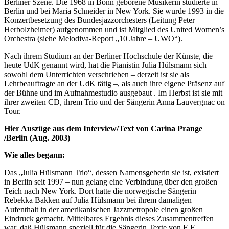
Berliner Szene. Die 1968 in Bonn geborene Musikerin studierte in
Berlin und bei Maria Schneider in New York. Sie wurde 1993 in die
Konzertbesetzung des Bundesjazzorchesters (Leitung Peter
Herbolzheimer) aufgenommen und ist Mitglied des United Women’s
Orchestra (siehe Melodiva-Report „10 Jahre – UWO“).
Nach ihrem Studium an der Berliner Hochschule der Künste, die
heute UdK genannt wird, hat die Pianistin Julia Hülsmann sich
sowohl dem Unterrichten verschrieben – derzeit ist sie als
Lehrbeauftragte an der UdK tätig –, als auch ihre eigene Präsenz auf
der Bühne und im Aufnahmestudio ausgebaut . Im Herbst ist sie mit
ihrer zweiten CD, ihrem Trio und der Sängerin Anna Lauvergnac on
Tour.
Hier Auszüge aus dem Interview/Text von Carina Prange
/Berlin (Aug. 2003)
Wie alles begann:
Das „Julia Hülsmann Trio“, dessen Namensgeberin sie ist, existiert
in Berlin seit 1997 – nun gelang eine Verbindung über den großen
Teich nach New York. Dort hatte die norwegische Sängerin
Rebekka Bakken auf Julia Hülsmann bei ihrem damaligen
Aufenthalt in der amerikanischen Jazzmetropole einen großen
Eindruck gemacht. Mittelbares Ergebnis dieses Zusammentreffen
war, daß Hülsmann speziell für die Sängerin Texte von E.E.