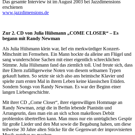
Das gesamte Interview ist im August 2003 bei Jazzdimensions
erschienen
www.jazzdimensions.de
Zur 2. CD von Julia Hülsmann „COME CLOSER“ – Es
begann mit Randy Newman
Als Julia Hülsmann klein war, lief ein merkwürdiger Konzert-
Mitschnitt im Fernsehen. Ein Mann hockte da alleine am Flügel und
sang wunderschöne Sachen mit einer eigentlich schrecklichen
Stimme. Julia Hülsmann fand das ziemlich toll. Und freute sich, dass
ihre Eltern zufälligerweise Noten von diesem seltsamen Typen
gekauft hatten. So setzte sie sich also ans heimische Klavier und
spielte zum ersten Mal in ihrem Leben keine klassischen Etüden.
Sondern Songs von Randy Newman. Es war der Beginn einer
langen Liebesgeschichte.
Mit ihrer CD „Come Closer“, ihrer eigenwilligen Hommage an
Randy Newman, zeigt die in Berlin lebende Pianistin und
Arrangeurin, dass man ein an sich schon makelloses Debüt
problemlos übertreffen kann. Man muss nur ein untrügliches Gespür
für große Lieder und den Mut sowie die Begabung haben, um diese
teilweise 30 Jahre alten Stücke für die Gegenwart der improvisierten
Musik nutzbar zu machen.