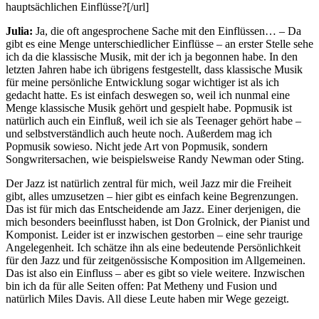
hauptsächlichen Einflüsse?[/url]
Julia:
Ja, die oft angesprochene Sache mit den Einflüssen… – Da
gibt es eine Menge unterschiedlicher Einflüsse – an erster Stelle sehe
ich da die klassische Musik, mit der ich ja begonnen habe. In den
letzten Jahren habe ich übrigens festgestellt, dass klassische Musik
für meine persönliche Entwicklung sogar wichtiger ist als ich
gedacht hatte. Es ist einfach deswegen so, weil ich nunmal eine
Menge klassische Musik gehört und gespielt habe. Popmusik ist
natürlich auch ein Einfluß, weil ich sie als Teenager gehört habe –
und selbstverständlich auch heute noch. Außerdem mag ich
Popmusik sowieso. Nicht jede Art von Popmusik, sondern
Songwritersachen, wie beispielsweise Randy Newman oder Sting.
Der Jazz ist natürlich zentral für mich, weil Jazz mir die Freiheit
gibt, alles umzusetzen – hier gibt es einfach keine Begrenzungen.
Das ist für mich das Entscheidende am Jazz. Einer derjenigen, die
mich besonders beeinflusst haben, ist Don Grolnick, der Pianist und
Komponist. Leider ist er inzwischen gestorben – eine sehr traurige
Angelegenheit. Ich schätze ihn als eine bedeutende Persönlichkeit
für den Jazz und für zeitgenössische Komposition im Allgemeinen.
Das ist also ein Einfluss – aber es gibt so viele weitere. Inzwischen
bin ich da für alle Seiten offen: Pat Metheny und Fusion und
natürlich Miles Davis. All diese Leute haben mir Wege gezeigt.