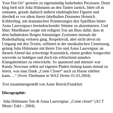
Your Hat On“ gerieten zu eigenständig funkelnden Preziosen. Denn
klug hielt sich Julia Hülsmann an den Tasten zurück, blieb oft in
ostinaten, gerade dadurch äußerst eindringlichen Figuren und
überließ es vor allem ihrem fabelhaften Drummer Heinrich
Köbberling, mit dramatischen Pointierungen den Spielfluss hinter
Anna Lauvergnacs beeindruckender Stimme zu akzentuieren. Und
Marc Muellbauer sorgte mit erdigem Ton am Bass dafür, dass in
dem balladesken Reigen feinsinniger Zynismen niemals die
Bodenhaftung verloren ging. Respektvoll, aber nicht devot im
Umgang mit den Texten, raffiniert in der musikalischen Umsetzung,
gelang Julia Hülsmann mit ihrem Trio und Anna Lauvergnac an
diesem Abend das schwierige Kunststück, einem großen Songwriter
souverän zu huldigen und doch ein erfrischend autarkes
Klangabenteuer zu entwickeln. So spannend und intensiv war
Randy Newman selbst auf eigenen Platten bislang kaum einmal zu
hören, was man Dank „Come Closer“ auch zu Hause erleben
kann….“ (Sven Thielmann in WAZ Herne 01.03.2004)
Text zusammengestellt von Anne Breick/Frankfurt
Discographie:
Julia Hülsmann Trio & Anna Lauvergnac „Come closer“ (ACT
Music/ Edel – 2004)