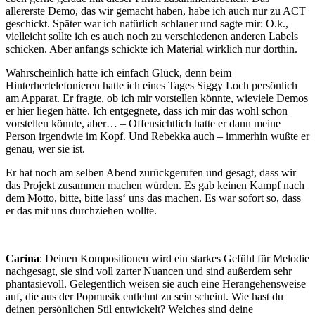
allererste Demo, das wir gemacht haben, habe ich auch nur zu ACT
geschickt. Später war ich natürlich schlauer und sagte mir: O.k.,
vielleicht sollte ich es auch noch zu verschiedenen anderen Labels
schicken. Aber anfangs schickte ich Material wirklich nur dorthin.
Wahrscheinlich hatte ich einfach Glück, denn beim
Hinterhertelefonieren hatte ich eines Tages Siggy Loch persönlich
am Apparat. Er fragte, ob ich mir vorstellen könnte, wieviele Demos
er hier liegen hätte. Ich entgegnete, dass ich mir das wohl schon
vorstellen könnte, aber… – Offensichtlich hatte er dann meine
Person irgendwie im Kopf. Und Rebekka auch – immerhin wußte er
genau, wer sie ist.
Er hat noch am selben Abend zurückgerufen und gesagt, dass wir
das Projekt zusammen machen würden. Es gab keinen Kampf nach
dem Motto, bitte, bitte lass‘ uns das machen. Es war sofort so, dass
er das mit uns durchziehen wollte.
Carina
: Deinen Kompositionen wird ein starkes Gefühl für Melodie
nachgesagt, sie sind voll zarter Nuancen und sind außerdem sehr
phantasievoll. Gelegentlich weisen sie auch eine Herangehensweise
auf, die aus der Popmusik entlehnt zu sein scheint. Wie hast du
deinen persönlichen Stil entwickelt? Welches sind deine