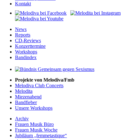
Kontakt
News
Reports
CD-Reviews
Konzerttermine
Workshops
Bandindex
Projekte von Melodiva/Fmb
Melodiva Club Concerts
Melodita
Miezenabend
Bandfieber
Unsere Workshops
Archiv
Frauen Musik Büro
Frauen Musik Woche
Jubiläum „femmetastique“