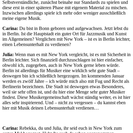
Selbstverständliche, zunächst beinahe nur Standards zu spielen und
diese erst in einer späteren Phase mit eigenem Material zu mischen.
Inzwischen allerdings spiele ich mehr oder weniger ausschließlich
meine eigene Musik.
Carina:
Du bist in Bonn geboren und aufgewachsen. Jetzt lebst du
in Berlin. Ist die Hauptstadt ein guter Ort für Jazzmusik und Kunst
im Allgemeinen? Verglichen mit New York – ist es in Berlin leichter,
einen Lebensunterhalt zu verdienen?
Julia:
Wenn man es mit New York vergleicht, ist es mit Sicherheit in
Berlin leichter. Sich finanziell durchzuschlagen ist hier einfacher,
obwohl ich, zugegeben, auch in New York gerne leben würde.
Berlin ist allerdings für Musiker eine wirklich sehr gute Stadt –
deswegen bin ich schließlich hergezogen. Im kommenden Januar
werden es zwölf Jahre – ich würde mich also mit Fug und Recht als
Berlinerin bezeichnen. Die Stadt ist deswegen etwas Besonderes,
weil sie sehr offen ist, und du hier eine Menge sehr guter Musiker
findest. Diese Musikergemeinschaft wächst ständig weiter, es ist hier
alles sehr inspirierend. Und – nicht zu vergessen – du kannst eben
hier mit Musik deinen Lebensunterhalt verdienen…
Carina:
Rebekka, du und Julia, ihr seid euch in New York zum