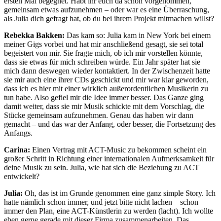
ersten Mal begegnet. Habt ihr euch da schon vorgenommen,
gemeinsam etwas aufzunehmen – oder war es eine Überraschung,
als Julia dich gefragt hat, ob du bei ihrem Projekt mitmachen willst?
Rebekka Bakken:
Das kam so: Julia kam in New York bei einem
meiner Gigs vorbei und hat mir anschließend gesagt, sie sei total
begeistert von mir. Sie fragte mich, ob ich mir vorstellen könnte,
dass sie etwas für mich schreiben würde. Ein Jahr später hat sie
mich dann deswegen wieder kontaktiert. In der Zwischenzeit hatte
sie mir auch eine ihrer CDs geschickt und mir war klar geworden,
dass ich es hier mit einer wirklich außerordentlichen Musikerin zu
tun habe. Also gefiel mir die Idee immer besser. Das Ganze ging
damit weiter, dass sie mir Musik schickte mit dem Vorschlag, die
Stücke gemeinsam aufzunehmen. Genau das haben wir dann
gemacht – und das war der Anfang, oder besser, die Fortsetzung des
Anfangs.
Carina:
Einen Vertrag mit ACT-Music zu bekommen scheint ein
großer Schritt in Richtung einer internationalen Aufmerksamkeit für
deine Musik zu sein. Julia, wie hat sich die Beziehung zu ACT
entwickelt?
Julia:
Oh, das ist im Grunde genommen eine ganz simple Story. Ich
hatte nämlich schon immer, und jetzt bitte nicht lachen – schon
immer den Plan, eine ACT-Künstlerin zu werden (lacht). Ich wollte
eben gerne gerade mit dieser Firma zusammenarbeiten. Das