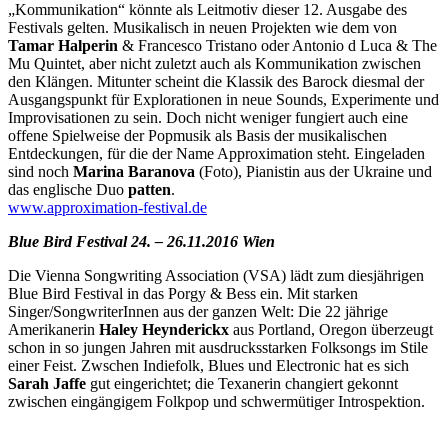
„Kommunikation“ könnte als Leitmotiv dieser 12. Ausgabe des
Festivals gelten. Musikalisch in neuen Projekten wie dem von
Tamar Halperin
& Francesco Tristano oder Antonio d Luca & The
Mu Quintet, aber nicht zuletzt auch als Kommunikation zwischen
den Klängen. Mitunter scheint die Klassik des Barock diesmal der
Ausgangspunkt für Explorationen in neue Sounds, Experimente und
Improvisationen zu sein. Doch nicht weniger fungiert auch eine
offene Spielweise der Popmusik als Basis der musikalischen
Entdeckungen, für die der Name Approximation steht. Eingeladen
sind noch
Marina Baranova
(Foto), Pianistin aus der Ukraine und
das englische Duo
patten
.
www.approximation-festival.de
Blue Bird Festival 24. – 26.11.2016 Wien
Die Vienna Songwriting Association (VSA) lädt zum diesjährigen
Blue Bird Festival in das Porgy & Bess ein. Mit starken
Singer/SongwriterInnen aus der ganzen Welt: Die 22 jährige
Amerikanerin
Haley Heynderickx
aus Portland, Oregon überzeugt
schon in so jungen Jahren mit ausdrucksstarken Folksongs im Stile
einer Feist. Zwschen Indiefolk, Blues und Electronic hat es sich
Sarah Jaffe
gut eingerichtet; die Texanerin changiert gekonnt
zwischen eingängigem Folkpop und schwermütiger Introspektion.