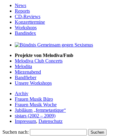
News
Reports
CD-Reviews
Konzerttermine
Workshops
Bandindex
Projekte von Melodiva/Fmb
Melodiva Club Concerts
Melodita
Miezenabend
Bandfieber
Unsere Workshops
Archiv
Frauen Musik Büro
Frauen Musik Woche
Jubiläum „femmetastique“
sistars (2002 – 2009)
Impressum
,
Datenschutz
Suchen nach: