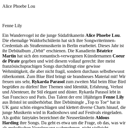
Alice Phoebe Lou
Fenne Lily
Ein Wandervogel ist die junge Südafrikanerin
Alice Phoebe Lou
.
Die ehemalige Waldorfschülerin hat sich ihre Songwriterinnen-
Credentials als Straßenmusikerin in Berlin erarbeitet. Dieses Jahr ist
ihr Debütalbum „Orbit“ erschienen. Die Kanadierin
Béatrice
Martin
hat sich den romantisch-verwegenen Künstlernamen
Coeur
de Pirate
gegeben und wird diesem vollauf gerecht: ihre meist
französischsprachigen Songs durchdringt eine gewisse
Wehmütigkeit, die aber nicht fragil, sondern durchaus selbstbewusst
rüberkommt. Zum Blue Bird bringt sie brandneues Material mit! Wir
freuen uns sehr,
Rykarda Parasol
zum zweiten Mal beim Blue Bird
begrüßen zu dürfen! Ihre Themen sind Identität, Erfahrung, Verlust
und Abenteuer, ihr Stil elegant und düster. Rykarda Parasol lebt in
San Francisco und Paris. Das Talent der erst 18jährigen
Fenne Lily
aus Bristol ist unüberhörbar. Ihre Debütsingle „Top to Toe“ hat in
UK ganz schön eingeschlagen und klettert diverse Charts hinauf, die
junge Musikerin wird in Radioshows und auf Festivals eingeladen.
Als gothic fairytales bezeichnet die Neuseeländerin
Aldous
Harding
ihre Songs. Da geht es etwa um die Frage, ob das, was wir
als melodischen Vogelgesang wahrnehmen, nicht vielleicht