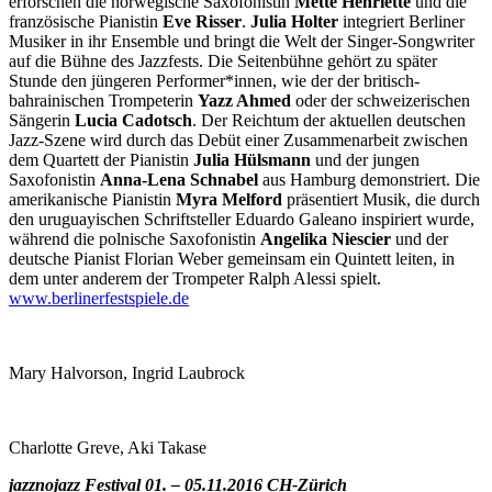
erforschen die norwegische Saxofonistin
Mette Henriette
und die
französische Pianistin
Eve Risser
.
Julia Holter
integriert Berliner
Musiker in ihr Ensemble und bringt die Welt der Singer-Songwriter
auf die Bühne des Jazzfests. Die Seitenbühne gehört zu später
Stunde den jüngeren Performer*innen, wie der der britisch-
bahrainischen Trompeterin
Yazz Ahmed
oder der schweizerischen
Sängerin
Lucia Cadotsch
. Der Reichtum der aktuellen deutschen
Jazz-Szene wird durch das Debüt einer Zusammenarbeit zwischen
dem Quartett der Pianistin
Julia Hülsmann
und der jungen
Saxofonistin
Anna-Lena Schnabel
aus Hamburg demonstriert. Die
amerikanische Pianistin
Myra Melford
präsentiert Musik, die durch
den uruguayischen Schriftsteller Eduardo Galeano inspiriert wurde,
während die polnische Saxofonistin
Angelika Niescier
und der
deutsche Pianist Florian Weber gemeinsam ein Quintett leiten, in
dem unter anderem der Trompeter Ralph Alessi spielt.
www.berlinerfestspiele.de
Mary Halvorson, Ingrid Laubrock
Charlotte Greve, Aki Takase
jazznojazz Festival 01. – 05.11.2016 CH-Zürich