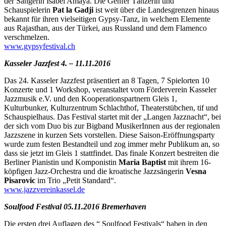
der Sängerin Isabel Amaya. Die Genfer Tänzerin und
Schauspielerin
Pat la Gadji
ist weit über die Landesgrenzen hinaus
bekannt für ihren vielseitigen Gypsy-Tanz, in welchem Elemente
aus Rajasthan, aus der Türkei, aus Russland und dem Flamenco
verschmelzen.
www.gypsyfestival.ch
Kasseler Jazzfest 4. – 11.11.2016
Das 24. Kasseler Jazzfest präsentiert an 8 Tagen, 7 Spielorten 10
Konzerte und 1 Workshop, veranstaltet vom Förderverein Kasseler
Jazzmusik e.V. und den Kooperationspartnern Gleis 1,
Kulturbunker, Kulturzentrum Schlachthof, Theaterstübchen, tif und
Schauspielhaus. Das Festival startet mit der „Langen Jazznacht“, bei
der sich vom Duo bis zur Bigband MusikerInnen aus der regionalen
Jazzszene in kurzen Sets vorstellen. Diese Saison-Eröffnungsparty
wurde zum festen Bestandteil und zog immer mehr Publikum an, so
dass sie jetzt im Gleis 1 stattfindet. Das finale Konzert bestreiten die
Berliner Pianistin und Komponistin
Maria Baptist
mit ihrem 16-
köpfigen Jazz-Orchestra und die kroatische Jazzsängerin
Vesna
Pisarovic
im Trio „Petit Standard“.
www.jazzvereinkassel.de
Soulfood Festival 05.11.2016 Bremerhaven
Die ersten drei Auflagen des “ Soulfood Festivals“ haben in den