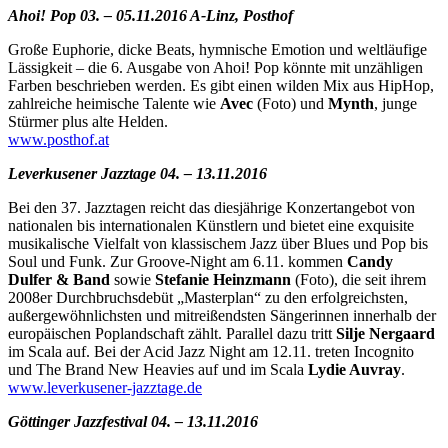
Ahoi! Pop 03. – 05.11.2016 A-Linz, Posthof
Große Euphorie, dicke Beats, hymnische Emotion und weltläufige
Lässigkeit – die 6. Ausgabe von Ahoi! Pop könnte mit unzähligen
Farben beschrieben werden. Es gibt einen wilden Mix aus HipHop,
zahlreiche heimische Talente wie
Avec
(Foto) und
Mynth
, junge
Stürmer plus alte Helden.
www.posthof.at
Leverkusener Jazztage 04. – 13.11.2016
Bei den 37. Jazztagen reicht das diesjährige Konzertangebot von
nationalen bis internationalen Künstlern und bietet eine exquisite
musikalische Vielfalt von klassischem Jazz über Blues und Pop bis
Soul und Funk. Zur Groove-Night am 6.11. kommen
Candy
Dulfer & Band
sowie
Stefanie Heinzmann
(Foto), die seit ihrem
2008er Durchbruchsdebüt „Masterplan“ zu den erfolgreichsten,
außergewöhnlichsten und mitreißendsten Sängerinnen innerhalb der
europäischen Poplandschaft zählt. Parallel dazu tritt
Silje Nergaard
im Scala auf. Bei der Acid Jazz Night am 12.11. treten Incognito
und The Brand New Heavies auf und im Scala
Lydie Auvray
.
www.leverkusener-jazztage.de
Göttinger Jazzfestival 04. – 13.11.2016