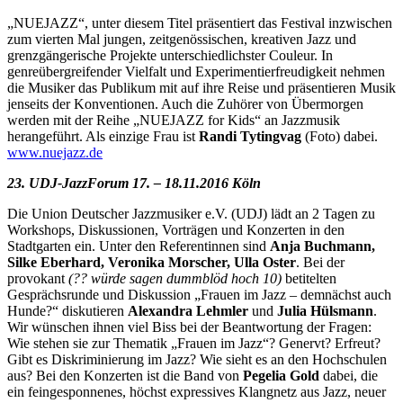
„NUEJAZZ“, unter diesem Titel präsentiert das Festival inzwischen
zum vierten Mal jungen, zeitgenössischen, kreativen Jazz und
grenzgängerische Projekte unterschiedlichster Couleur. In
genreübergreifender Vielfalt und Experimentierfreudigkeit nehmen
die Musiker das Publikum mit auf ihre Reise und präsentieren Musik
jenseits der Konventionen. Auch die Zuhörer von Übermorgen
werden mit der Reihe „NUEJAZZ for Kids“ an Jazzmusik
herangeführt. Als einzige Frau ist
Randi Tytingvag
(Foto) dabei.
www.nuejazz.de
23. UDJ-JazzForum 17. – 18.11.2016 Köln
Die Union Deutscher Jazzmusiker e.V. (UDJ) lädt an 2 Tagen zu
Workshops, Diskussionen, Vorträgen und Konzerten in den
Stadtgarten ein. Unter den Referentinnen sind
Anja Buchmann,
Silke Eberhard, Veronika Morscher, Ulla Oster
. Bei der
provokant
(?? würde sagen dummblöd hoch 10)
betitelten
Gesprächsrunde und Diskussion „Frauen im Jazz – demnächst auch
Hunde?“ diskutieren
Alexandra Lehmler
und
Julia Hülsmann
.
Wir wünschen ihnen viel Biss bei der Beantwortung der Fragen:
Wie stehen sie zur Thematik „Frauen im Jazz“? Genervt? Erfreut?
Gibt es Diskriminierung im Jazz? Wie sieht es an den Hochschulen
aus? Bei den Konzerten ist die Band von
Pegelia Gold
dabei, die
ein feingesponnenes, höchst expressives Klangnetz aus Jazz, neuer