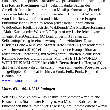
künstlerisch und politisch kreative wie provokante Fragestellungen.
Les Reines Prochaines
(CH), bekannt starke Säulen der
Gesellschaft, suchen in ihrer neuen Musikperformance „Fremde
Torten im falschen Paradies“ mit kreativer Unklarheit Wege sich
vom Überfluss zu befreien und schicken irrlichternde Fragen ins
Publikum: Ist das Paradies schon privatisiert? Gehört einem
Waldbesitzer folglich auch der Waldbrand? Die Musikperformance
„Maha Karuna oder We are NOT part of my Liebesleben“ vom
Theater KreisQuadratur (A) konfrontiert mit Fragen zur
Selbstaufopferung in einem zwanghaften, zirkulären Dasein.
Eisklares Echo –
Mia von Matt
& Reto Pulfer (D) präsentiert mit
„Anti-forward (2016)“ eine impulsgenerierte Komposition aus
wuchernder Unordnung, mit verzögerten Schleifen, elektrischer
Kalimba, Keyboard und Stimme. Mit „SAVE THE WORLD
WITH THIS MELODY“ beschließt
Bernadette La Hengst
(D)
das Festival musikalisch diskursiv – von swingenden Popsongs über
ausgeflippten Krautbeat bis hin zu Funk, Folk, Punk, Rap und
Elektro-Dub.
www.kosmostheater.at
Voices 03. – 06.11.2016 Ratingen
Seit 2008 lockt Voices – Das Festival der Stimmen – zahlreiche
Besucher ins Stadttheater Ratingen, wo Musiker, Kabarettisten,
Philosophen und Autoren vier Tage lang ihre Stimme erheben – mal