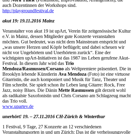
auch Dozentinnen der Workshops sind.
http://playgroundfestival.de
akut 19: 19.11.2016 Mainz
Veranstalter von akut 19 ist upArt, Verein für zeitgenössische Kultur
e.V. in Mainz, dessen Mitglieder gute Konzerte veranstalten
möchten. Gut bedeutet, was nicht dem Mainstream entspricht und
„was unsere Herzen und Köpfe beflügelt; und dabei scheuen wir
nicht vor Ungehörtem und Unerhörtem zurück“. Eine der
wichtigsten upArt-Initiativen ist das 1987 ins Leben gerufene Akut-
Festival. In diesem Jahr wird das
Trio
Mendoza/Rasmussen/Corsano
als Weltpremiere präsentiert. Die in
Brooklyn lebende Künstlerin
Ava Mendoza
(Foto) ist eine virtuose
Gitarristin, die auch komponiert und Musik für Tanz, Theater und
Film schreibt. Sie spielt schon ihr Leben lang Gitarre: Rock, Free
Jazz, noisy Blues. Die Dänin
Mette Rasmussen
gilt derzeit wohl
als radikalste Saxofonistin und Chris Corsano am Schlagzeug macht
das Trio voll.
www.upartev.de
unerhört! 19. – 27.11.2016 CH-Zürich & Winterthur
1 Festival, 9 Tage, 27 Konzerte an 12 verschiedenen
Veranstaltungsorten in und um Zürich: Das ist die verheissungsvolle