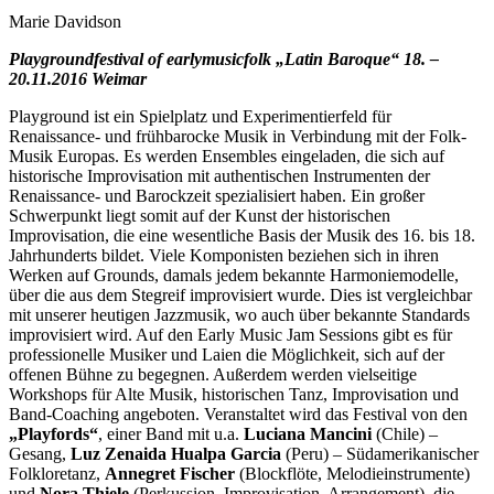
Marie Davidson
Playgroundfestival of earlymusicfolk „Latin Baroque“ 18. –
20.11.2016 Weimar
Playground ist ein Spielplatz und Experimentierfeld für
Renaissance- und frühbarocke Musik in Verbindung mit der Folk-
Musik Europas. Es werden Ensembles eingeladen, die sich auf
historische Improvisation mit authentischen Instrumenten der
Renaissance- und Barockzeit spezialisiert haben. Ein großer
Schwerpunkt liegt somit auf der Kunst der historischen
Improvisation, die eine wesentliche Basis der Musik des 16. bis 18.
Jahrhunderts bildet. Viele Komponisten beziehen sich in ihren
Werken auf Grounds, damals jedem bekannte Harmoniemodelle,
über die aus dem Stegreif improvisiert wurde. Dies ist vergleichbar
mit unserer heutigen Jazzmusik, wo auch über bekannte Standards
improvisiert wird. Auf den Early Music Jam Sessions gibt es für
professionelle Musiker und Laien die Möglichkeit, sich auf der
offenen Bühne zu begegnen. Außerdem werden vielseitige
Workshops für Alte Musik, historischen Tanz, Improvisation und
Band-Coaching angeboten. Veranstaltet wird das Festival von den
„Playfords“
, einer Band mit u.a.
Luciana Mancini
(Chile) –
Gesang,
Luz Zenaida Hualpa Garcia
(Peru) – Südamerikanischer
Folkloretanz,
Annegret Fischer
(Blockflöte, Melodieinstrumente)
und
Nora Thiele
(Perkussion, Improvisation, Arrangement), die