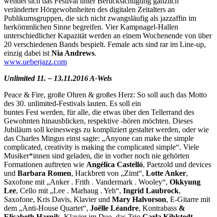
wendet sich das Festival unter Berücksichtigung gänzlich
veränderter Hörgewohnheiten des digitalen Zeitalters an
Publikumsgruppen, die sich nicht zwangsläufig als jazzaffin im
herkömmlichen Sinne begreifen. Vier Kampnagel-Hallen
unterschiedlicher Kapazität werden an einem Wochenende von über
20 verschiedenen Bands bespielt. Female acts sind rar im Line-up,
einzig dabei ist
Nia Andrews
.
www.ueberjazz.com
Unlimited 11. – 13.11.2016 A-Wels
Peace & Fire, große Ohren & großes Herz: So soll auch das Motto
des 30. unlimited-Festivals lauten. Es soll ein
buntes Fest werden, für alle, die etwas über den Tellerrand des
Gewohnten hinausblicken, respektive -hören möchten. Dieses
Jubiläum soll keineswegs zu kompliziert gestaltet werden, oder wie
das Charles Mingus einst sagte: „Anyone can make the simple
complicated, creativity is making the complicated simple“. Viele
Musiker*innen sind geladen, die in vorher noch nie gehörten
Formationen auftreten wie
Angélica Castelló
, Paetzold und devices
und
Barbara Romen
, Hackbrett von „Zimt“,
Lotte Anker
,
Saxofone mit „Anker . Frith . Vandermark . Wooley“,
Okkyung
Lee
, Cello mit „Lee . Marhaug . Yeh“,
Ingrid Laubrock
,
Saxofone, Kris Davis, Klavier und
Mary Halvorson
, E-Gitarre mit
dem „Anti-House Quartet“,
Joëlle Léandre
, Kontrabass
&
Elisabeth Harnik
, Klavier im Duo, das Trio
Carla Kihlstedt
,