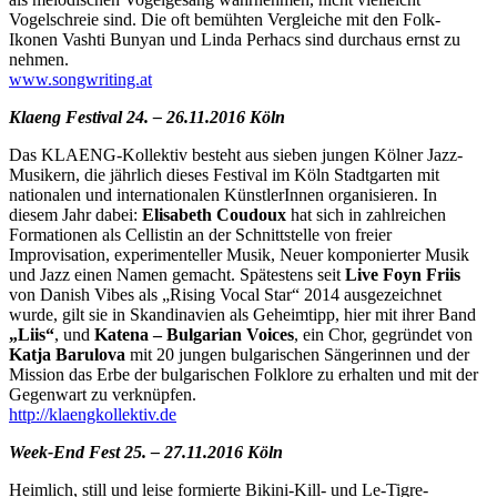
Vogelschreie sind. Die oft bemühten Vergleiche mit den Folk-
Ikonen Vashti Bunyan und Linda Perhacs sind durchaus ernst zu
nehmen.
www.songwriting.at
Klaeng Festival 24. – 26.11.2016 Köln
Das KLAENG-Kollektiv besteht aus sieben jungen Kölner Jazz-
Musikern, die jährlich dieses Festival im Köln Stadtgarten mit
nationalen und internationalen KünstlerInnen organisieren. In
diesem Jahr dabei:
Elisabeth Coudoux
hat sich in zahlreichen
Formationen als Cellistin an der Schnittstelle von freier
Improvisation, experimenteller Musik, Neuer komponierter Musik
und Jazz einen Namen gemacht. Spätestens seit
Live Foyn Friis
von Danish Vibes als „Rising Vocal Star“ 2014 ausgezeichnet
wurde, gilt sie in Skandinavien als Geheimtipp, hier mit ihrer Band
„Liis“
, und
Katena – Bulgarian Voices
, ein Chor, gegründet von
Katja Barulova
mit 20 jungen bulgarischen Sängerinnen und der
Mission das Erbe der bulgarischen Folklore zu erhalten und mit der
Gegenwart zu verknüpfen.
http://klaengkollektiv.de
Week-End Fest 25. – 27.11.2016 Köln
Heimlich, still und leise formierte Bikini-Kill- und Le-Tigre-