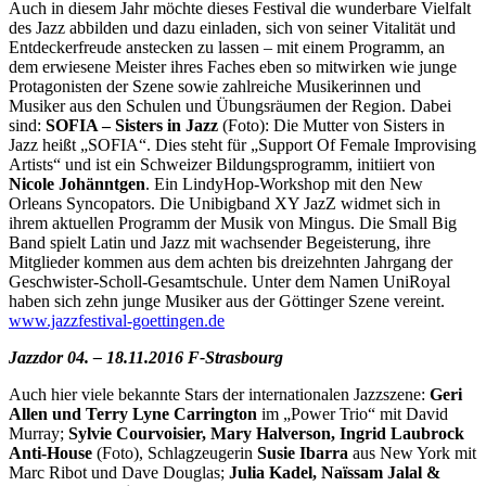
Auch in diesem Jahr möchte dieses Festival die wunderbare Vielfalt
des Jazz abbilden und dazu einladen, sich von seiner Vitalität und
Entdeckerfreude anstecken zu lassen – mit einem Programm, an
dem erwiesene Meister ihres Faches eben­ so mitwirken wie junge
Protagonisten der Szene sowie zahlreiche Musikerinnen und
Musiker aus den Schulen und Übungsräumen der Region. Dabei
sind:
SOFIA – Sisters in Jazz
(Foto): Die Mutter von Sisters in
Jazz heißt „SOFIA“. Dies steht für „Support Of Female Improvising
Artists“ und ist ein Schweizer Bildungsprogramm, initiiert von
Nicole Johänntgen
. Ein LindyHop-Workshop mit den New
Orleans Syncopators. Die Unibigband XY JazZ widmet sich in
ihrem aktuellen Programm der Musik von Mingus. Die Small Big
Band spielt Latin und Jazz mit wachsender Begeisterung, ihre
Mitglieder kommen aus dem achten bis dreizehnten Jahrgang der
Geschwister-Scholl-Gesamtschule. Unter dem Namen UniRoyal
haben sich zehn junge Musiker aus der Göttinger Szene vereint.
www.jazzfestival-goettingen.de
Jazzdor 04. – 18.11.2016 F-Strasbourg
Auch hier viele bekannte Stars der internationalen Jazzszene:
Geri
Allen und Terry Lyne Carrington
im „Power Trio“ mit David
Murray;
Sylvie Courvoisier, Mary Halverson, Ingrid Laubrock
Anti-House
(Foto), Schlagzeugerin
Susie Ibarra
aus New York mit
Marc Ribot und Dave Douglas;
Julia Kadel, Naïssam Jalal &