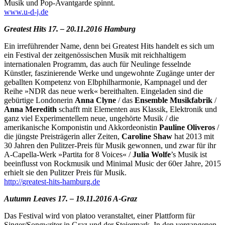
Musik und Pop-Avantgarde spinnt.
www.u-d-j.de
Greatest Hits 17. – 20.11.2016 Hamburg
Ein irreführender Name, denn bei Greatest Hits handelt es sich um
ein Festival der zeitgenössischen Musik mit reichhaltigem
internationalen Programm, das auch für Neulinge fesselnde
Künstler, faszinierende Werke und ungewohnte Zugänge unter der
geballten Kompetenz von Elbphilharmonie, Kampnagel und der
Reihe »NDR das neue werk« bereithalten. Eingeladen sind die
gebürtige Londonerin
Anna Clyne
/ das
Ensemble Musikfabrik
/
Anna Meredith
schafft mit Elementen aus Klassik, Elektronik und
ganz viel Experimentellem neue, ungehörte Musik / die
amerikanische Komponistin und Akkordeonistin
Pauline Oliveros
/
die jüngste Preisträgerin aller Zeiten,
Caroline Shaw
hat 2013 mit
30 Jahren den Pulitzer-Preis für Musik gewonnen, und zwar für ihr
A-Capella-Werk »Partita for 8 Voices« /
Julia Wolfe
’s Musik ist
beeinflusst von Rockmusik und Minimal Music der 60er Jahre, 2015
erhielt sie den Pulitzer Preis für Musik.
http://greatest-hits-hamburg.de
Autumn Leaves 17. – 19.11.2016 A-Graz
Das Festival wird von platoo veranstaltet, einer Plattform für
Singer/Songwriter in Graz und der Steiermark. In den vergangenen