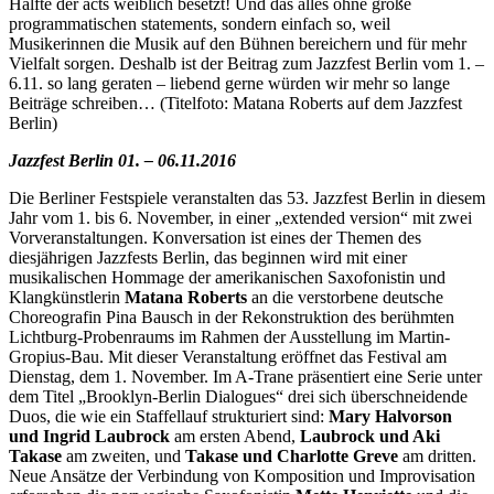
Hälfte der acts weiblich besetzt! Und das alles ohne große
programmatischen statements, sondern einfach so, weil
Musikerinnen die Musik auf den Bühnen bereichern und für mehr
Vielfalt sorgen. Deshalb ist der Beitrag zum Jazzfest Berlin vom 1. –
6.11. so lang geraten – liebend gerne würden wir mehr so lange
Beiträge schreiben… (Titelfoto: Matana Roberts auf dem Jazzfest
Berlin)
Jazzfest Berlin 01. – 06.11.2016
Die Berliner Festspiele veranstalten das 53. Jazzfest Berlin in diesem
Jahr vom 1. bis 6. November, in einer „extended version“ mit zwei
Vorveranstaltungen. Konversation ist eines der Themen des
diesjährigen Jazzfests Berlin, das beginnen wird mit einer
musikalischen Hommage der amerikanischen Saxofonistin und
Klangkünstlerin
Matana Roberts
an die verstorbene deutsche
Choreografin Pina Bausch in der Rekonstruktion des berühmten
Lichtburg-Probenraums im Rahmen der Ausstellung im Martin-
Gropius-Bau. Mit dieser Veranstaltung eröffnet das Festival am
Dienstag, dem 1. November. Im A-Trane präsentiert eine Serie unter
dem Titel „Brooklyn-Berlin Dialogues“ drei sich überschneidende
Duos, die wie ein Staffellauf strukturiert sind:
Mary Halvorson
und Ingrid Laubrock
am ersten Abend,
Laubrock und Aki
Takase
am zweiten, und
Takase und Charlotte Greve
am dritten.
Neue Ansätze der Verbindung von Komposition und Improvisation