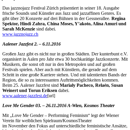
Das jazznojazz Festival Zürich präsentiert in seiner 18. Ausgabe
frische Sounds und Künstler aus Jazz und jazzaffinen Genres. Es
gibt über 20 Konzerte auf drei Bühnen in der Gessnerallee.
Regina
Spektor, Hindi Zahra, China Moses, Y’akoto, Alina Amuri und
Sarah McKenzie
sind dabei.
www.jazznojazz.ch
Aalener Jazzfest 2. – 6.11.2016
Großen Jazz gibt es nicht nur in großen Städten. Der kunterbunt e.V.
organisiert in Aalen pro Jahr etwa 30 hochkarätige Jazzkonzerte. Mit
Musikern, die sonst oft nur in den Metropolen und auf großen
Festivals spielen. Aber auch mit Künstlern, die gerade auf dem
Schritt in eine große Karriere stehen. Und mit talentierten Bands der
Region, die so zu interessanten Auftrittsmöglichkeiten kommen.
Beim 25. Aalener Jazzfest sind
Marialy Pacheco, Relaén, Susan
Weinert und Torun Eriksen
dabei.
www.aalener-jazzfest.de
[url]
Love Me Gender 03. – 26.11.2016 A-Wien, Kosmos Theater
Mit „Love Me Gender – Performing Feminism“ legt der Wiener
Verein für weiblichen Spielraum/KosmosTheater
im November den Fokus auf unterschiedliche feministische Ansätze,