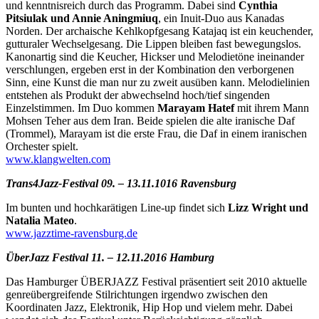
und kenntnisreich durch das Programm. Dabei sind
Cynthia
Pitsiulak und Annie Aningmiuq
, ein Inuit-Duo aus Kanadas
Norden. Der archaische Kehlkopfgesang Katajaq ist ein keuchender,
gutturaler Wechselgesang. Die Lippen bleiben fast bewegungslos.
Kanonartig sind die Keucher, Hickser und Melodietöne ineinander
verschlungen, ergeben erst in der Kombination den verborgenen
Sinn, eine Kunst die man nur zu zweit ausüben kann. Melodielinien
entstehen als Produkt der abwechselnd hoch/tief singenden
Einzelstimmen. Im Duo kommen
Marayam Hatef
mit ihrem Mann
Mohsen Teher aus dem Iran. Beide spielen die alte iranische Daf
(Trommel), Marayam ist die erste Frau, die Daf in einem iranischen
Orchester spielt.
www.klangwelten.com
Trans4Jazz-Festival 09. – 13.11.1016 Ravensburg
Im bunten und hochkarätigen Line-up findet sich
Lizz Wright und
Natalia Mateo
.
www.jazztime-ravensburg.de
ÜberJazz Festival 11. – 12.11.2016 Hamburg
Das Hamburger ÜBERJAZZ Festival präsentiert seit 2010 aktuelle
genreübergreifende Stilrichtungen irgendwo zwischen den
Koordinaten Jazz, Elektronik, Hip Hop und vielem mehr. Dabei