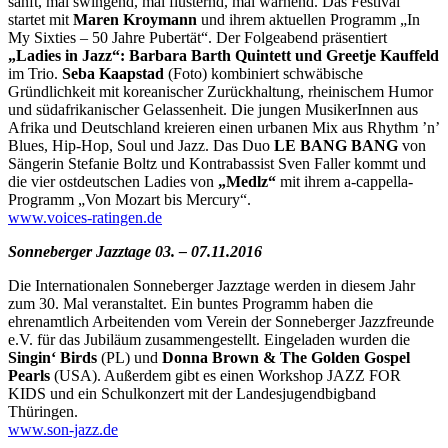
sanft, mal swingend, mal flüsternd, mal warnend. Das Festival
startet mit
Maren Kroymann
und ihrem aktuellen Programm „In
My Sixties – 50 Jahre Pubertät“. Der Folgeabend präsentiert
„Ladies in Jazz“: Barbara Barth Quintett und Greetje Kauffeld
im Trio.
Seba Kaapstad
(Foto) kombiniert schwäbische
Gründlichkeit mit koreanischer Zurückhaltung, rheinischem Humor
und südafrikanischer Gelassenheit. Die jungen MusikerInnen aus
Afrika und Deutschland kreieren einen urbanen Mix aus Rhythm ’n’
Blues, Hip-Hop, Soul und Jazz. Das Duo
LE BANG BANG
von
Sängerin Stefanie Boltz und Kontrabassist Sven Faller kommt und
die vier ostdeutschen Ladies von
„Medlz“
mit ihrem a-cappella-
Programm „Von Mozart bis Mercury“.
www.voices-ratingen.de
Sonneberger Jazztage 03. – 07.11.2016
Die Internationalen Sonneberger Jazztage werden in diesem Jahr
zum 30. Mal veranstaltet. Ein buntes Programm haben die
ehrenamtlich Arbeitenden vom Verein der Sonneberger Jazzfreunde
e.V. für das Jubiläum zusammengestellt. Eingeladen wurden die
Singin‘ Birds
(PL) und
Donna Brown & The Golden Gospel
Pearls
(USA). Außerdem gibt es einen Workshop JAZZ FOR
KIDS und ein Schulkonzert mit der Landesjugendbigband
Thüringen.
www.son-jazz.de