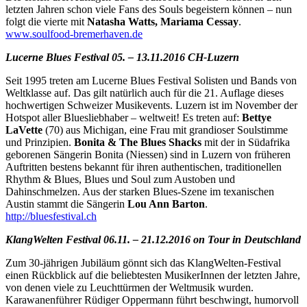
letzten Jahren schon viele Fans des Souls begeistern können – nun
folgt die vierte mit
Natasha Watts, Mariama Cessay
.
www.soulfood-bremerhaven.de
Lucerne Blues Festival 05. – 13.11.2016 CH-Luzern
Seit 1995 treten am Lucerne Blues Festival Solisten und Bands von
Weltklasse auf. Das gilt natürlich auch für die 21. Auflage dieses
hochwertigen Schweizer Musikevents. Luzern ist im November der
Hotspot aller Bluesliebhaber – weltweit! Es treten auf:
Bettye
LaVette
(70) aus Michigan, eine Frau mit grandioser Soulstimme
und Prinzipien.
Bonita & The Blues Shacks
mit der in Südafrika
geborenen Sängerin Bonita (Niessen) sind in Luzern von früheren
Auftritten bestens bekannt für ihren authentischen, traditionellen
Rhythm & Blues, Blues und Soul zum Austoben und
Dahinschmelzen. Aus der starken Blues-Szene im texanischen
Austin stammt die Sängerin
Lou Ann Barton
.
http://bluesfestival.ch
KlangWelten Festival 06.11. – 21.12.2016 on Tour in Deutschland
Zum 30-jährigen Jubiläum gönnt sich das KlangWelten-Festival
einen Rückblick auf die beliebtesten MusikerInnen der letzten Jahre,
von denen viele zu Leuchttürmen der Weltmusik wurden.
Karawanenführer Rüdiger Oppermann führt beschwingt, humorvoll