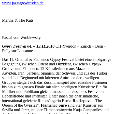
www.jazztage-dresden.de
Marina & The Kats
Pascal von Wroblewsky
Gypsy Festival 04. – 13.11.2016
CH-Yverdon – Zürich – Bern –
Pully sur Lausanne
Das 11. Oriental & Flamenco Gypsy Festival bietet eine einzigartige
Begegnung zwischen Orient und Okzident, zwischen Gypsy-
Groove und Flamenco. 15 KünstlerInnen aus Mazedonien,
Ägypten, Iran, Serbien, Spanien, der Schweiz und aus der Türkei
sind dabei. Beginnend mit kürzeren Auftritten der jeweiligen
Gruppen steigert sich das Zusammenspiel über einzelne Fusionen
bis hin zum grossen Finale mit allen beteiligten Künstlern: Ein für
Musiker und Publikum gleichermassen mitreissendes Fest voller
Lebensfreude und Intensität. Unter ihnen die charismatische,
international gefeierte Romasängerin
Esma Redžepova
, „The
Queen of the Gypsies“.
Flamenco puro
sind vier Künstler aus
Sevilla und Jerez, mit der Flamencotänzerin Katja Campaniles und