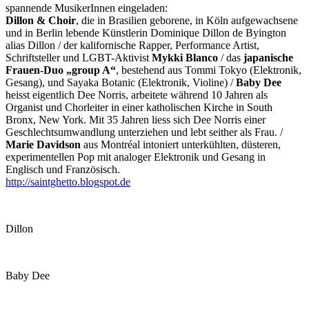
spannende MusikerInnen eingeladen:
Dillon & Choir
, die in Brasilien geborene, in Köln aufgewachsene
und in Berlin lebende Künstlerin Dominique Dillon de Byington
alias Dillon / der kalifornische Rapper, Performance Artist,
Schriftsteller und LGBT-Aktivist
Mykki Blanco
/ das
japanische
Frauen-Duo „group A“
, bestehend aus Tommi Tokyo (Elektronik,
Gesang), und Sayaka Botanic (Elektronik, Violine) /
Baby Dee
heisst eigentlich Dee Norris, arbeitete während 10 Jahren als
Organist und Chorleiter in einer katholischen Kirche in South
Bronx, New York. Mit 35 Jahren liess sich Dee Norris einer
Geschlechtsumwandlung unterziehen und lebt seither als Frau. /
Marie Davidson
aus Montréal intoniert unterkühlten, düsteren,
experimentellen Pop mit analoger Elektronik und Gesang in
Englisch und Französisch.
http://saintghetto.blogspot.de
Dillon
Baby Dee