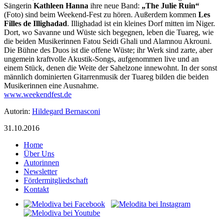
Sängerin
Kathleen Hanna
ihre neue Band:
„The Julie Ruin“
(Foto) sind beim Weekend-Fest zu hören. Außerdem kommen
Les
Filles de Illighadad
. Illighadad ist ein kleines Dorf mitten im Niger.
Dort, wo Savanne und Wüste sich begegnen, leben die Tuareg, wie
die beiden Musikerinnen Fatou Seidi Ghali und Alamnou Akrouni.
Die Bühne des Duos ist die offene Wüste; ihr Werk sind zarte, aber
ungemein kraftvolle Akustik-Songs, aufgenommen live und an
einem Stück, denen die Weite der Sahelzone innewohnt. In der sonst
männlich dominierten Gitarrenmusik der Tuareg bilden die beiden
Musikerinnen eine Ausnahme.
www.weekendfest.de
Autorin:
Hildegard Bernasconi
31.10.2016
Home
Über Uns
Autorinnen
Newsletter
Fördermitgliedschaft
Kontakt