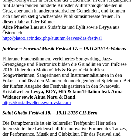
fünf Jahren fanden hunderte Künstler Auftrittsmöglichkeiten in
Graz, aber auch in anderen steirischen Gemeinden, und konnten
sich über ein stetig wachsendes Publikumsinteresse freuen. In
diesem Jahr auf der Bühne:
Alice Phoebe Lou
aus Südafrika und
Lylit
sowie
Leyya
aus
Österreich.
http://platoo.at/index.php/autumn-leaves/das-festival
fmRiese – Forward Musik Festival 17. – 19.11.2016 A-Wattens
Filigrane Frauenstimmen, verfeinertes Songwriting, Jazz-
Grenzgänge und Electronics bilden die Grundlinien von fmRiese
2016. Unter dem Motto »Girls & Boy« rückt fmRiese
Songwriterinnen, Sängerinnen und Instrumentalistinnen in den
Fokus – und lässt den Männern dennoch genügend Spielraum. Bei
der fünften Ausgabe des Festivals gastieren in den Swarovski
Kristallwelten
Leyya, BOY, HI5 & konsTellation feat. Anna
Widauer sowie Akua Naru & Band
.
https://kristallwelten.swarovski.com
Saint Ghetto Festival 18. – 19.11.2016 CH-Bern
Die Dampfzentrale ist ein kultureller Treffpunkt: Hier teilen
Interessierte ihre Leidenschaft für innovative Formen des Tanzes,
der Performance, Musik und Clubkultur. Für das Festival sind