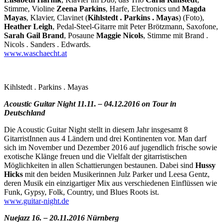
Stimme, Violine
Zeena Parkins
, Harfe, Electronics und
Magda
Mayas
, Klavier, Clavinet (
Kihlstedt . Parkins . Mayas
) (Foto),
Heather Leigh
, Pedal-Steel-Gitarre mit Peter Brötzmann, Saxofone,
Sarah Gail Brand
, Posaune
Maggie Nicols
, Stimme mit Brand .
Nicols . Sanders . Edwards.
www.waschaecht.at
Kihlstedt . Parkins . Mayas
Acoustic Guitar Night 11.11. – 04.12.2016 on Tour in
Deutschland
Die Acoustic Guitar Night stellt in diesem Jahr insgesamt 8
GitarristInnen aus 4 Ländern und drei Kontinenten vor. Man darf
sich im November und Dezember 2016 auf jugendlich frische sowie
exotische Klänge freuen und die Vielfalt der gitarristischen
Möglichkeiten in allen Schattierungen bestaunen. Dabei sind
Hussy
Hicks
mit den beiden Musikerinnen Julz Parker und Leesa Gentz,
deren Musik ein einzigartiger Mix aus verschiedenen Einflüssen wie
Funk, Gypsy, Folk, Country, und Blues Roots ist.
www.guitar-night.de
Nuejazz 16. – 20.11.2016 Nürnberg