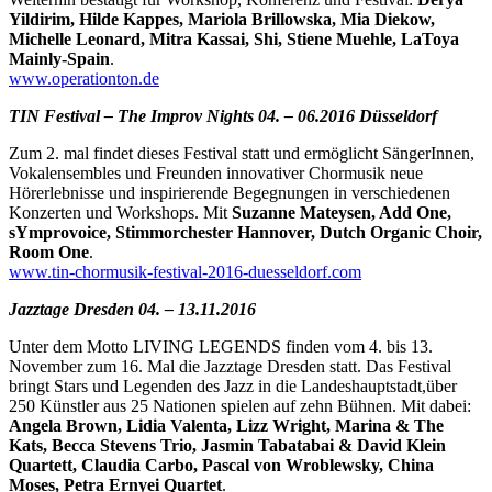
Yildirim, Hilde Kappes, Mariola Brillowska, Mia Diekow,
Michelle Leonard, Mitra Kassai, Shi, Stiene Muehle, LaToya
Mainly-Spain
.
www.operationton.de
TIN Festival – The Improv Nights 04. – 06.2016 Düsseldorf
Zum 2. mal findet dieses Festival statt und ermöglicht SängerInnen,
Vokalensembles und Freunden innovativer Chormusik neue
Hörerlebnisse und inspirierende Begegnungen in verschiedenen
Konzerten und Workshops. Mit
Suzanne Mateysen, Add One,
sYmprovoice, Stimmorchester Hannover, Dutch Organic Choir,
Room One
.
www.tin-chormusik-festival-2016-duesseldorf.com
Jazztage Dresden 04. – 13.11.2016
Unter dem Motto LIVING LEGENDS finden vom 4. bis 13.
November zum 16. Mal die Jazztage Dresden statt. Das Festival
bringt Stars und Legenden des Jazz in die Landeshauptstadt,über
250 Künstler aus 25 Nationen spielen auf zehn Bühnen. Mit dabei:
Angela Brown, Lidia Valenta, Lizz Wright, Marina & The
Kats, Becca Stevens Trio, Jasmin Tabatabai & David Klein
Quartett, Claudia Carbo, Pascal von Wroblewsky, China
Moses, Petra Ernyei Quartet
.