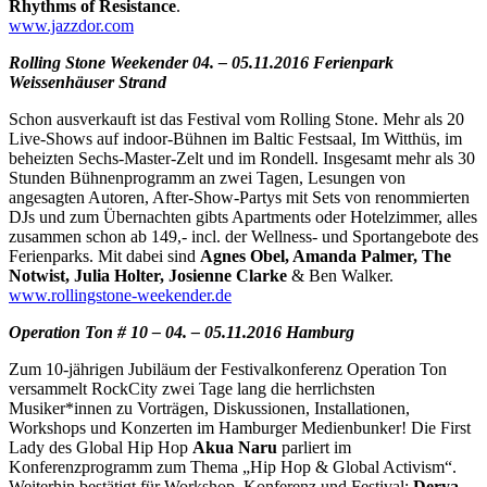
Rhythms of Resistance
.
www.jazzdor.com
Rolling Stone Weekender 04. – 05.11.2016 Ferienpark
Weissenhäuser Strand
Schon ausverkauft ist das Festival vom Rolling Stone. Mehr als 20
Live-Shows auf indoor-Bühnen im Baltic Festsaal, Im Witthüs, im
beheizten Sechs-Master-Zelt und im Rondell. Insgesamt mehr als 30
Stunden Bühnenprogramm an zwei Tagen, Lesungen von
angesagten Autoren, After-Show-Partys mit Sets von renommierten
DJs und zum Übernachten gibts Apartments oder Hotelzimmer, alles
zusammen schon ab 149,- incl. der Wellness- und Sportangebote des
Ferienparks. Mit dabei sind
Agnes Obel, Amanda Palmer, The
Notwist, Julia Holter, Josienne Clarke
& Ben Walker.
www.rollingstone-weekender.de
Operation Ton # 10 – 04. – 05.11.2016 Hamburg
Zum 10-jährigen Jubiläum der Festivalkonferenz Operation Ton
versammelt RockCity zwei Tage lang die herrlichsten
Musiker*innen zu Vorträgen, Diskussionen, Installationen,
Workshops und Konzerten im Hamburger Medienbunker! Die First
Lady des Global Hip Hop
Akua Naru
parliert im
Konferenzprogramm zum Thema „Hip Hop & Global Activism“.
Weiterhin bestätigt für Workshop, Konferenz und Festival:
Derya