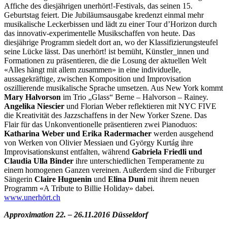
Affiche des diesjährigen unerhört!-Festivals, das seinen 15.
Geburtstag feiert. Die Jubiläumsausgabe kredenzt einmal mehr
musikalische Leckerbissen und lädt zu einer Tour d’Horizon durch
das innovativ-experimentelle Musikschaffen von heute. Das
diesjährige Programm siedelt dort an, wo der Klassifizierungsteufel
seine Lücke lässt. Das unerhört! ist bemüht, Künstler_innen und
Formationen zu präsentieren, die die Losung der aktuellen Welt
«Alles hängt mit allem zusammen» in eine individuelle,
aussagekräftige, zwischen Komposition und Improvisation
oszillierende musikalische Sprache umsetzen. Aus New York kommt
Mary Halvorson
im Trio „Glass“ Berne – Halvorson – Rainey.
Angelika Niescier
und Florian Weber reflektieren mit NYC FIVE
die Kreativität des Jazzschaffens in der New Yorker Szene. Das
Flair für das Unkonventionelle präsentieren zwei Pianoduos:
Katharina Weber und Erika Radermacher
werden ausgehend
von Werken von Olivier Messiaen und György Kurtág ihre
Improvisationskunst entfalten, während
Gabriela Friedli und
Claudia Ulla Binder
ihre unterschiedlichen Temperamente zu
einem homogenen Ganzen vereinen. Außerdem sind die Friburger
Sängerin
Claire Huguenin
und
Elina Duni
mit ihrem neuen
Programm «A Tribute to Billie Holiday» dabei.
www.unerhört.ch
Approximation 22. – 26.11.2016 Düsseldorf